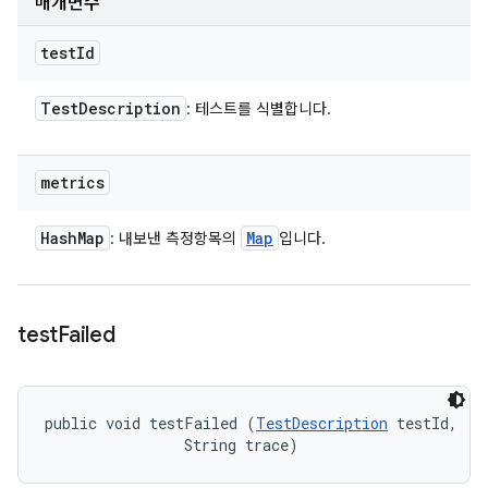
매개변수
test
Id
Test
Description
: 테스트를 식별합니다.
metrics
Hash
Map
Map
: 내보낸 측정항목의
입니다.
test
Failed
public void testFailed (
TestDescription
 testId, 

                String trace)