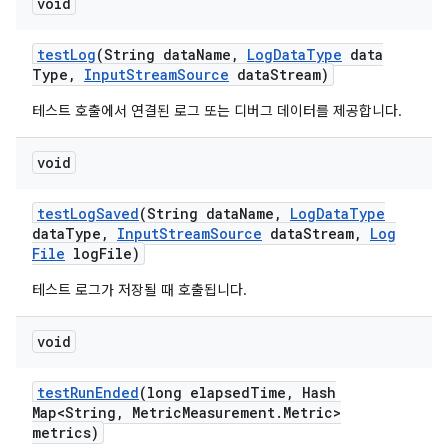
void
test
Log
(String data
Name
,
Log
Data
Type
data
Type
,
Input
Stream
Source
data
Stream)
테스트 호출에서 연결된 로그 또는 디버그 데이터를 제공합니다.
void
test
Log
Saved
(String data
Name
,
Log
Data
Type
data
Type
,
Input
Stream
Source
data
Stream
,
Log
File
log
File)
테스트 로그가 저장될 때 호출됩니다.
void
test
Run
Ended
(long elapsed
Time
,
Hash
Map<String
,
Metric
Measurement
.
Metric>
metrics)