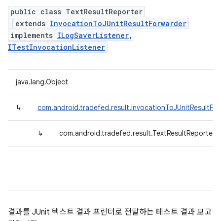
public class TextResultReporter
extends
InvocationToJUnitResultForwarder
implements
ILogSaverListener
,
ITestInvocationListener
java.lang.Object
↳
com.android.tradefed.result.InvocationToJUnitResultFo
↳
com.android.tradefed.result.TextResultReporter
결과를 JUnit 텍스트 결과 프린터로 전달하는 테스트 결과 보고