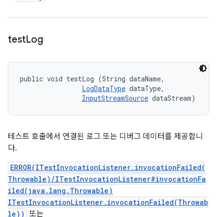
test
Log
public void testLog (String dataName, 

LogDataType
 dataType, 

InputStreamSource
 dataStream)
테스트 호출에서 연결된 로그 또는 디버그 데이터를 제공합니
다.
ERROR(ITestInvocationListener.invocationFailed(
Throwable)/ITestInvocationListener#invocationFa
iled(java.lang.Throwable)
ITestInvocationListener.invocationFailed(Throwab
le))
또는