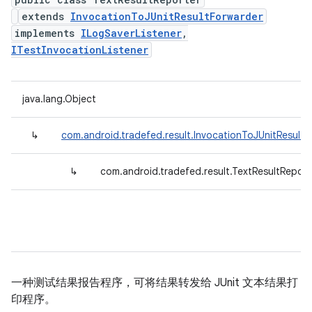
extends
InvocationToJUnitResultForwarder
implements
ILogSaverListener
,
ITestInvocationListener
java.lang.Object
↳
com.android.tradefed.result.InvocationToJUnitResultF
↳
com.android.tradefed.result.TextResultReport
一种测试结果报告程序，可将结果转发给 JUnit 文本结果打
印程序。