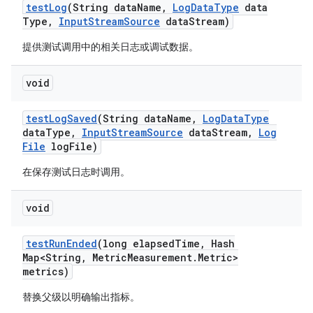
test
Log
(String data
Name
,
Log
Data
Type
data
Type
,
Input
Stream
Source
data
Stream)
提供测试调用中的相关日志或调试数据。
void
test
Log
Saved
(String data
Name
,
Log
Data
Type
data
Type
,
Input
Stream
Source
data
Stream
,
Log
File
log
File)
在保存测试日志时调用。
void
test
Run
Ended
(long elapsed
Time
,
Hash
Map<String
,
Metric
Measurement
.
Metric>
metrics)
替换父级以明确输出指标。