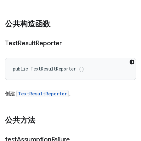
公共构造函数
Text
Result
Reporter
public TextResultReporter ()
创建
TextResultReporter
。
公共方法
test
Assumption
Failure