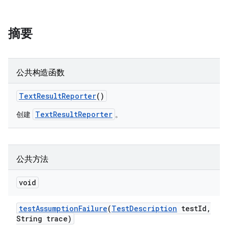
摘要
公共构造函数
Text
Result
Reporter
()
TextResultReporter
创建
。
公共方法
void
test
Assumption
Failure
(
Test
Description
test
Id
,
String trace)