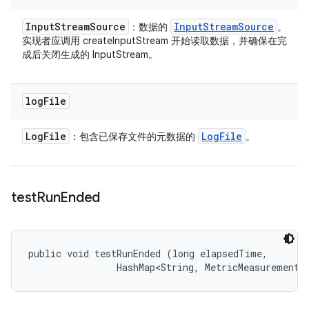
Input
Stream
Source
Input
Stream
Source
：数据的
。
实现者应调用 createInputStream 开始读取数据，并确保在完
成后关闭生成的 InputStream。
log
File
Log
File
Log
File
：包含已保存文件的元数据的
。
test
Run
Ended
public void testRunEnded (long elapsedTime, 

                HashMap<String, MetricMeasurement.