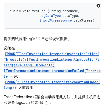
public void testLog (String dataName, 

LogDataType
 dataType, 

InputStreamSource
 dataStream)
提供测试调用中的相关日志或调试数据。
必须在
ERROR(ITestInvocationListener.invocationFailed(
Throwable)/ITestInvocationListener#invocationFa
iled(java.lang.Throwable)
ITestInvocationListener.invocationFailed(Throwab
le))
或
ERROR(/ITestInvocationListener#invocationEnded(
long))
之前调用
TradeFederation 框架会自动调用此方法，并提供主机日志
和设备 logcat（如果适用）。