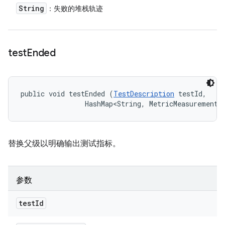
String
：失败的堆栈轨迹
test
Ended
public void testEnded (
TestDescription
 testId, 

                HashMap<String, MetricMeasurement.
替换父级以明确输出测试指标。
参数
test
Id