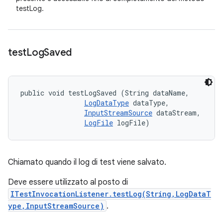
testLog.
test
Log
Saved
public void testLogSaved (String dataName, 

LogDataType
 dataType, 

InputStreamSource
 dataStream, 

LogFile
 logFile)
Chiamato quando il log di test viene salvato.
Deve essere utilizzato al posto di
ITestInvocationListener.testLog(String,LogDataT
ype,InputStreamSource)
.