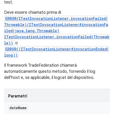
test.
Deve essere chiamato prima di
ERROR(ITestInvocationListener.invocationFailed(
Throwable)/ITestInvocationListener#invocationFa
iled(java.lang.Throwable)
ITestInvocationListener.invocationFailed(Throwab
le))
o
ERROR(/ITestInvocationListener#invocationEnded(
long))
Il framework TradeFederation chiamerà
automaticamente questo metodo, fornendo il log
dell'host e, se applicabile, il logcat del dispositivo.
Parametri
data
Name