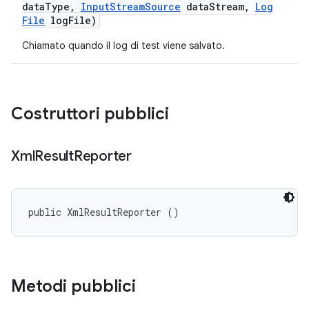
data
Type
,
Input
Stream
Source
data
Stream
,
Log
File
log
File)
Chiamato quando il log di test viene salvato.
Costruttori pubblici
Xml
Result
Reporter
public XmlResultReporter ()
Metodi pubblici