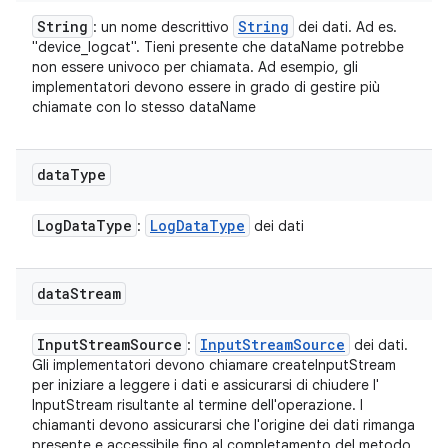
String
String
: un nome descrittivo
dei dati. Ad es.
"device_logcat". Tieni presente che dataName potrebbe
non essere univoco per chiamata. Ad esempio, gli
implementatori devono essere in grado di gestire più
chiamate con lo stesso dataName
data
Type
Log
Data
Type
Log
Data
Type
:
dei dati
data
Stream
Input
Stream
Source
Input
Stream
Source
:
dei dati.
Gli implementatori devono chiamare createInputStream
per iniziare a leggere i dati e assicurarsi di chiudere l'
InputStream risultante al termine dell'operazione. I
chiamanti devono assicurarsi che l'origine dei dati rimanga
presente e accessibile fino al completamento del metodo