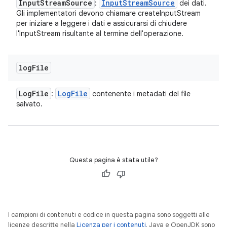
Input
Stream
Source
Input
Stream
Source
:
dei dati.
Gli implementatori devono chiamare createInputStream
per iniziare a leggere i dati e assicurarsi di chiudere
l'InputStream risultante al termine dell'operazione.
log
File
Log
File
Log
File
:
contenente i metadati del file
salvato.
Questa pagina è stata utile?
I campioni di contenuti e codice in questa pagina sono soggetti alle
licenze descritte nella
Licenza per i contenuti
. Java e OpenJDK sono