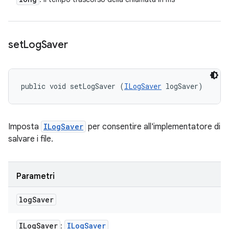
set
Log
Saver
public void setLogSaver (
ILogSaver
 logSaver)
Imposta
ILogSaver
per consentire all'implementatore di
salvare i file.
Parametri
log
Saver
ILog
Saver
ILog
Saver
: