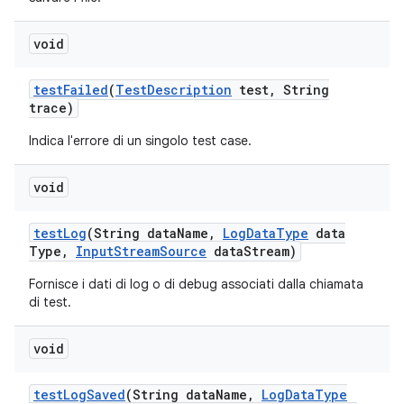
void
test
Failed
(
Test
Description
test
,
String
trace)
Indica l'errore di un singolo test case.
void
test
Log
(String data
Name
,
Log
Data
Type
data
Type
,
Input
Stream
Source
data
Stream)
Fornisce i dati di log o di debug associati dalla chiamata
di test.
void
test
Log
Saved
(String data
Name
,
Log
Data
Type