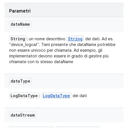
Parametri
data
Name
String
String
: un nome descrittivo
dei dati. Ad es.
"device_logcat". Tieni presente che dataName potrebbe
non essere univoco per chiamata. Ad esempio, gli
implementatori devono essere in grado di gestire più
chiamate con lo stesso dataName
data
Type
Log
Data
Type
Log
Data
Type
:
dei dati
data
Stream