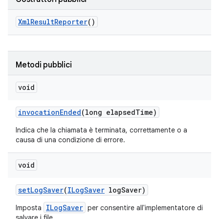
Xml
Result
Reporter
()
Metodi pubblici
void
invocation
Ended
(long elapsed
Time)
Indica che la chiamata è terminata, correttamente o a
causa di una condizione di errore.
void
set
Log
Saver
(
ILog
Saver
log
Saver)
ILogSaver
Imposta
per consentire all'implementatore di
salvare i file.