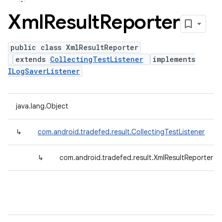
Xml
Result
Reporter
public class XmlResultReporter
extends
CollectingTestListener
implements
ILogSaverListener
java.lang.Object
↳
com.android.tradefed.result.CollectingTestListener
↳
com.android.tradefed.result.XmlResultReporter