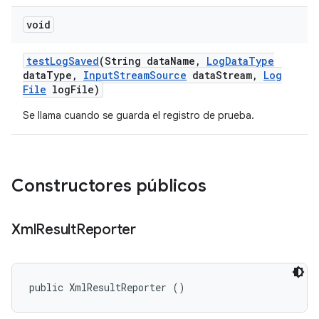
void
test
Log
Saved
(String data
Name
,
Log
Data
Type
data
Type
,
Input
Stream
Source
data
Stream
,
Log
File
log
File)
Se llama cuando se guarda el registro de prueba.
Constructores públicos
Xml
Result
Reporter
public XmlResultReporter ()