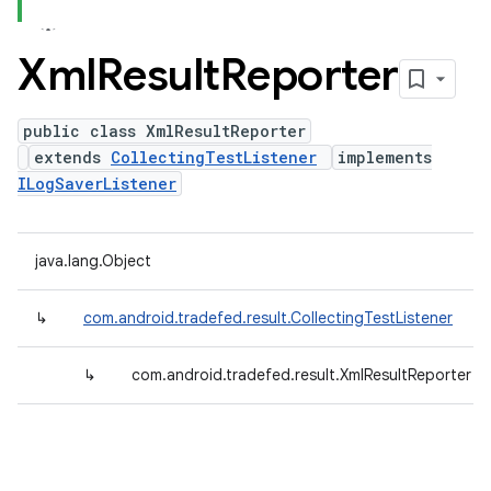
Xml
Result
Reporter
public class XmlResultReporter
extends
CollectingTestListener
implements
ILogSaverListener
java.lang.Object
↳
com.android.tradefed.result.CollectingTestListener
↳
com.android.tradefed.result.XmlResultReporter