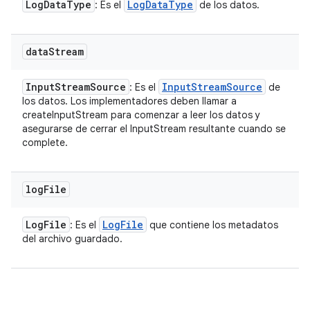
Log
Data
Type
Log
Data
Type
: Es el
de los datos.
data
Stream
Input
Stream
Source
Input
Stream
Source
: Es el
de
los datos. Los implementadores deben llamar a
createInputStream para comenzar a leer los datos y
asegurarse de cerrar el InputStream resultante cuando se
complete.
log
File
Log
File
Log
File
: Es el
que contiene los metadatos
del archivo guardado.