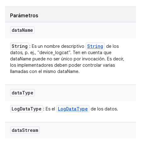
Parámetros
data
Name
String
String
: Es un nombre descriptivo
de los
datos, p. ej., "device_logcat". Ten en cuenta que
dataName puede no ser único por invocación. Es decir,
los implementadores deben poder controlar varias
llamadas con el mismo dataName.
data
Type
Log
Data
Type
Log
Data
Type
: Es el
de los datos.
data
Stream