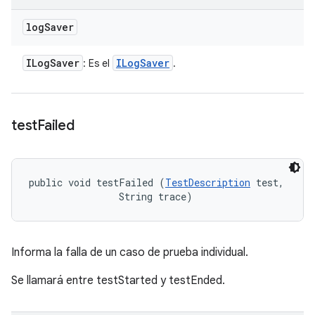
log
Saver
ILog
Saver
ILog
Saver
: Es el
.
test
Failed
public void testFailed (
TestDescription
 test, 

                String trace)
Informa la falla de un caso de prueba individual.
Se llamará entre testStarted y testEnded.