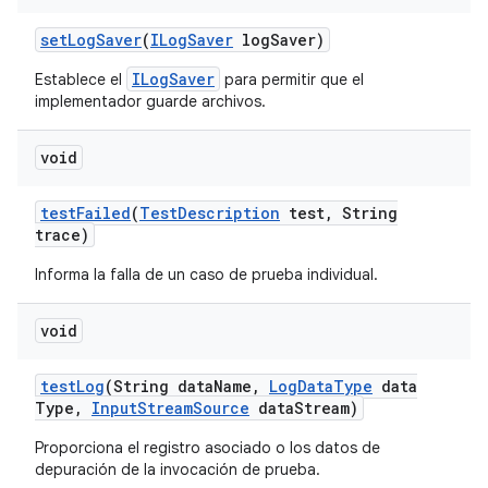
set
Log
Saver
(
ILog
Saver
log
Saver)
ILogSaver
Establece el
para permitir que el
implementador guarde archivos.
void
test
Failed
(
Test
Description
test
,
String
trace)
Informa la falla de un caso de prueba individual.
void
test
Log
(String data
Name
,
Log
Data
Type
data
Type
,
Input
Stream
Source
data
Stream)
Proporciona el registro asociado o los datos de
depuración de la invocación de prueba.