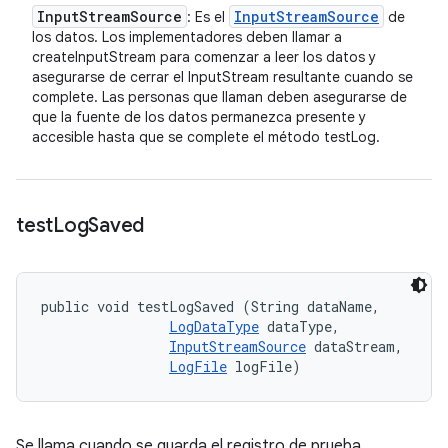
Input
Stream
Source
Input
Stream
Source
: Es el
de
los datos. Los implementadores deben llamar a
createInputStream para comenzar a leer los datos y
asegurarse de cerrar el InputStream resultante cuando se
complete. Las personas que llaman deben asegurarse de
que la fuente de los datos permanezca presente y
accesible hasta que se complete el método testLog.
test
Log
Saved
public void testLogSaved (String dataName, 

LogDataType
 dataType, 

InputStreamSource
 dataStream, 

LogFile
 logFile)
Se llama cuando se guarda el registro de prueba.