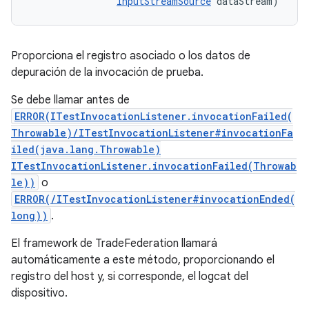
InputStreamSource
 dataStream)
Proporciona el registro asociado o los datos de
depuración de la invocación de prueba.
Se debe llamar antes de
ERROR(ITestInvocationListener.invocationFailed(
Throwable)/ITestInvocationListener#invocationFa
iled(java.lang.Throwable)
ITestInvocationListener.invocationFailed(Throwab
le))
o
ERROR(/ITestInvocationListener#invocationEnded(
long))
.
El framework de TradeFederation llamará
automáticamente a este método, proporcionando el
registro del host y, si corresponde, el logcat del
dispositivo.