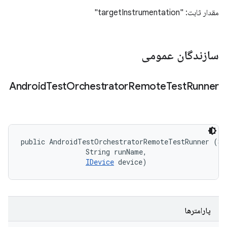
مقدار ثابت: "targetInstrumentation"
سازندگان عمومی
Android
Test
Orchestrator
Remote
Test
Runner
public AndroidTestOrchestratorRemoteTestRunner (Str
                String runName, 

IDevice
 device)
پارامترها