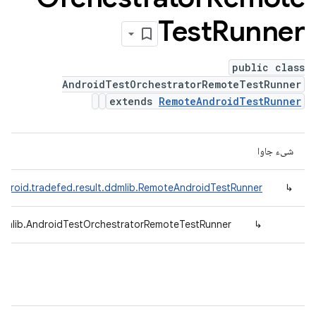
Test
Runner
public class
AndroidTestOrchestratorRemoteTestRunner
extends
RemoteAndroidTestRunner
شیء جاوا
ndroid.tradefed.result.ddmlib.RemoteAndroidTestRunner
↳
ddmlib.AndroidTestOrchestratorRemoteTestRunner
↳