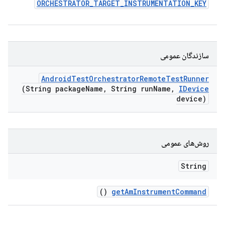
ORCHESTRATOR
_
TARGET
_
INSTRUMENTATION
_
KEY
سازندگان عمومی
Android
Test
Orchestrator
Remote
Test
Runner
(String package
Name
,
String run
Name
,
IDevice
device)
روش‌های عمومی
String
()
get
Am
Instrument
Command