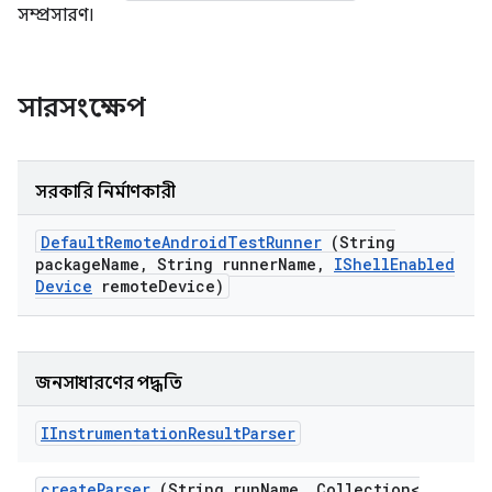
সম্প্রসারণ।
সারসংক্ষেপ
সরকারি নির্মাণকারী
Default
Remote
Android
Test
Runner
(String
package
Name
,
String runner
Name
,
IShell
Enabled
Device
remote
Device)
জনসাধারণের পদ্ধতি
IInstrumentation
Result
Parser
create
Parser
(String run
Name
,
Collection<