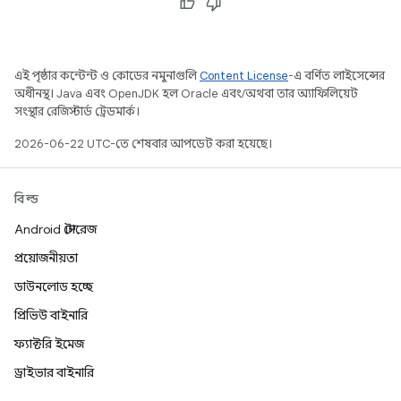
এই পৃষ্ঠার কন্টেন্ট ও কোডের নমুনাগুলি
Content License
-এ বর্ণিত লাইসেন্সের
অধীনস্থ। Java এবং OpenJDK হল Oracle এবং/অথবা তার অ্যাফিলিয়েট
সংস্থার রেজিস্টার্ড ট্রেডমার্ক।
2026-06-22 UTC-তে শেষবার আপডেট করা হয়েছে।
বিল্ড
Android স্টোরেজ
প্রয়োজনীয়তা
ডাউনলোড হচ্ছে
প্রিভিউ বাইনারি
ফ্যাক্টরি ইমেজ
ড্রাইভার বাইনারি