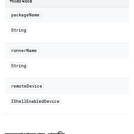
প্যারামিটার
package
Name
String
runner
Name
String
remote
Device
IShell
Enabled
Device