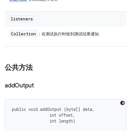
listeners
Collection
：在测试执行时收到测试结果通知
公共方法
add
Output
public void addOutput (byte[] data, 

                int offset, 

                int length)