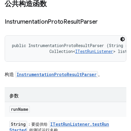
公共构造函数
Instrumentation
Proto
Result
Parser
public InstrumentationProtoResultParser (String run
                Collection<
ITestRunListener
> liste
构造
InstrumentationProtoResultParser
。
参数
run
Name
String
ITest
Run
Listener
.
test
Run
：要提供给
Started
的测试运行名称