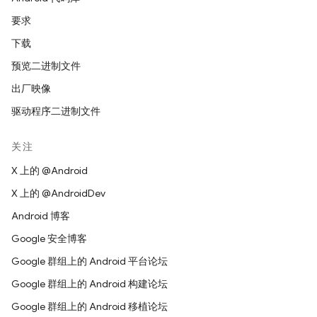
要求
下载
预览二进制文件
出厂映像
驱动程序二进制文件
关注
X 上的 @Android
X 上的 @AndroidDev
Android 博客
Google 安全博客
Google 群组上的 Android 平台论坛
Google 群组上的 Android 构建论坛
Google 群组上的 Android 移植论坛