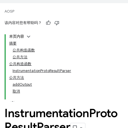
AOSP
该内容对您有帮助吗？
本页内容
摘要
公共构造函数
公共方法
公共构造函数
InstrumentationProtoResultParser
公共方法
addOutput
取消
Instrumentation
Proto
Result
Parser