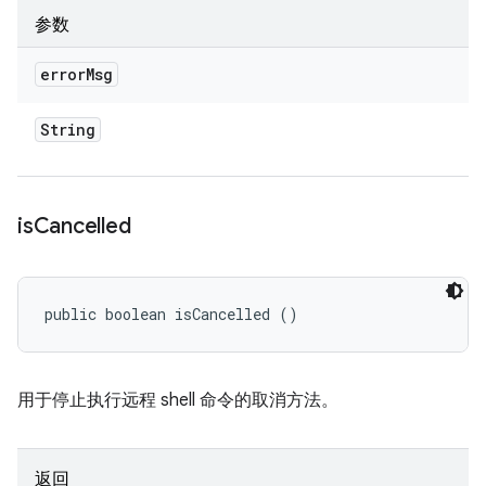
参数
error
Msg
String
is
Cancelled
public boolean isCancelled ()
用于停止执行远程 shell 命令的取消方法。
返回