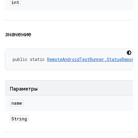
int
значение
public static 
RemoteAndroidTestRunner.StatusReport
Параметры
name
String