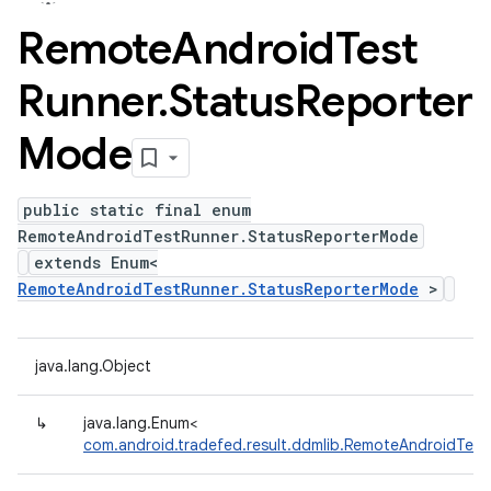
Remote
Android
Test
Runner
.
Status
Reporter
Mode
public static final enum
RemoteAndroidTestRunner.StatusReporterMode
extends Enum<
RemoteAndroidTestRunner.StatusReporterMode
>
java.lang.Object
↳
java.lang.Enum<
com.android.tradefed.result.ddmlib.RemoteAndroidTes