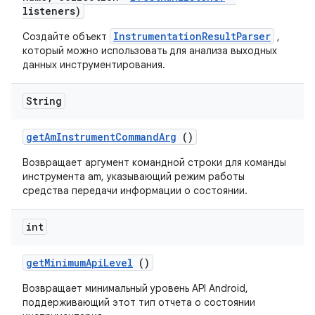
listeners)
InstrumentationResultParser
Создайте объект
,
который можно использовать для анализа выходных
данных инструментирования.
String
get
Am
Instrument
Command
Arg
()
Возвращает аргумент командной строки для команды
инструмента am, указывающий режим работы
средства передачи информации о состоянии.
int
get
Minimum
Api
Level
()
Возвращает минимальный уровень API Android,
поддерживающий этот тип отчета о состоянии