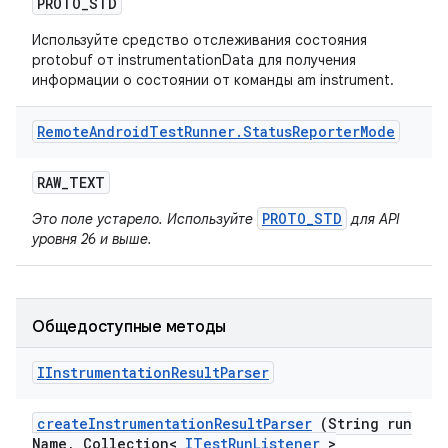
PROTO
_
STD
Используйте средство отслеживания состояния
protobuf от instrumentationData для получения
информации о состоянии от команды am instrument.
Remote
Android
Test
Runner
.
Status
Reporter
Mode
RAW
_
TEXT
PROTO_STD
Это поле устарело. Используйте
для API
уровня 26 и выше.
Общедоступные методы
IInstrumentation
Result
Parser
create
Instrumentation
Result
Parser
(String run
Name
,
Collection<
ITest
Run
Listener
>