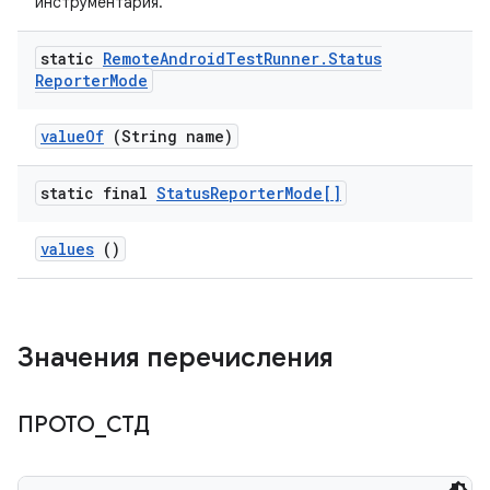
инструментария.
static
Remote
Android
Test
Runner
.
Status
Reporter
Mode
value
Of
(String name)
static final
Status
Reporter
Mode[]
values
()
Значения перечисления
ПРОТО
_
СТД