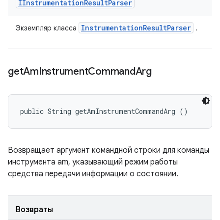
IInstrumentation
Result
Parser
Instrumentation
Result
Parser
Экземпляр класса
.
get
Am
Instrument
Command
Arg
public String getAmInstrumentCommandArg ()
Возвращает аргумент командной строки для команды
инструмента am, указывающий режим работы
средства передачи информации о состоянии.
Возвраты