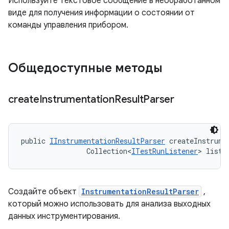
Используйте текстовое сообщение в необработанном
виде для получения информации о состоянии от
команды управления прибором.
Общедоступные методы
create
Instrumentation
Result
Parser
public 
IInstrumentationResultParser
 createInstrume
                Collection<
ITestRunListener
> liste
Создайте объект
InstrumentationResultParser
,
который можно использовать для анализа выходных
данных инструментирования.