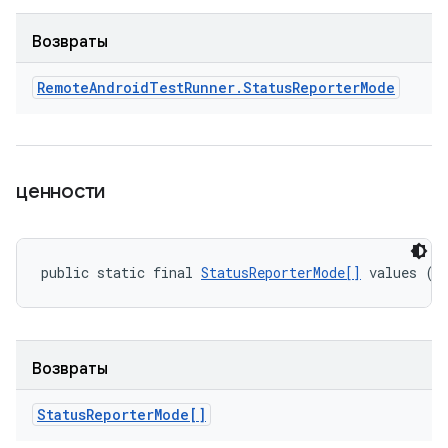
Возвраты
Remote
Android
Test
Runner
.
Status
Reporter
Mode
ценности
public static final 
StatusReporterMode[]
 values ()
Возвраты
Status
Reporter
Mode[]