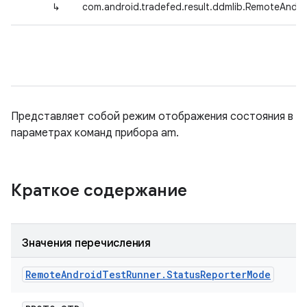
↳
com.android.tradefed.result.ddmlib.RemoteAndr
Представляет собой режим отображения состояния в
параметрах команд прибора am.
Краткое содержание
Значения перечисления
Remote
Android
Test
Runner
.
Status
Reporter
Mode