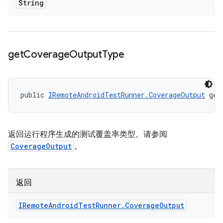
String
get
Coverage
Output
Type
public 
IRemoteAndroidTestRunner.CoverageOutput
 get
返回运行程序生成的测试覆盖率类型。请参阅
CoverageOutput
。
返回
IRemote
Android
Test
Runner
.
Coverage
Output