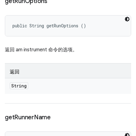
get
Run
Options
public String getRunOptions ()
返回 am instrument 命令的选项。
返回
String
get
Runner
Name