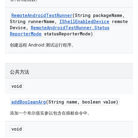
Remote
Android
Test
Runner
(String package
Name
,
String runner
Name
,
IShell
Enabled
Device
remote
Device
,
Remote
Android
Test
Runner
.
Status
Reporter
Mode
status
Reporter
Mode)
创建远程 Android 测试运行程序。
公共方法
void
add
Boolean
Arg
(String name
,
boolean value)
添加一个布尔值实参以包含在插桩命令中。
void