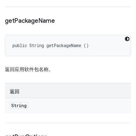
get
Package
Name
public String getPackageName ()
返回应用软件包名称。
返回
String