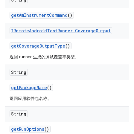
get
Am
Instrument
Command
()
IRemote
Android
Test
Runner
.
Coverage
Output
get
Coverage
Output
Type
()
返回 runner 生成的测试覆盖率类型。
String
get
Package
Name
()
返回应用软件包名称。
String
get
Run
Options
()