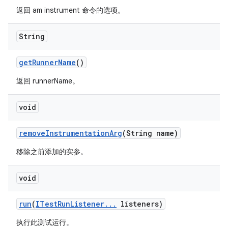
返回 am instrument 命令的选项。
String
get
Runner
Name
()
返回 runnerName。
void
remove
Instrumentation
Arg
(String name)
移除之前添加的实参。
void
run
(
ITest
Run
Listener
.
.
.
listeners)
执行此测试运行。