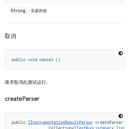
String
：实参的值
取消
public void cancel ()
请求取消此测试运行。
create
Parser
public 
IInstrumentationResultParser
 createParser (
                Collection<
ITestRunListener
> liste