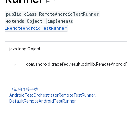
public class RemoteAndroidTestRunner
extends Object
implements
IRemoteAndroidTestRunner
java.lang.Object
↳
com.android.tradefed.result.ddmlib.RemoteAndroidTe
已知的直接子类
AndroidTestOrchestratorRemoteTestRunner
、
DefaultRemoteAndroidTestRunner