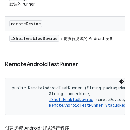
默认的 runner
remote
Device
IShell
Enabled
Device
：要执行测试的 Android 设备
Remote
Android
Test
Runner
public RemoteAndroidTestRunner (String packageName,
                String runnerName, 

IShellEnabledDevice
 remoteDevice, 

RemoteAndroidTestRunner.StatusRepo
创建远程 Android 测试运行程序。