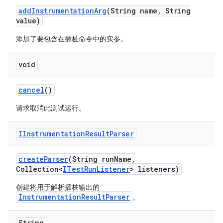
add
Instrumentation
Arg
(String name
,
String
value)
添加了要包含在插桩命令中的实参。
void
cancel
()
请求取消此测试运行。
IInstrumentation
Result
Parser
create
Parser
(String run
Name
,
Collection<
ITest
Run
Listener
> listeners)
创建将用于解析插桩输出的
InstrumentationResultParser
。
String