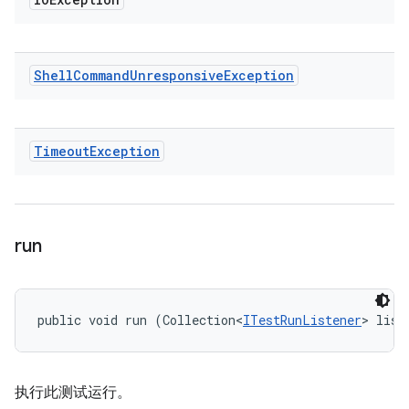
Shell
Command
Unresponsive
Exception
Timeout
Exception
run
public void run (Collection<
ITestRunListener
> list
执行此测试运行。