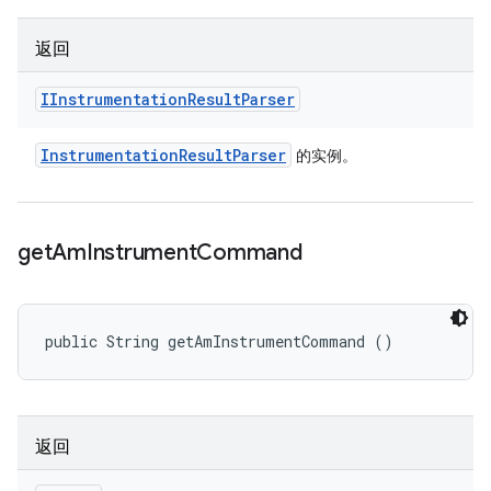
返回
IInstrumentation
Result
Parser
Instrumentation
Result
Parser
的实例。
get
Am
Instrument
Command
public String getAmInstrumentCommand ()
返回