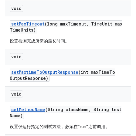
void
set
Max
Timeout
(long max
Timeout
,
Time
Unit max
Time
Units)
设置检测完成所需的最长时间。
void
set
Maxtime
To
Output
Response
(int max
Time
To
Output
Response)
void
set
Method
Name
(String class
Name
,
String test
Name)
设置仅运行指定的测试方法，必须在“run”之前调用。