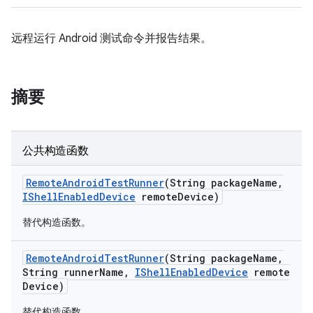
远程运行 Android 测试命令并报告结果。
摘要
公共构造函数
Remote
Android
Test
Runner
(String package
Name
,
IShell
Enabled
Device
remote
Device)
替代构造函数。
Remote
Android
Test
Runner
(String package
Name
,
String runner
Name
,
IShell
Enabled
Device
remote
Device)
替代构造函数。