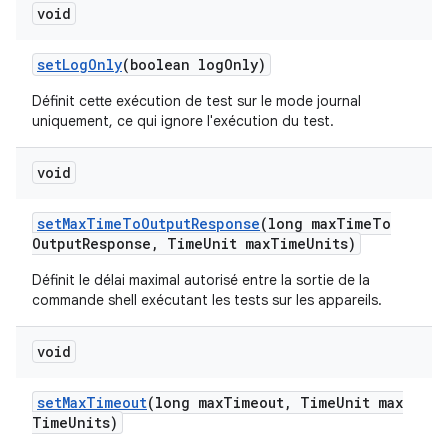
void
set
Log
Only
(boolean log
Only)
Définit cette exécution de test sur le mode journal
uniquement, ce qui ignore l'exécution du test.
void
set
Max
Time
To
Output
Response
(long max
Time
To
Output
Response
,
Time
Unit max
Time
Units)
Définit le délai maximal autorisé entre la sortie de la
commande shell exécutant les tests sur les appareils.
void
set
Max
Timeout
(long max
Timeout
,
Time
Unit max
Time
Units)