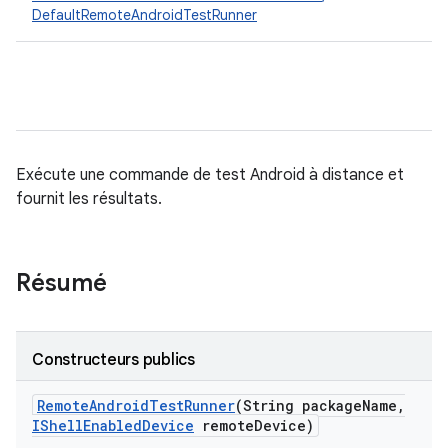
DefaultRemoteAndroidTestRunner
Exécute une commande de test Android à distance et
fournit les résultats.
Résumé
Constructeurs publics
Remote
Android
Test
Runner
(String package
Name
,
IShell
Enabled
Device
remote
Device)