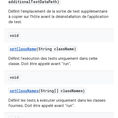
additional
Test
Data
Path)
Définit l'emplacement de la sortie de test supplémentaire
à copier sur l'hôte avant la désinstallation de l'application
de test.
void
set
Class
Name
(String class
Name)
Définit l'exécution des tests uniquement dans cette
classe. Doit être appelé avant "run".
void
set
Class
Names
(String[] class
Names)
Définit les tests à exécuter uniquement dans les classes
fournies. Doit être appelé avant "run".