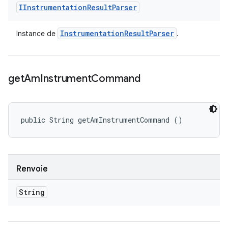
IInstrumentation
Result
Parser
Instrumentation
Result
Parser
Instance de
.
get
Am
Instrument
Command
public String getAmInstrumentCommand ()
Renvoie
String