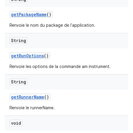
get
Package
Name
()
Renvoie le nom du package de l'application.
String
get
Run
Options
()
Renvoie les options de la commande am instrument.
String
get
Runner
Name
()
Renvoie le runnerName.
void