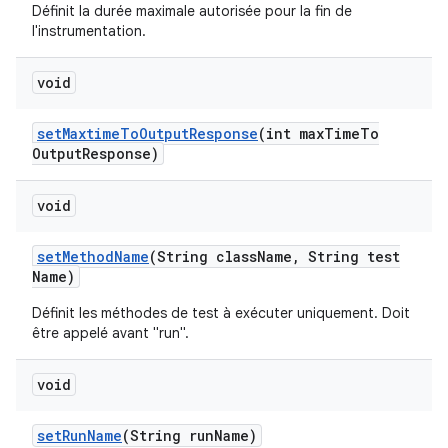
Définit la durée maximale autorisée pour la fin de
l'instrumentation.
void
set
Maxtime
To
Output
Response
(int max
Time
To
Output
Response)
void
set
Method
Name
(String class
Name
,
String test
Name)
Définit les méthodes de test à exécuter uniquement. Doit
être appelé avant "run".
void
set
Run
Name
(String run
Name)