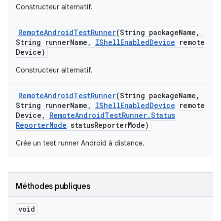
Constructeur alternatif.
Remote
Android
Test
Runner
(String package
Name
,
String runner
Name
,
IShell
Enabled
Device
remote
Device)
Constructeur alternatif.
Remote
Android
Test
Runner
(String package
Name
,
String runner
Name
,
IShell
Enabled
Device
remote
Device
,
Remote
Android
Test
Runner
.
Status
Reporter
Mode
status
Reporter
Mode)
Crée un test runner Android à distance.
Méthodes publiques
void