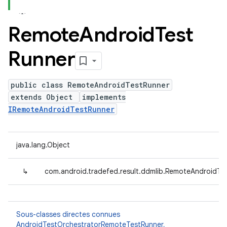
Remote
Android
Test
Runner
public class RemoteAndroidTestRunner
extends Object
implements
IRemoteAndroidTestRunner
java.lang.Object
↳
com.android.tradefed.result.ddmlib.RemoteAndroidTe
Sous-classes directes connues
AndroidTestOrchestratorRemoteTestRunner
,