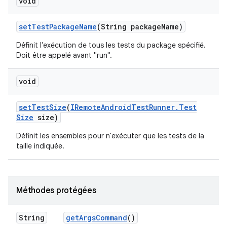
void
set
Test
Package
Name
(String package
Name)
Définit l'exécution de tous les tests du package spécifié.
Doit être appelé avant "run".
void
set
Test
Size
(
IRemote
Android
Test
Runner
.
Test
Size
size)
Définit les ensembles pour n'exécuter que les tests de la
taille indiquée.
Méthodes protégées
String
get
Args
Command
()