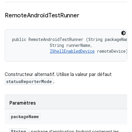
Remote
Android
Test
Runner
public RemoteAndroidTestRunner (String packageName,
                String runnerName, 

IShellEnabledDevice
 remoteDevice)
Constructeur alternatif. Utilise la valeur par défaut
statusReporterMode
.
Paramètres
package
Name
String
: package d'application Android contenant les