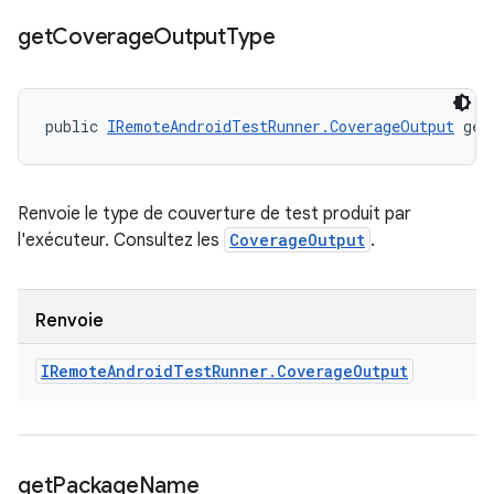
get
Coverage
Output
Type
public 
IRemoteAndroidTestRunner.CoverageOutput
 get
Renvoie le type de couverture de test produit par
l'exécuteur. Consultez les
CoverageOutput
.
Renvoie
IRemote
Android
Test
Runner
.
Coverage
Output
get
Package
Name