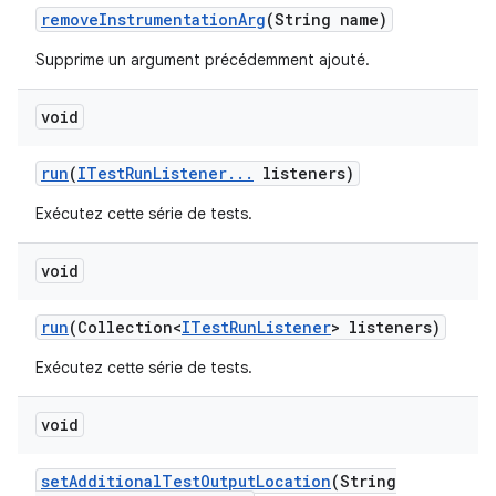
remove
Instrumentation
Arg
(String name)
Supprime un argument précédemment ajouté.
void
run
(
ITest
Run
Listener
.
.
.
listeners)
Exécutez cette série de tests.
void
run
(Collection<
ITest
Run
Listener
> listeners)
Exécutez cette série de tests.
void
set
Additional
Test
Output
Location
(String