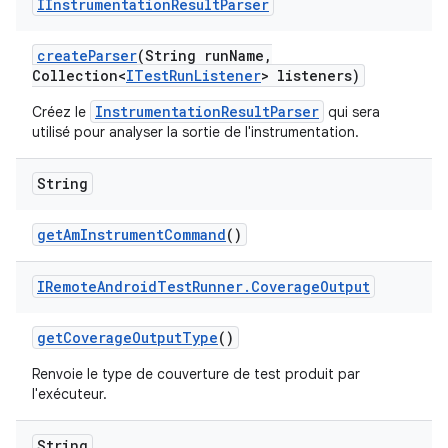
IInstrumentation
Result
Parser
create
Parser
(String run
Name
,
Collection<
ITest
Run
Listener
> listeners)
InstrumentationResultParser
Créez le
qui sera
utilisé pour analyser la sortie de l'instrumentation.
String
get
Am
Instrument
Command
()
IRemote
Android
Test
Runner
.
Coverage
Output
get
Coverage
Output
Type
()
Renvoie le type de couverture de test produit par
l'exécuteur.
String