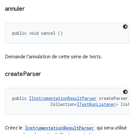
annuler
public void cancel ()
Demande l'annulation de cette série de tests.
create
Parser
public 
IInstrumentationResultParser
 createParser (
                Collection<
ITestRunListener
> liste
Créez le
InstrumentationResultParser
qui sera utilisé