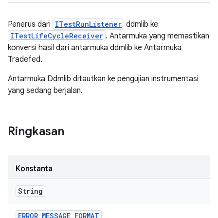
Penerus dari
ITestRunListener
ddmlib ke
ITestLifeCycleReceiver
. Antarmuka yang memastikan
konversi hasil dari antarmuka ddmlib ke Antarmuka
Tradefed.
Antarmuka Ddmlib ditautkan ke pengujian instrumentasi
yang sedang berjalan.
Ringkasan
Konstanta
String
ERROR
_
MESSAGE
_
FORMAT