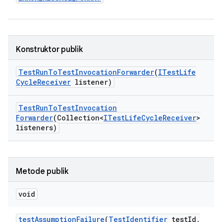
Konstruktor publik
Test
Run
To
Test
Invocation
Forwarder
(
ITest
Life
Cycle
Receiver
listener)
Test
Run
To
Test
Invocation
Forwarder
(Collection<
ITest
Life
Cycle
Receiver
>
listeners)
Metode publik
void
test
Assumption
Failure
(
Test
Identifier
test
Id
,