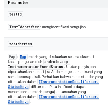
Parameter
test
Id
Test
Identifier
: mengidentifikasi pengujian
test
Metrics
Map
Map
:
metrik yang dikeluarkan selama eksekusi
android
.
app
.
kasus pengujian oleh
Instrumentation#send
Status
. Urutan penyisipan
dipertahankan kecuali jika Anda mengeluarkan kunci yang
sama beberapa kali. Perhatikan bahwa kunci standar yang
IInstrumentation
Result
Parser
.
ditentukan dalam
Status
Keys
difilter dari Peta ini. Ddmlib dapat
menambahkan metrik pengujian tambahan yang
IInstrumentation
Result
Parser
.
ditentukan dalam
Status
Keys
.