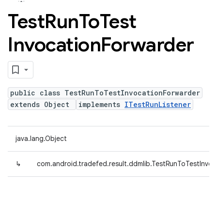
Test
Run
To
Test
Invocation
Forwarder
public class TestRunToTestInvocationForwarder
extends Object
implements
ITestRunListener
java.lang.Object
↳
com.android.tradefed.result.ddmlib.TestRunToTestInvo