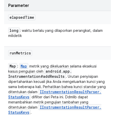
Parameter
elapsed
Time
long
: waktu berlalu yang dilaporkan perangkat, dalam
milidetik
run
Metrics
Map
Map
:
metrik yang dikeluarkan selama eksekusi
android
.
app
.
kasus pengujian oleh
Instrumentation#add
Results
. Urutan penyisipan
dipertahankan kecuali jika Anda mengeluarkan kunci yang
sama beberapa kali. Perhatikan bahwa kunci standar yang
IInstrumentation
Result
Parser
.
ditentukan dalam
Status
Keys
difilter dari Peta ini. Ddmlib dapat
menambahkan metrik pengujian tambahan yang
IInstrumentation
Result
Parser
.
ditentukan dalam
Status
Keys
.