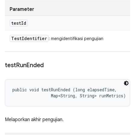
Parameter
test
Id
Test
Identifier
: mengidentifikasi pengujian
test
Run
Ended
public void testRunEnded (long elapsedTime, 

                Map<String, String> runMetrics)
Melaporkan akhir pengujian.