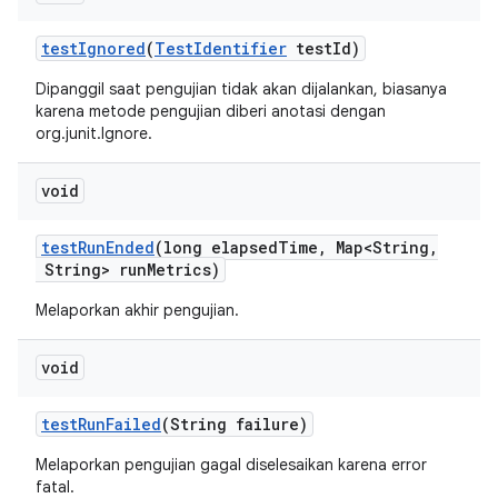
test
Ignored
(
Test
Identifier
test
Id)
Dipanggil saat pengujian tidak akan dijalankan, biasanya
karena metode pengujian diberi anotasi dengan
org.junit.Ignore.
void
test
Run
Ended
(long elapsed
Time
,
Map<String
,
String> run
Metrics)
Melaporkan akhir pengujian.
void
test
Run
Failed
(String failure)
Melaporkan pengujian gagal diselesaikan karena error
fatal.