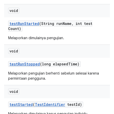
void
test
Run
Started
(String run
Name
,
int test
Count)
Melaporkan dimulainya pengujian.
void
test
Run
Stopped
(long elapsed
Time)
Melaporkan pengujian berhenti sebelum selesai karena
permintaan pengguna.
void
test
Started
(
Test
Identifier
test
Id)
Melaporkan dimulainya kasus pengujian individu.