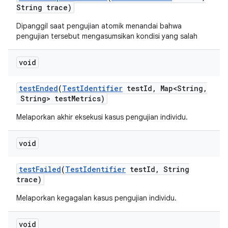
String trace)
Dipanggil saat pengujian atomik menandai bahwa
pengujian tersebut mengasumsikan kondisi yang salah
void
test
Ended
(
Test
Identifier
test
Id
,
Map<String
,
String> test
Metrics)
Melaporkan akhir eksekusi kasus pengujian individu.
void
test
Failed
(
Test
Identifier
test
Id
,
String
trace)
Melaporkan kegagalan kasus pengujian individu.
void