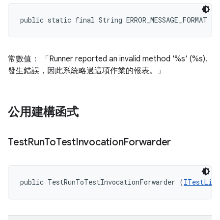
public static final String ERROR_MESSAGE_FORMAT
常數值： 「Runner reported an invalid method '%s' (%s).
發生錯誤，因此系統略過這項作業的報表。」
公用建構函式
Test
Run
To
Test
Invocation
Forwarder
public TestRunToTestInvocationForwarder (
ITestLife