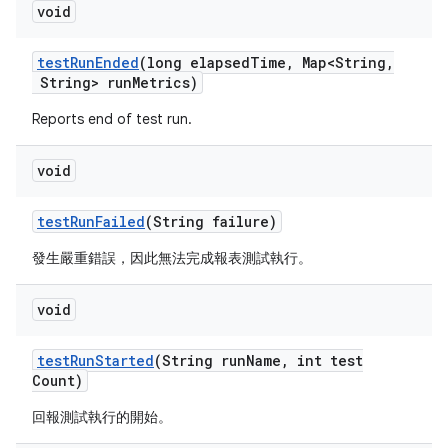
void
test
Run
Ended
(long elapsed
Time
,
Map<String
,
String> run
Metrics)
Reports end of test run.
void
test
Run
Failed
(String failure)
發生嚴重錯誤，因此無法完成報表測試執行。
void
test
Run
Started
(String run
Name
,
int test
Count)
回報測試執行的開始。