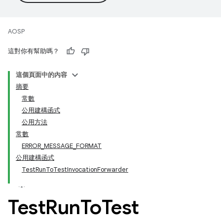
AOSP
這對你有幫助嗎？
這個頁面中的內容
摘要
常數
公用建構函式
公用方法
常數
ERROR_MESSAGE_FORMAT
公用建構函式
TestRunToTestInvocationForwarder
Test
Run
To
Test