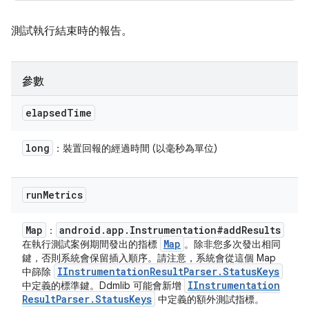
測試執行結束時的報告。
參數
elapsed
Time
long
：裝置回報的經過時間 (以毫秒為單位)
run
Metrics
Map
android
.
app
.
Instrumentation#add
Results
：
Map
在執行測試案例期間發出的指標
。除非您多次發出相同
鍵，否則系統會保留插入順序。請注意，系統會從這個 Map
IInstrumentation
Result
Parser
.
Status
Keys
中篩除
IInstrumentation
中定義的標準鍵。Ddmlib 可能會新增
Result
Parser
.
Status
Keys
中定義的額外測試指標。