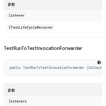
參數
listener
ITest
Life
Cycle
Receiver
Test
Run
To
Test
Invocation
Forwarder
public TestRunToTestInvocationForwarder (Collectio
參數
listeners