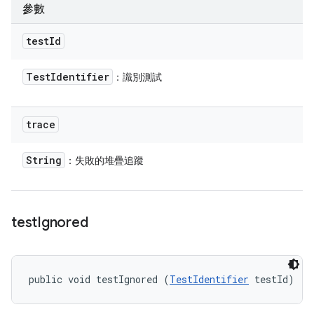
參數
test
Id
Test
Identifier
：識別測試
trace
String
：失敗的堆疊追蹤
test
Ignored
public void testIgnored (
TestIdentifier
 testId)