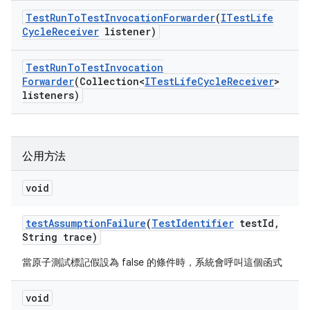
Test
Run
To
Test
Invocation
Forwarder
(
ITest
Life
Cycle
Receiver
listener)
Test
Run
To
Test
Invocation
Forwarder
(Collection<
ITest
Life
Cycle
Receiver
>
listeners)
公用方法
void
test
Assumption
Failure
(
Test
Identifier
test
Id
,
String trace)
當原子測試標記假設為 false 的條件時，系統會呼叫這個函式
void