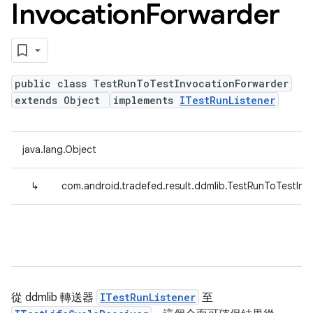
Invocation
Forwarder
public class TestRunToTestInvocationForwarder
extends Object
implements
ITestRunListener
java.lang.Object
↳
com.android.tradefed.result.ddmlib.TestRunToTestInv
從 ddmlib 轉送器
ITestRunListener
至