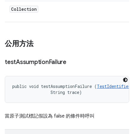
Collection
公用方法
test
Assumption
Failure
public void testAssumptionFailure (
TestIdentifier
 
                String trace)
當原子測試標記假設為 false 的條件時呼叫