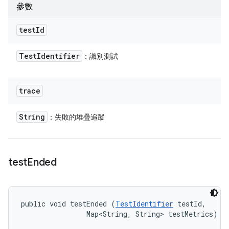
參數
test
Id
Test
Identifier
：識別測試
trace
String
：失敗的堆疊追蹤
test
Ended
public void testEnded (
TestIdentifier
 testId, 

                Map<String, String> testMetrics)