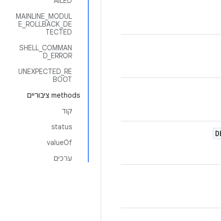
AILED
MAINLINE_MODUL
E_ROLLBACK_DE
TECTED
SHELL_COMMAN
D_ERROR
UNEXPECTED_RE
BOOT
‫methods ציבוריים
קוד
status
D
valueOf
ערכים