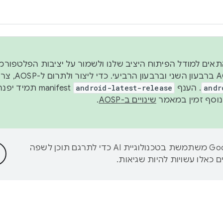
 2026, כדי להתאים למודל הפיתוח היציב שלנו ולשמור על יציבות הפלט
נפרסם קוד מקור ב-AOSP 
andr
. הענף
android-latest-release
manifest תמי
שינויים ב-AOSP
.
‫Google משתמשת בטכנולוגיית AI כדי לתרגם תוכן לשפה
 כאלו עשויות להיות שגיאות.