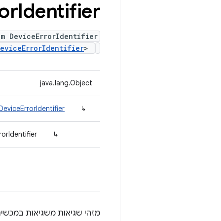
or
Identifier
m DeviceErrorIdentifier
eviceErrorIdentifier
>
java.lang.Object
DeviceErrorIdentifier
↳
orIdentifier
↳
מזהי שגיאות משגיאות במכשיר