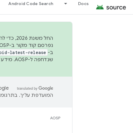
Android Code Search
Docs
החל משנת
ב-
oid-latest-release
שנדחפה ל-AOSP. מידע נוסף זמין במאמר
המועדפת עליך. בתרגומים
AOSP