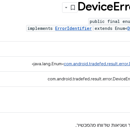
Device
Err
public final enu
implements
ErrorIdentifier
extends Enum<
D
>
java.lang.Enum<
com.android.tradefed.result.error.
com.android.tradefed.result.error.DeviceErr
 ושגיאות שדווחו מהמכשיר.