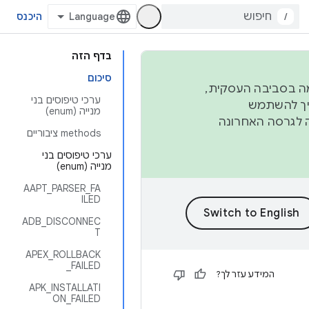
/
היכנס
בדף הזה
סיכום
פורמה בסביבה העסקית,
ערכי טיפוסים בני
ברבעון השני וברבעון הרביעי. כדי ליצור ולתרום ל-AOSP, צריך להשתמש
מנייה (enum)
ד יפנה לגרסה האחרונה
‫methods ציבוריים
ערכי טיפוסים בני
מנייה (enum)
AAPT_PARSER_FA
ILED
ADB_DISCONNEC
T
APEX_ROLLBACK
_FAILED
המידע עזר לך?
APK_INSTALLATI
ON_FAILED