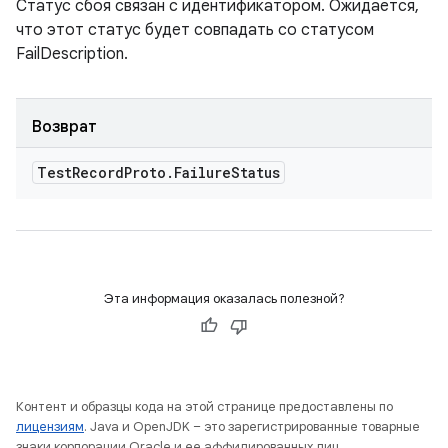
Статус сбоя связан с идентификатором. Ожидается,
что этот статус будет совпадать со статусом
FailDescription.
Возврат
Test
Record
Proto
.
Failure
Status
Эта информация оказалась полезной?
Контент и образцы кода на этой странице предоставлены по
лицензиям
. Java и OpenJDK – это зарегистрированные товарные
знаки корпорации Oracle и ее аффилированных лиц.