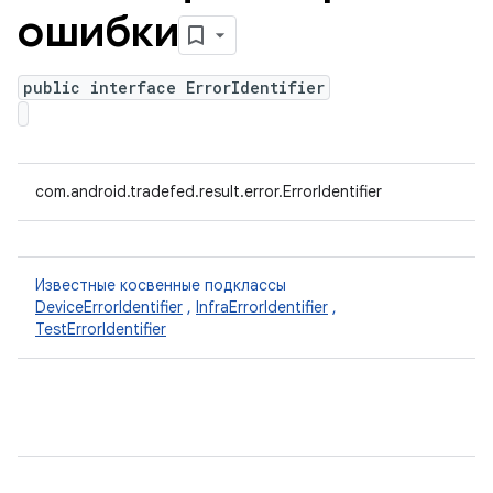
ошибки
public interface ErrorIdentifier
com.android.tradefed.result.error.ErrorIdentifier
Известные косвенные подклассы
DeviceErrorIdentifier
,
InfraErrorIdentifier
,
TestErrorIdentifier