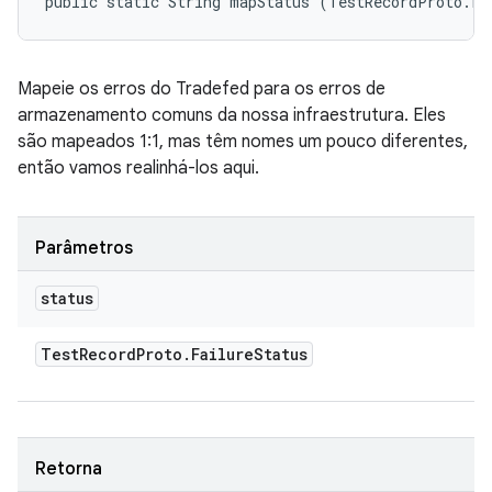
public static String mapStatus (TestRecordProto.Fa
Mapeie os erros do Tradefed para os erros de
armazenamento comuns da nossa infraestrutura. Eles
são mapeados 1:1, mas têm nomes um pouco diferentes,
então vamos realinhá-los aqui.
Parâmetros
status
Test
Record
Proto
.
Failure
Status
Retorna