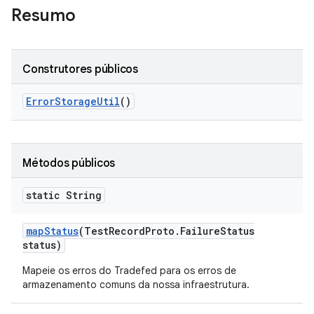
Resumo
Construtores públicos
Error
Storage
Util
()
Métodos públicos
static String
map
Status
(Test
Record
Proto
.
Failure
Status
status)
Mapeie os erros do Tradefed para os erros de
armazenamento comuns da nossa infraestrutura.