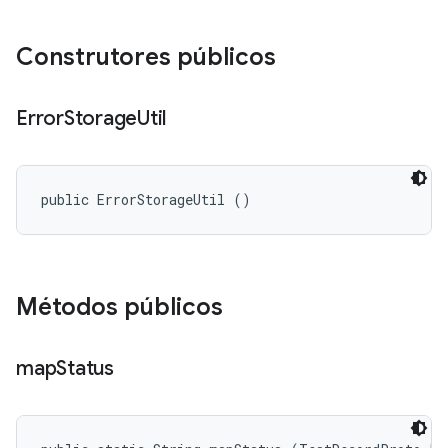
Construtores públicos
Error
Storage
Util
public ErrorStorageUtil ()
Métodos públicos
map
Status