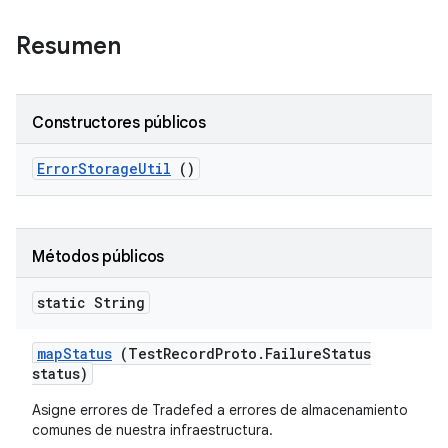
Resumen
Constructores públicos
Error
Storage
Util
()
Métodos públicos
static String
map
Status
(Test
Record
Proto
.
Failure
Status
status)
Asigne errores de Tradefed a errores de almacenamiento
comunes de nuestra infraestructura.