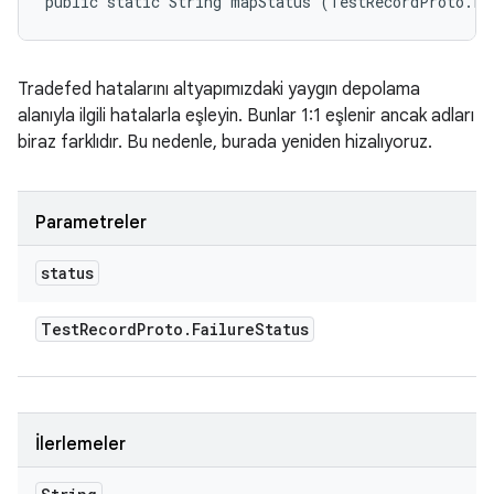
public static String mapStatus (TestRecordProto.Fa
Tradefed hatalarını altyapımızdaki yaygın depolama
alanıyla ilgili hatalarla eşleyin. Bunlar 1:1 eşlenir ancak adları
biraz farklıdır. Bu nedenle, burada yeniden hizalıyoruz.
Parametreler
status
Test
Record
Proto
.
Failure
Status
İlerlemeler