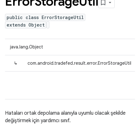
Error
Storage
Util
public class ErrorStorageUtil
extends Object
java.lang.Object
↳
com.android.tradefed.result.error.ErrorStorageUtil
Hataları ortak depolama alanıyla uyumlu olacak şekilde
değiştirmek için yardımcı sınıf.