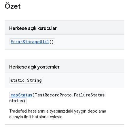
Özet
Herkese açık kurucular
Error
Storage
Util
()
Herkese açık yöntemler
static String
map
Status
(Test
Record
Proto
.
Failure
Status
status)
Tradefed hatalarını altyapımızdaki yaygın depolama
alanıyla ilgili hatalarla eşleyin.