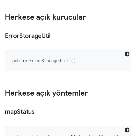
Herkese açık kurucular
Error
Storage
Util
public ErrorStorageUtil ()
Herkese açık yöntemler
map
Status