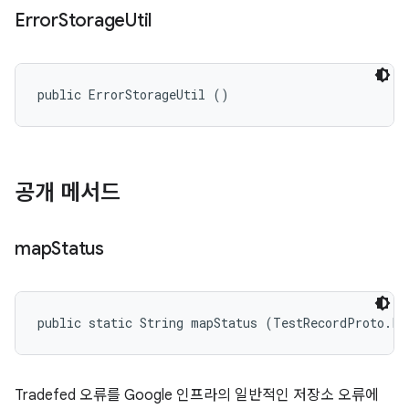
Error
Storage
Util
public ErrorStorageUtil ()
공개 메서드
map
Status
public static String mapStatus (TestRecordProto.Fa
Tradefed 오류를 Google 인프라의 일반적인 저장소 오류에