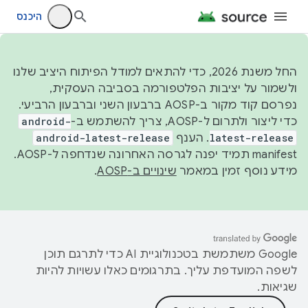
היכנס
החל משנת 2026, כדי להתאים למודל הפיתוח היציב שלנו
ולשמור על יציבות הפלטפורמה בסביבה העסקית,
נפרסם קוד מקור ב-AOSP ברבעון השני וברבעון הרביעי.
כדי ליצור ולתרום ל-AOSP, צריך להשתמש ב-
android-
latest-release
. הענף
android-latest-release
manifest תמיד יפנה לגרסה האחרונה שנדחפה ל-AOSP.
מידע נוסף זמין במאמר
שינויים ב-AOSP
.
‫Google משתמשת בטכנולוגיית AI כדי לתרגם תוכן
לשפה המועדפת עליך. בתרגומים כאלו עשויות להיות
שגיאות.