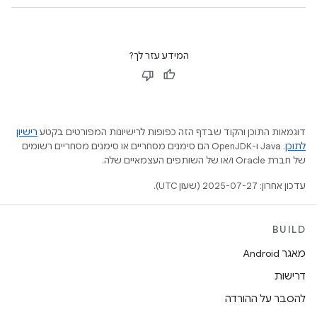
המידע עזר לך?
דוגמאות התוכן והקוד שבדף הזה כפופות לרישיונות המפורטים בקטע
רישיון
לתוכן
.‏ Java ו-OpenJDK הם סימנים מסחריים או סימנים מסחריים רשומים
של חברת Oracle ו/או של השותפים העצמאיים שלה.
עדכון אחרון: 2025-07-27 (שעון UTC).
BUILD
מאגר Android
דרישות
להסבר על ההורדה