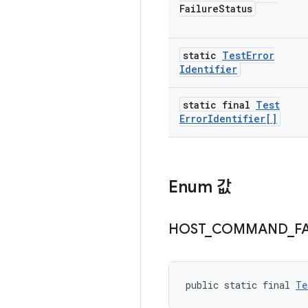
Failure
Status
static
Test
Error
Identifier
static final
Test
Error
Identifier[]
Enum 값
HOST
_
COMMAND
_
F
public static final 
Te