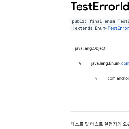
Test
Error
I
public final enum Test
extends Enum<
TestErro
java.lang.Object
↳
java.lang.Enum<
com.
↳
com.android
테스트 및 테스트 실행자의 오