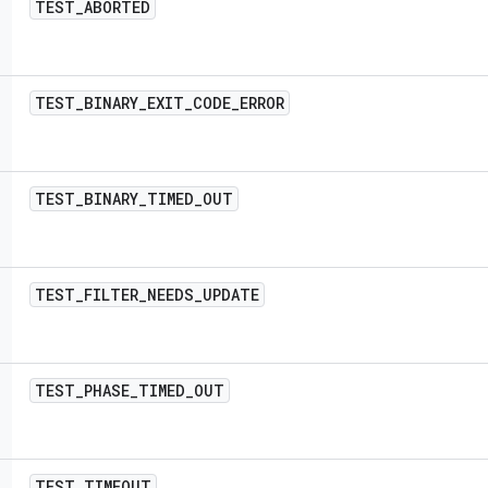
TEST
_
ABORTED
TEST
_
BINARY
_
EXIT
_
CODE
_
ERROR
TEST
_
BINARY
_
TIMED
_
OUT
TEST
_
FILTER
_
NEEDS
_
UPDATE
TEST
_
PHASE
_
TIMED
_
OUT
TEST
_
TIMEOUT