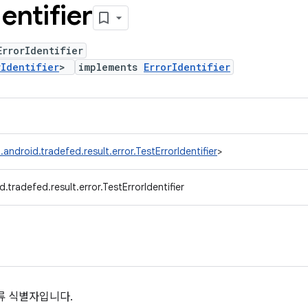
dentifier
ErrorIdentifier
rIdentifier
>
implements
ErrorIdentifier
android.tradefed.result.error.TestErrorIdentifier
>
.tradefed.result.error.TestErrorIdentifier
류 식별자입니다.