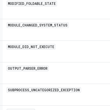
MODIFIED
_
FOLDABLE
_
STATE
MODULE
_
CHANGED
_
SYSTEM
_
STATUS
MODULE
_
DID
_
NOT
_
EXECUTE
OUTPUT
_
PARSER
_
ERROR
SUBPROCESS
_
UNCATEGORIZED
_
EXCEPTION