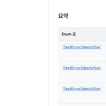
요약
Enum 값
Test
Error
Identifier
Test
Error
Identifier
Test
Error
Identifier