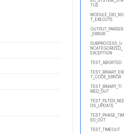
ED_SYSTEM_STA
TUS
MODULE_DID_NO
T_EXECUTE
OUTPUT_PARSER
_ERROR
SUBPROCESS_U
NCATEGORIZED_
EXCEPTION
TEST_ABORTED
TEST_BINARY_EXI
T_CODE_ERROR
TEST_BINARY_TI
MED_OUT
TEST_FILTER_NEE
DS_UPDATE
TEST_PHASE_TIM
ED_OUT
TEST_TIMEOUT