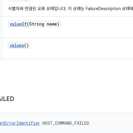
식별자와 연결된 오류 상태입니다. 이 상태는 FailureDescription 상
value
Of
(String name)
values
()
AILED
stErrorIdentifier
 HOST_COMMAND_FAILED