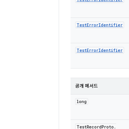
Test
Error
Identifier
Test
Error
Identifier
공개 메서드
long
Test
Record
Proto
.