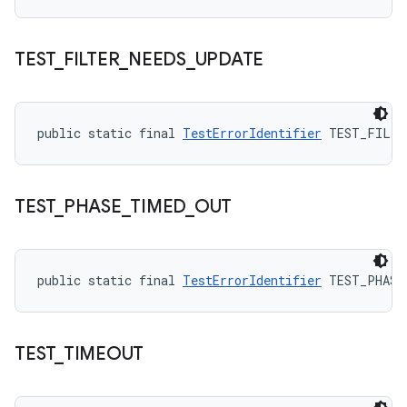
TEST
_
FILTER
_
NEEDS
_
UPDATE
public static final 
TestErrorIdentifier
 TEST_FILTE
TEST
_
PHASE
_
TIMED
_
OUT
public static final 
TestErrorIdentifier
 TEST_PHASE
TEST
_
TIMEOUT