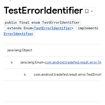
Test
Error
Identifier
public final enum TestErrorIdentifier
extends Enum<
TestErrorIdentifier
>
implements
ErrorIdentifier
java.lang.Object
↳
java.lang.Enum<
com.android.tradefed.result.error.TestE
↳
com.android.tradefed.result.error.TestErrorIde