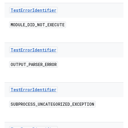
Test
Error
Identifier
MODULE
_
DID
_
NOT
_
EXECUTE
Test
Error
Identifier
OUTPUT
_
PARSER
_
ERROR
Test
Error
Identifier
SUBPROCESS
_
UNCATEGORIZED
_
EXCEPTION