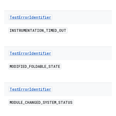
Test
Error
Identifier
INSTRUMENTATION
_
TIMED
_
OUT
Test
Error
Identifier
MODIFIED
_
FOLDABLE
_
STATE
Test
Error
Identifier
MODULE
_
CHANGED
_
SYSTEM
_
STATUS