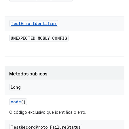
Test
Error
Identifier
UNEXPECTED
_
MOBLY
_
CONFIG
Métodos públicos
long
code
()
O código exclusivo que identifica o erro.
Test
Record
Proto
.
Failure
Status