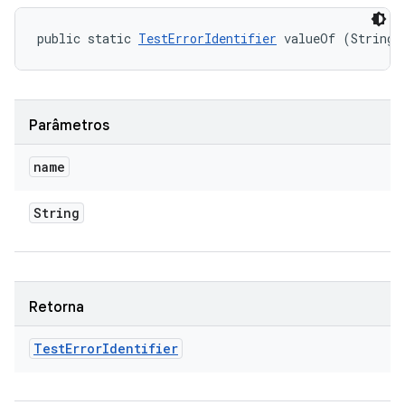
public static 
TestErrorIdentifier
 valueOf (String 
Parâmetros
name
String
Retorna
Test
Error
Identifier