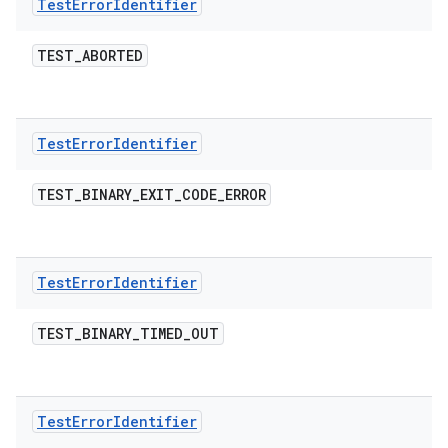
Test
Error
Identifier
TEST
_
ABORTED
Test
Error
Identifier
TEST
_
BINARY
_
EXIT
_
CODE
_
ERROR
Test
Error
Identifier
TEST
_
BINARY
_
TIMED
_
OUT
Test
Error
Identifier