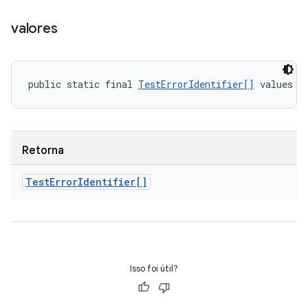
valores
public static final 
TestErrorIdentifier[]
 values (
Retorna
Test
Error
Identifier[]
Isso foi útil?