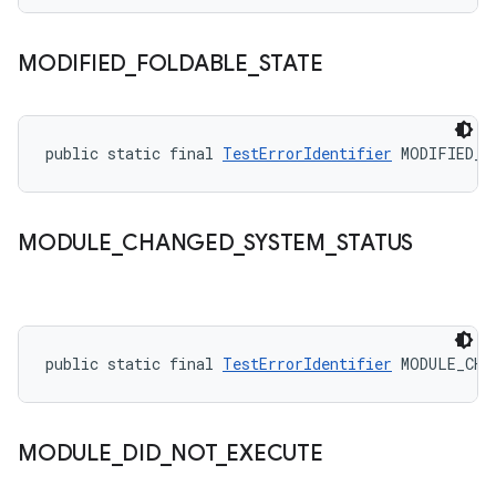
MODIFIED
_
FOLDABLE
_
STATE
public static final 
TestErrorIdentifier
 MODIFIED_F
MODULE
_
CHANGED
_
SYSTEM
_
STATUS
public static final 
TestErrorIdentifier
 MODULE_CHA
MODULE
_
DID
_
NOT
_
EXECUTE