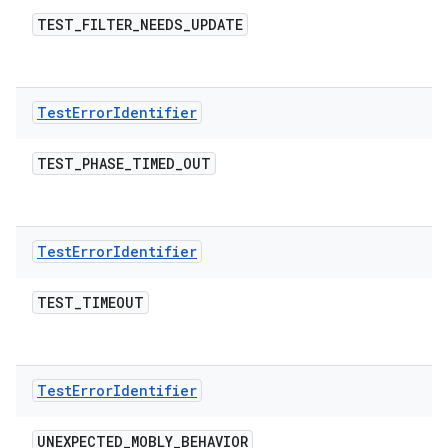
TEST
_
FILTER
_
NEEDS
_
UPDATE
Test
Error
Identifier
TEST
_
PHASE
_
TIMED
_
OUT
Test
Error
Identifier
TEST
_
TIMEOUT
Test
Error
Identifier
UNEXPECTED
_
MOBLY
_
BEHAVIOR