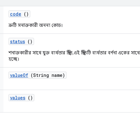
code
()
ত্রুটি সনাক্তকারী অনন্য কোড।
status
()
শনাক্তকারীর সাথে যুক্ত ব্যর্থতার স্থিতি, এই স্থিতিটি ব্যর্থতার বর্ণনা একের
হচ্ছে।
value
Of
(String name)
values
()