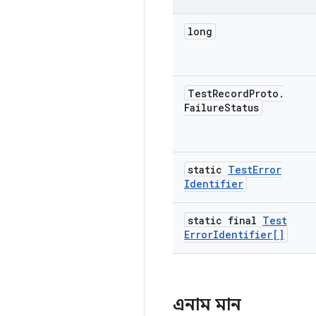
long
Test
Record
Proto
.
Failure
Status
static
Test
Error
Identifier
static final
Test
Error
Identifier[]
এনাম মান