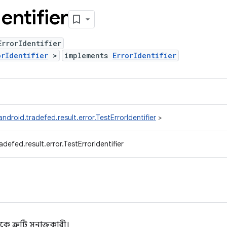
dentifier
ErrorIdentifier
orIdentifier
>
implements
ErrorIdentifier
ndroid.tradefed.result.error.TestErrorIdentifier
>
defed.result.error.TestErrorIdentifier
কে ত্রুটি সনাক্তকারী।