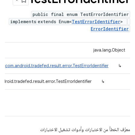
public final enum TestErrorIdentifier
implements
extends Enum<
TestErrorIdentifier
>
ErrorIdentifier
java.lang.Object
um<
com.android.tradefed.result.error.TestErrorIdentifier
↳
droid.tradefed.result.error.TestErrorIdentifier
↳
معرّف الخطأ من الاختبارات وأدوات تشغيل الاختبارات