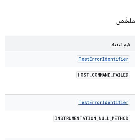
ملخّص
قيم التعداد
Test
Error
Identifier
HOST
_
COMMAND
_
FAILED
Test
Error
Identifier
INSTRUMENTATION
_
NULL
_
METHOD