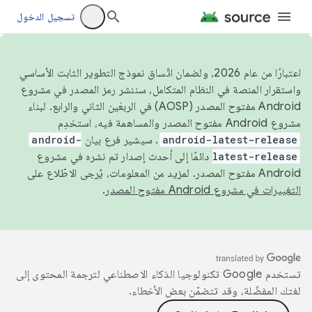
تسجيل الدخول
اعتبارًا من عام 2026، ولضمان اتّساق نموذج التطوير الثابت الأساسي
واستقرار المنصة في النظام المتكامل، سننشر رمز المصدر في مشروع
Android مفتوح المصدر (AOSP) في الربعَين الثاني والرابع. لبناء
مشروع Android مفتوح المصدر والمساهمة فيه، استخدِم
android-latest-release
. سيشير فرع بيان
android-
latest-release
دائمًا إلى أحدث إصدار تم نشره في مشروع
Android مفتوح المصدر. لمزيد من المعلومات، يُرجى الاطّلاع على
التغييرات في مشروع Android مفتوح المصدر
.
تستخدم Google تكنولوجيا الذكاء الاصطناعي لترجمة المحتوى إلى
لغتك المفضّلة، وقد تتضمّن بعض الأخطاء.