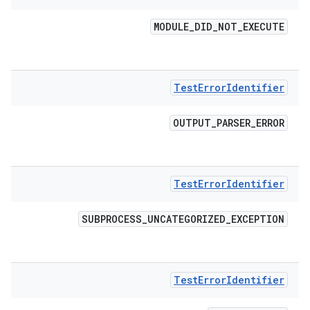
MODULE
_
DID
_
NOT
_
EXECUTE
Test
Error
Identifier
OUTPUT
_
PARSER
_
ERROR
Test
Error
Identifier
SUBPROCESS
_
UNCATEGORIZED
_
EXCEPTION
Test
Error
Identifier