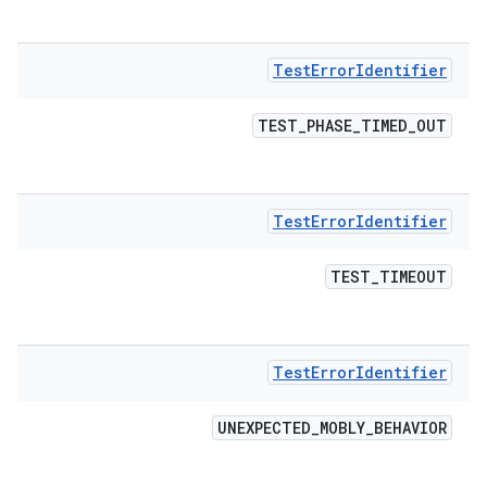
Test
Error
Identifier
TEST
_
PHASE
_
TIMED
_
OUT
Test
Error
Identifier
TEST
_
TIMEOUT
Test
Error
Identifier
UNEXPECTED
_
MOBLY
_
BEHAVIOR