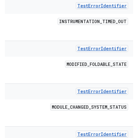
Test
Error
Identifier
INSTRUMENTATION
_
TIMED
_
OUT
Test
Error
Identifier
MODIFIED
_
FOLDABLE
_
STATE
Test
Error
Identifier
MODULE
_
CHANGED
_
SYSTEM
_
STATUS
Test
Error
Identifier