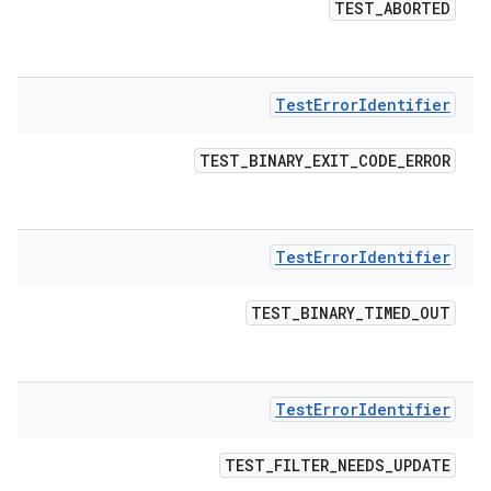
TEST
_
ABORTED
Test
Error
Identifier
TEST
_
BINARY
_
EXIT
_
CODE
_
ERROR
Test
Error
Identifier
TEST
_
BINARY
_
TIMED
_
OUT
Test
Error
Identifier
TEST
_
FILTER
_
NEEDS
_
UPDATE