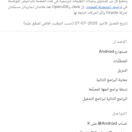
يخضع كل من المحتوى وعيّنات التعليمات البرمجية في هذه الصفحة للتراخيص الموضحّة
في
ترخيص استخدام المحتوى
. إنّ Java وOpenJDK هما علامتان تجاريتان مسجَّلتان
لشركة Oracle و/أو الشركات التابعة لها.
تاريخ التعديل الأخير: 2025-07-27 (حسب التوقيت العالمي المتفَّق عليه)
الإصدار
مستودع Android
المتطلّبات
التنزيل
معاينة البرامج الثنائية
نسخة برامج الجهة المصنِّعة
البرامج الثنائية لبرنامج التشغيل
التواصل
حساب ‎@Android على X