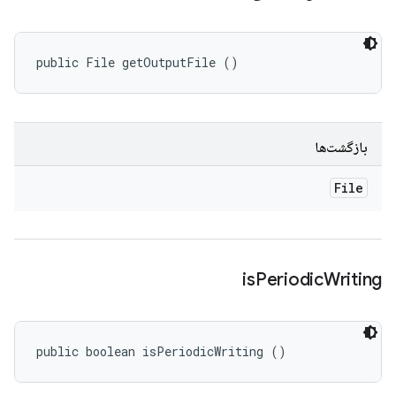
public File getOutputFile ()
بازگشت‌ها
File
is
Periodic
Writing
public boolean isPeriodicWriting ()