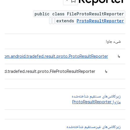
public class FileProtoResultReporter
extends
ProtoResultReporter
شیء جاوا
com.android.tradefed.result.proto.ProtoResultReporter
↳
oid.tradefed.result.proto.FileProtoResultReporter
↳
زیرکلاس‌های مستقیم شناخته‌شده
ماژولProtoResultReporter
زیرکلاس‌های غیرمستقیم شناخته‌شده