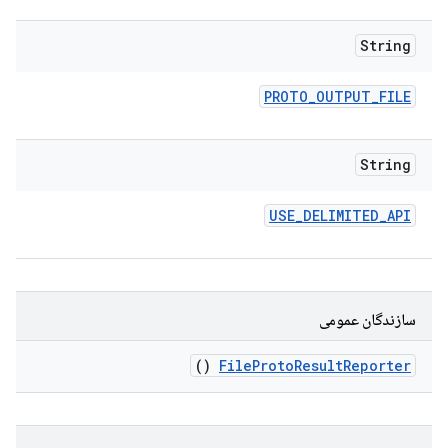
String
PROTO
_
OUTPUT
_
FILE
String
USE
_
DELIMITED
_
API
سازندگان عمومی
()
File
Proto
Result
Reporter