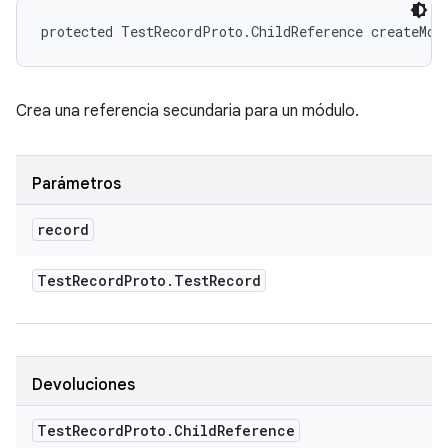
protected TestRecordProto.ChildReference createMod
Crea una referencia secundaria para un módulo.
Parámetros
record
Test
Record
Proto
.
Test
Record
Devoluciones
Test
Record
Proto
.
Child
Reference