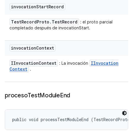
invocation
Start
Record
Test
Record
Proto
.
Test
Record
: el proto parcial
completado después de invocationStart.
invocation
Context
IInvocation
Context
IInvocation
: La invocación
Context
.
proceso
Test
Module
End
public void processTestModuleEnd (TestRecordProto.