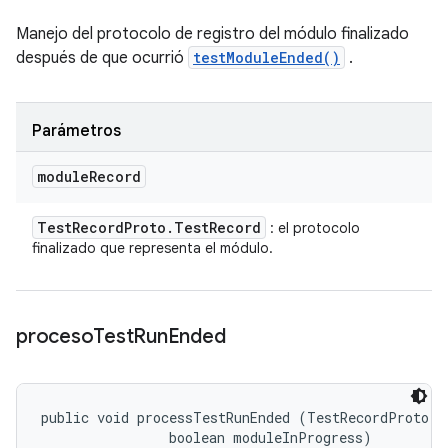
Manejo del protocolo de registro del módulo finalizado
después de que ocurrió
testModuleEnded()
.
Parámetros
module
Record
Test
Record
Proto
.
Test
Record
: el protocolo
finalizado que representa el módulo.
proceso
Test
Run
Ended
public void processTestRunEnded (TestRecordProto.Te
                boolean moduleInProgress)