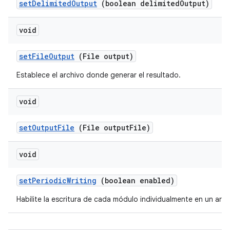
set
Delimited
Output
(boolean delimited
Output)
void
set
File
Output
(File output)
Establece el archivo donde generar el resultado.
void
set
Output
File
(File output
File)
void
set
Periodic
Writing
(boolean enabled)
Habilite la escritura de cada módulo individualmente en un arch