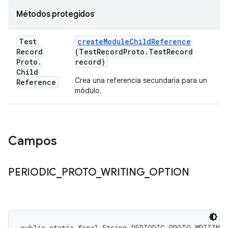
Métodos protegidos
Test
create
Module
Child
Reference
Record
(Test
Record
Proto
.
Test
Record
Proto
.
record)
Child
Crea una referencia secundaria para un
Reference
módulo.
Campos
PERIODIC
_
PROTO
_
WRITING
_
OPTION
public static final String PERIODIC_PROTO_WRITING