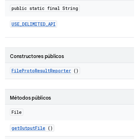
public static final String
USE
_
DELIMITED
_
API
Constructores públicos
File
Proto
Result
Reporter
()
Métodos públicos
File
get
Output
File
()