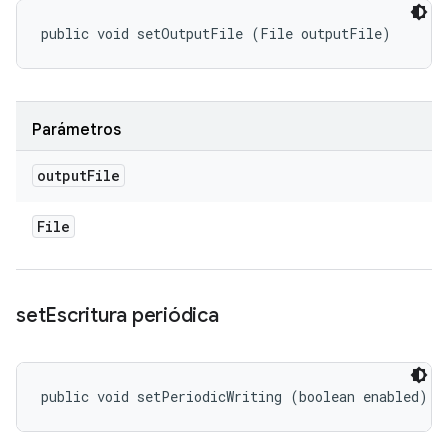
public void setOutputFile (File outputFile)
Parámetros
output
File
File
set
Escritura periódica
public void setPeriodicWriting (boolean enabled)