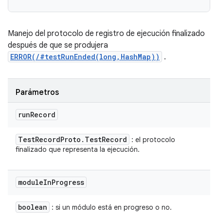
Manejo del protocolo de registro de ejecución finalizado
después de que se produjera
ERROR(/#testRunEnded(long,HashMap))
.
Parámetros
run
Record
Test
Record
Proto
.
Test
Record
: el protocolo
finalizado que representa la ejecución.
module
In
Progress
boolean
: si un módulo está en progreso o no.