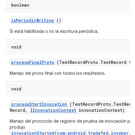
boolean
is
Periodic
Writing
()
Si está habilitada o no la escritura periódica.
void
process
Final
Proto
(Test
Record
Proto
.
Test
Record fi
Manejo del proto final con todos los resultados.
void
process
Start
Invocation
(Test
Record
Proto
.
Test
Reco
Record
,
IInvocation
Context
invocation
Context)
Manejo del protocolo de registro de prueba de invocación par
produjo
invocationStarted(com.android.tradefed.invoker.I