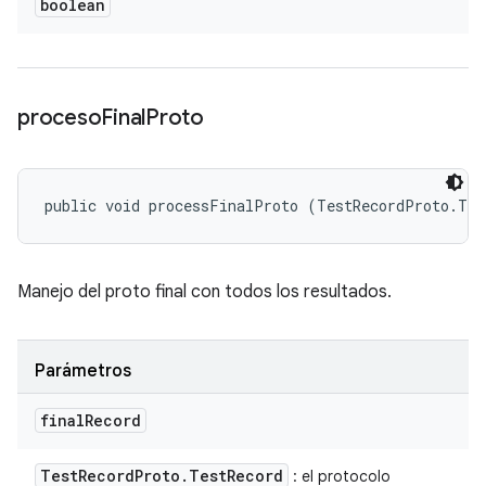
boolean
proceso
Final
Proto
public void processFinalProto (TestRecordProto.Tes
Manejo del proto final con todos los resultados.
Parámetros
final
Record
Test
Record
Proto
.
Test
Record
: el protocolo