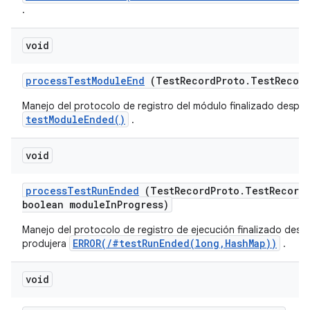
.
void
process
Test
Module
End
(Test
Record
Proto
.
Test
Recor
Manejo del protocolo de registro del módulo finalizado despué
testModuleEnded()
.
void
process
Test
Run
Ended
(Test
Record
Proto
.
Test
Record
boolean module
In
Progress)
Manejo del protocolo de registro de ejecución finalizado desp
ERROR(/#testRunEnded(long,HashMap))
produjera
.
void