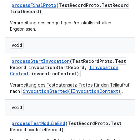
process
Final
Proto
(Test
Record
Proto
.
Test
Record
final
Record)
Verarbeitung des endgültigen Protokolls mit allen
Ergebnissen.
void
process
Start
Invocation
(Test
Record
Proto
.
Test
Record invocation
Start
Record
,
IInvocation
Context
invocation
Context)
Verarbeitung des Testdatensatz-Protos für den Teilaufruf
invocationStarted(IInvocationContext)
nach
.
void
process
Test
Module
End
(Test
Record
Proto
.
Test
Record module
Record)