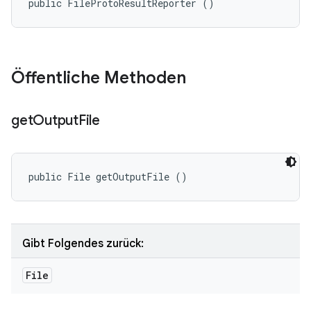
public FileProtoResultReporter ()
Öffentliche Methoden
get
Output
File
public File getOutputFile ()
Gibt Folgendes zurück:
File