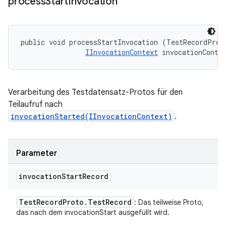
process
Start
Invocation
public void processStartInvocation (TestRecordProto
IInvocationContext
 invocationConte
Verarbeitung des Testdatensatz-Protos für den
Teilaufruf nach
invocationStarted(IInvocationContext)
.
Parameter
invocation
Start
Record
Test
Record
Proto
.
Test
Record
: Das teilweise Proto,
das nach dem invocationStart ausgefüllt wird.