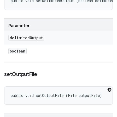
public void setDelimitedOutput (boolean delimitedO
Parameter
delimited
Output
boolean
set
Output
File
public void setOutputFile (File outputFile)