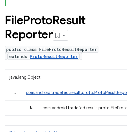
File
Proto
Result
Reporter
public class FileProtoResultReporter
extends
ProtoResultReporter
java.lang.Object
↳
com.android.tradefed.result.proto.ProtoResultReport
↳
com.android.tradefed.result.proto.FileProtoR