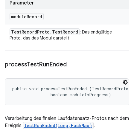
Parameter
module
Record
Test
Record
Proto
.
Test
Record
: Das endgültige
Proto, das das Modul darstellt.
process
Test
Run
Ended
public void processTestRunEnded (TestRecordProto.Te
                boolean moduleInProgress)
Verarbeitung des finalen Laufdatensatz-Protos nach dem
Ereignis
testRunEnded(long,HashMap)
.