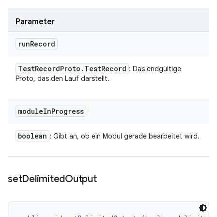
Parameter
run
Record
Test
Record
Proto
.
Test
Record
: Das endgültige
Proto, das den Lauf darstellt.
module
In
Progress
boolean
: Gibt an, ob ein Modul gerade bearbeitet wird.
set
Delimited
Output