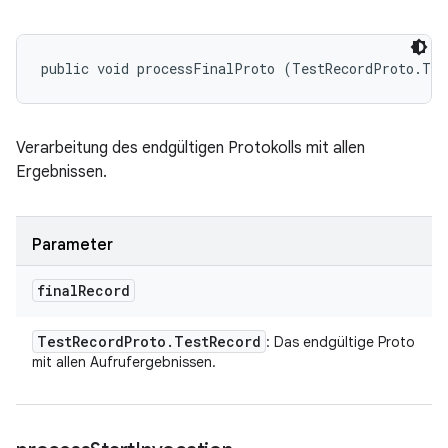
public void processFinalProto (TestRecordProto.Tes
Verarbeitung des endgültigen Protokolls mit allen
Ergebnissen.
Parameter
final
Record
Test
Record
Proto
.
Test
Record
: Das endgültige Proto
mit allen Aufrufergebnissen.