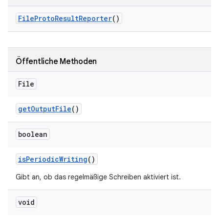
File
Proto
Result
Reporter
()
Öffentliche Methoden
File
get
Output
File
()
boolean
is
Periodic
Writing
()
Gibt an, ob das regelmäßige Schreiben aktiviert ist.
void