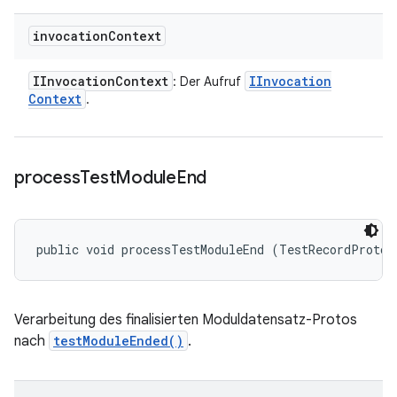
invocation
Context
IInvocation
Context
IInvocation
: Der Aufruf
Context
.
process
Test
Module
End
public void processTestModuleEnd (TestRecordProto.
Verarbeitung des finalisierten Moduldatensatz-Protos
nach
testModuleEnded()
.