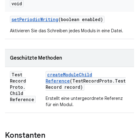
void
set
Periodic
Writing
(boolean enabled)
Aktivieren Sie das Schreiben jedes Moduls in eine Datei.
Geschützte Methoden
Test
create
Module
Child
Record
Reference
(Test
Record
Proto
.
Test
Proto
.
Record record)
Child
Erstellt eine untergeordnete Referenz
Reference
für ein Modul.
Konstanten