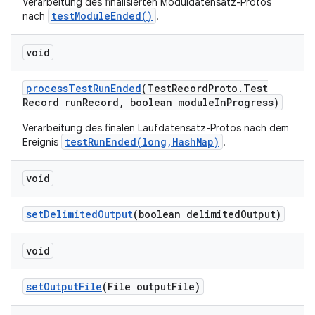
Verarbeitung des finalisierten Moduldatensatz-Protos
testModuleEnded()
nach
.
void
process
Test
Run
Ended
(Test
Record
Proto
.
Test
Record run
Record
,
boolean module
In
Progress)
Verarbeitung des finalen Laufdatensatz-Protos nach dem
testRunEnded(long,HashMap)
Ereignis
.
void
set
Delimited
Output
(boolean delimited
Output)
void
set
Output
File
(File output
File)