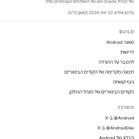
של חברת Oracle ו/או של השותפים העצמאיים שלה.
עדכון אחרון: 2026-06-22 (שעון UTC).
BUILD
מאגר Android
דרישות
להסבר על ההורדה
תצוגה מקדימה של הקודים הבינאריים
גיבוי קושחה
הקודים הבינאריים של מנהל ההתקן
המרכז
‫‎@Android ב-X
‫‎@AndroidDev ב-X
הבלוג של Android