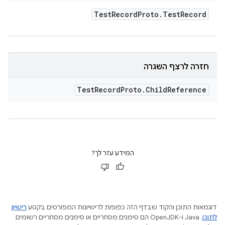
Test
Record
Proto
.
Test
Record
חזרה לרצף השגרה
Test
Record
Proto
.
Child
Reference
המידע עזר לך?
דוגמאות התוכן והקוד שבדף הזה כפופות לרישיונות המפורטים בקטע
רישיון
לתוכן
.‏ Java ו-OpenJDK הם סימנים מסחריים או סימנים מסחריים רשומים