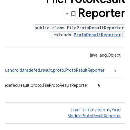
Reporter
public class FileProtoResultReporter
extends
ProtoResultReporter
java.lang.Object
om.android.tradefed.result.proto.ProtoResultReporter
↳
tradefed.result.proto.FileProtoResultReporter
↳
מחלקות משנה ישירות ידועות
ModuleProtoResultReporter