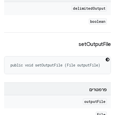
delimited
Output
boolean
set
Output
File
public void setOutputFile (File outputFile)
פרמטרים
output
File
File