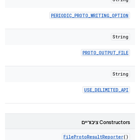
PERIODIC
_
PROTO
_
WRITING
_
OPTION
String
PROTO
_
OUTPUT
_
FILE
String
USE
_
DELIMITED
_
API
‫Constructors ציבוריים
File
Proto
Result
Reporter
()