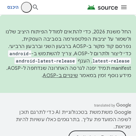
היכנס
החל משנת 2026, כדי להתאים למודל הפיתוח היציב שלנו
ולשמור על יציבות הפלטפורמה בסביבה העסקית,
נפרסם קוד מקור ב-AOSP ברבעון השני וברבעון הרביעי.
כדי ליצור ולתרום ל-AOSP, צריך להשתמש ב-
android-
latest-release
. הענף
android-latest-release
manifest תמיד יפנה לגרסה האחרונה שנדחפה ל-AOSP.
מידע נוסף זמין במאמר
שינויים ב-AOSP
.
‫Google משתמשת בטכנולוגיית AI כדי לתרגם תוכן
לשפה המועדפת עליך. בתרגומים כאלו עשויות להיות
שגיאות.