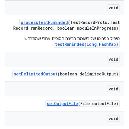
void
process
Test
Run
Ended
(Test
Record
Proto
.
Test
Record run
Record
,
boolean module
In
Progress)
טיפול בפרוטו של רשומת הריצה הסופית אחרי שהתרחש
testRunEnded(long,HashMap)
.
void
set
Delimited
Output
(boolean delimited
Output)
void
set
Output
File
(File output
File)
void