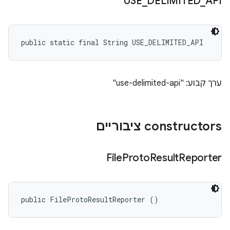
USE
_
DELIMITED
_
API
public static final String USE_DELIMITED_API
ערך קבוע: "use-delimited-api"
‫constructors ציבוריים
File
Proto
Result
Reporter
public FileProtoResultReporter ()