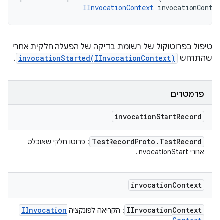
IInvocationContext
 invocationConte
טיפול בפרוטוקול של רשומת בדיקה של הפעלה חלקית אחרי
שהתרחש
invocationStarted(IInvocationContext)
.
פרמטרים
invocation
Start
Record
Test
Record
Proto
.
Test
Record
: פרוטו חלקי שאוכלס
אחרי invocationStart.
invocation
Context
IInvocation
IInvocation
Context
: הקריאה לפונקציה
Context