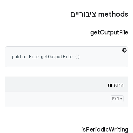
‫methods ציבוריים
get
Output
File
public File getOutputFile ()
החזרות
File
is
Periodic
Writing