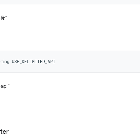
ile"
ring USE_DELIMITED_API
d-api"
ter