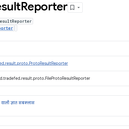
sult
Reporter
esultReporter
porter
ed.result.proto.ProtoResultReporter
.tradefed.result.proto.FileProtoResultReporter
 वाली ज्ञात सबक्लास