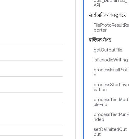
USE_DELIMITED_
API
सार्वजनिक कंस्ट्रक्टर
FileProtoResultRe
porter
पब्लिक मेथड
getOutputFile
isPeriodicWriting
processFinalProt
o
processStartInvo
cation
processTestMod
uleEnd
processTestRunE
nded
setDelimitedOut
put