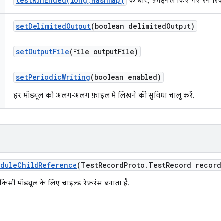
testRunEnded(long,HashMap)
के बाद, फ़ाइनल किए गए रन रिकॉर
set
Delimited
Output
(boolean delimited
Output)
set
Output
File
(File output
File)
set
Periodic
Writing
(boolean enabled)
हर मॉड्यूल को अलग-अलग फ़ाइल में लिखने की सुविधा चालू करें.
odule
Child
Reference
(Test
Record
Proto
.
Test
Record record
किसी मॉड्यूल के लिए चाइल्ड रेफ़रंस बनाता है.