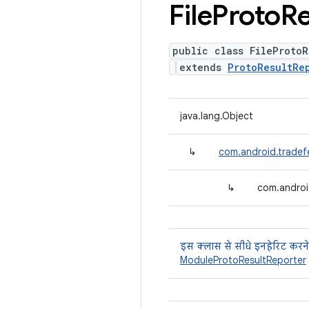
File
Proto
Re
public class FileProtoR
extends
ProtoResultRe
java.lang.Object
↳
com.android.tradef
↳
com.android
इस क्लास से सीधे इनहेरिट करने
ModuleProtoResultReporter