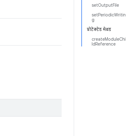
setOutputFile
setPeriodicWritin
g
प्रोटेक्टेड मेथड
createModuleChi
ldReference