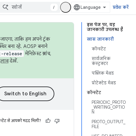
/
प्रवेश करें
इस पेज पर, यह
जानकारी उपलब्ध है
जाएगा, ताकि हम अपने ट्रंक
खास जानकारी
स्थिर बना रहे. AOSP बनाने
कॉन्स्टेंट
t-release
मेनिफ़ेस्ट ब्रांच,
सार्वजनिक
दलाव
देखें.
कंस्ट्रक्टर
पब्लिक मेथड
प्रोटेक्टेड मेथड
कॉन्स्टेंट
PERIODIC_PROTO
_WRITING_OPTIO
N
न्टेंट से आपको मदद मिली?
PROTO_OUTPUT_
FILE