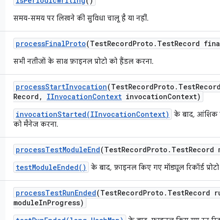
is
Periodic
Writing
()
समय-समय पर लिखने की सुविधा चालू है या नहीं.
process
Final
Proto
(Test
Record
Proto
.
Test
Record fina
सभी नतीजों के साथ फ़ाइनल प्रोटो को हैंडल करना.
process
Start
Invocation
(Test
Record
Proto
.
Test
Recor
Record
,
IInvocation
Context
invocation
Context)
invocationStarted(IInvocationContext)
के बाद, आंशिक इ
को मैनेज करना.
process
Test
Module
End
(Test
Record
Proto
.
Test
Record 
testModuleEnded()
के बाद, फ़ाइनल किए गए मॉड्यूल रिकॉर्ड प्रोट
process
Test
Run
Ended
(Test
Record
Proto
.
Test
Record r
module
In
Progress)