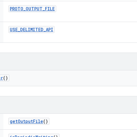
PROTO
_
OUTPUT
_
FILE
USE
_
DELIMITED
_
API
er
()
get
Output
File
()