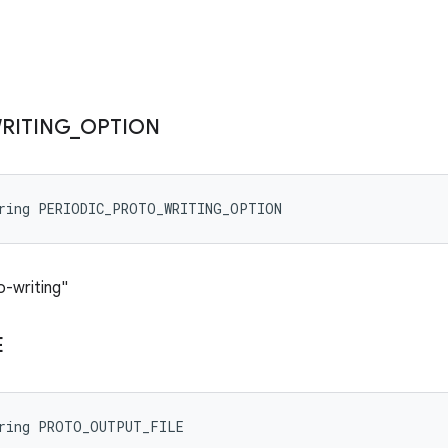
RITING
_
OPTION
tring PERIODIC_PROTO_WRITING_OPTION
to-writing"
E
tring PROTO_OUTPUT_FILE