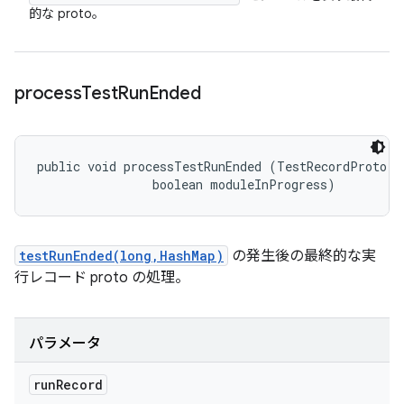
的な proto。
process
Test
Run
Ended
public void processTestRunEnded (TestRecordProto.Te
                boolean moduleInProgress)
testRunEnded(long,HashMap)
の発生後の最終的な実
行レコード proto の処理。
パラメータ
run
Record