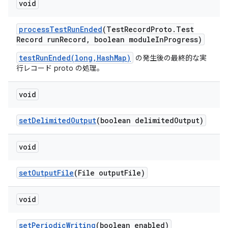
void
process
Test
Run
Ended
(Test
Record
Proto
.
Test
Record run
Record
,
boolean module
In
Progress)
testRunEnded(long,HashMap)
の発生後の最終的な実
行レコード proto の処理。
void
set
Delimited
Output
(boolean delimited
Output)
void
set
Output
File
(File output
File)
void
set
Periodic
Writing
(boolean enabled)