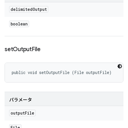
delimited
Output
boolean
set
Output
File
public void setOutputFile (File outputFile)
パラメータ
output
File
File