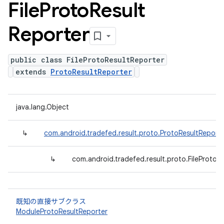
File
Proto
Result
Reporter
public class FileProtoResultReporter
extends
ProtoResultReporter
java.lang.Object
↳
com.android.tradefed.result.proto.ProtoResultReport
↳
com.android.tradefed.result.proto.FileProtoR
既知の直接サブクラス
ModuleProtoResultReporter