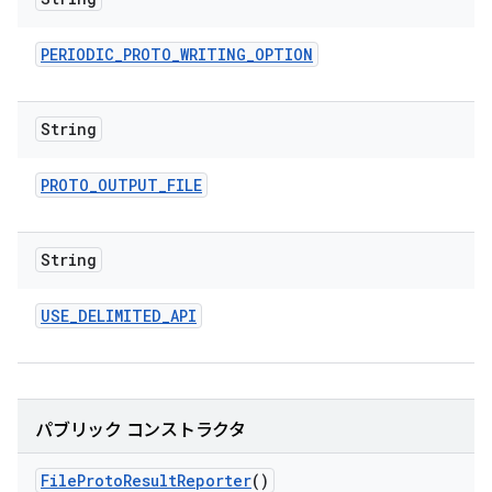
PERIODIC
_
PROTO
_
WRITING
_
OPTION
String
PROTO
_
OUTPUT
_
FILE
String
USE
_
DELIMITED
_
API
パブリック コンストラクタ
File
Proto
Result
Reporter
()