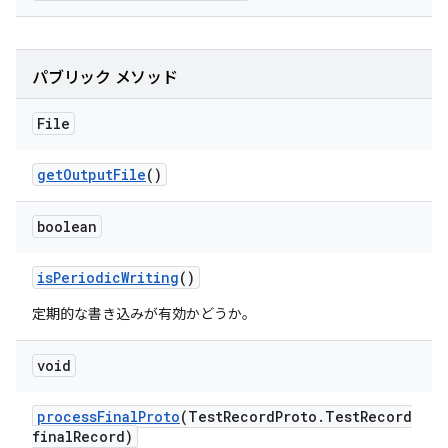
パブリック メソッド
File
get
Output
File
()
boolean
is
Periodic
Writing
()
定期的な書き込みが有効かどうか。
void
process
Final
Proto
(Test
Record
Proto
.
Test
Record
final
Record)