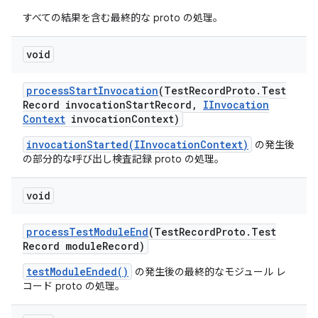
すべての結果を含む最終的な proto の処理。
void
process
Start
Invocation
(Test
Record
Proto
.
Test
Record invocation
Start
Record
,
IInvocation
Context
invocation
Context)
invocationStarted(IInvocationContext)
の発生後
の部分的な呼び出し検査記録 proto の処理。
void
process
Test
Module
End
(Test
Record
Proto
.
Test
Record module
Record)
testModuleEnded()
の発生後の最終的なモジュール レ
コード proto の処理。