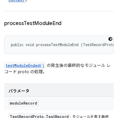
。
process
Test
Module
End
public void processTestModuleEnd (TestRecordProto.
testModuleEnded()
の発生後の最終的なモジュール レ
コード proto の処理。
パラメータ
module
Record
Test
Record
Proto
.
Test
Record
: モジュールを表す最終