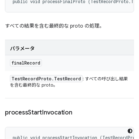
public void processFinalProto (TestRecordProto.Tes
すべての結果を含む最終的な proto の処理。
パラメータ
final
Record
Test
Record
Proto
.
Test
Record
: すべての呼び出し結果
を含む最終的な proto。
process
Start
Invocation
public void processStartInvocation (TestRecordProto