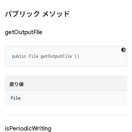
パブリック メソッド
get
Output
File
public File getOutputFile ()
戻り値
File
is
Periodic
Writing