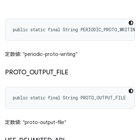
public static final String PERIODIC_PROTO_WRITING
定数値: "periodic-proto-writing"
PROTO
_
OUTPUT
_
FILE
public static final String PROTO_OUTPUT_FILE
定数値: "proto-output-file"