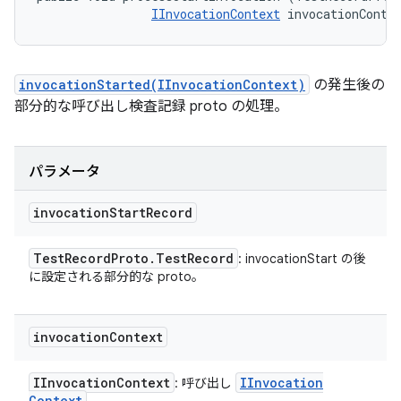
IInvocationContext
 invocationConte
invocationStarted(IInvocationContext)
の発生後の
部分的な呼び出し検査記録 proto の処理。
パラメータ
invocation
Start
Record
Test
Record
Proto
.
Test
Record
: invocationStart の後
に設定される部分的な proto。
invocation
Context
IInvocation
Context
IInvocation
: 呼び出し
Context