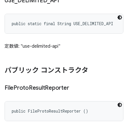
USE
_
DELIMITED
_
API
public static final String USE_DELIMITED_API
定数値: "use-delimited-api"
パブリック コンストラクタ
File
Proto
Result
Reporter
public FileProtoResultReporter ()