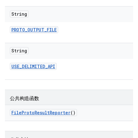
String
PROTO
_
OUTPUT
_
FILE
String
USE
_
DELIMITED
_
API
公共构造函数
File
Proto
Result
Reporter
()