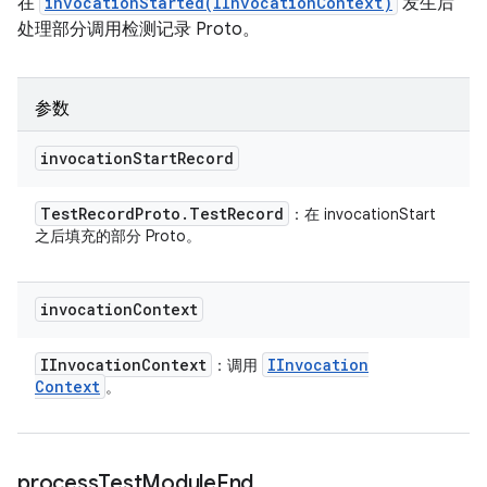
在
invocationStarted(IInvocationContext)
发生后
处理部分调用检测记录 Proto。
参数
invocation
Start
Record
Test
Record
Proto
.
Test
Record
：在 invocationStart
之后填充的部分 Proto。
invocation
Context
IInvocation
Context
IInvocation
：调用
Context
。
process
Test
Module
End