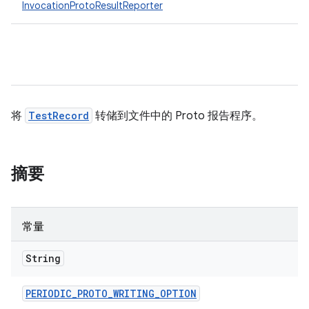
InvocationProtoResultReporter
将
TestRecord
转储到文件中的 Proto 报告程序。
摘要
常量
String
PERIODIC
_
PROTO
_
WRITING
_
OPTION