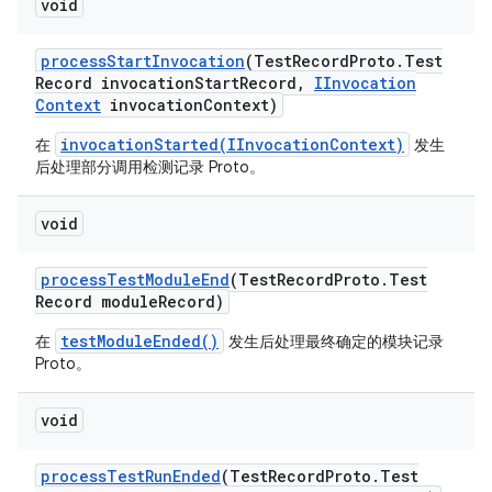
void
process
Start
Invocation
(Test
Record
Proto
.
Test
Record invocation
Start
Record
,
IInvocation
Context
invocation
Context)
invocationStarted(IInvocationContext)
在
发生
后处理部分调用检测记录 Proto。
void
process
Test
Module
End
(Test
Record
Proto
.
Test
Record module
Record)
testModuleEnded()
在
发生后处理最终确定的模块记录
Proto。
void
process
Test
Run
Ended
(Test
Record
Proto
.
Test