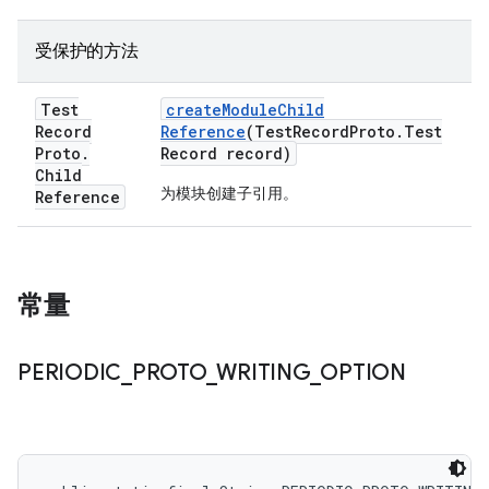
受保护的方法
Test
create
Module
Child
Record
Reference
(Test
Record
Proto
.
Test
Proto
.
Record record)
Child
为模块创建子引用。
Reference
常量
PERIODIC
_
PROTO
_
WRITING
_
OPTION