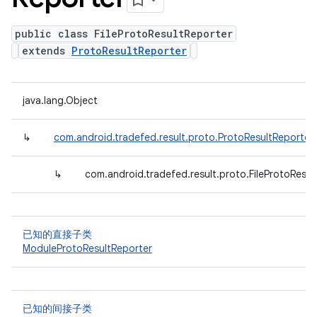
public class FileProtoResultReporter
extends
ProtoResultReporter
java.lang.Object
↳
com.android.tradefed.result.proto.ProtoResultReporter
↳
com.android.tradefed.result.proto.FileProtoResul
已知的直接子类
ModuleProtoResultReporter
已知的间接子类