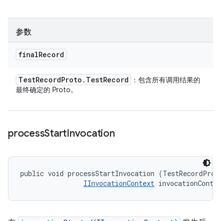
参数
final
Record
Test
Record
Proto
.
Test
Record
：包含所有调用结果的
最终确定的 Proto。
process
Start
Invocation
public void processStartInvocation (TestRecordProto
IInvocationContext
 invocationConte