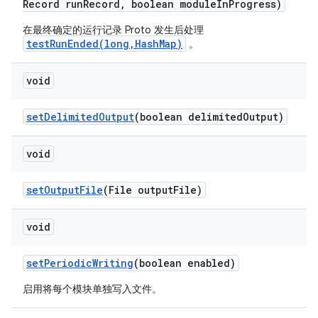
Record run
Record
,
boolean module
In
Progress)
在最终确定的运行记录 Proto 发生后处理
testRunEnded(long,HashMap)
。
void
set
Delimited
Output
(boolean delimited
Output)
void
set
Output
File
(File output
File)
void
set
Periodic
Writing
(boolean enabled)
启用将每个模块单独写入文件。