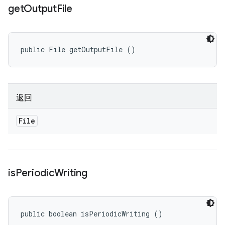
get
Output
File
public File getOutputFile ()
返回
File
is
Periodic
Writing
public boolean isPeriodicWriting ()