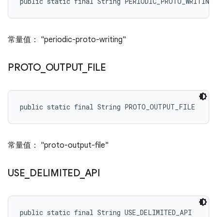
public static final String PERIODIC_PROTO_WRITING
常量值： "periodic-proto-writing"
PROTO
_
OUTPUT
_
FILE
public static final String PROTO_OUTPUT_FILE
常量值： "proto-output-file"
USE
_
DELIMITED
_
API
public static final String USE_DELIMITED_API