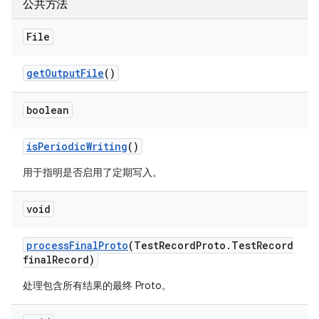
公共方法
File
get
Output
File
()
boolean
is
Periodic
Writing
()
用于指明是否启用了定期写入。
void
process
Final
Proto
(Test
Record
Proto
.
Test
Record
final
Record)
处理包含所有结果的最终 Proto。