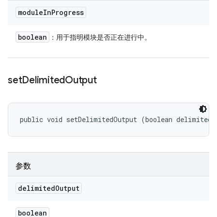
module
In
Progress
boolean
：用于指明模块是否正在进行中。
set
Delimited
Output
public void setDelimitedOutput (boolean delimitedO
参数
delimited
Output
boolean