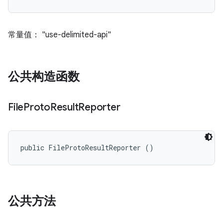
常量值： "use-delimited-api"
公共构造函数
File
Proto
Result
Reporter
public FileProtoResultReporter ()
公共方法