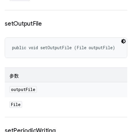
set
Output
File
public void setOutputFile (File outputFile)
参数
output
File
File
set
Periodic
Writing