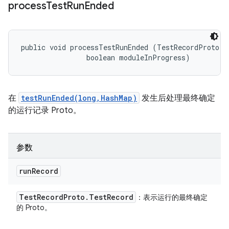
process
Test
Run
Ended
public void processTestRunEnded (TestRecordProto.Te
                boolean moduleInProgress)
在
testRunEnded(long,HashMap)
发生后处理最终确定
的运行记录 Proto。
参数
run
Record
Test
Record
Proto
.
Test
Record
：表示运行的最终确定
的 Proto。