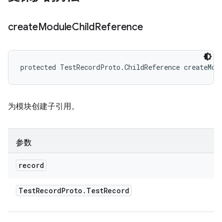
create
Module
Child
Reference
protected TestRecordProto.ChildReference createMod
为模块创建子引用。
参数
record
Test
Record
Proto
.
Test
Record