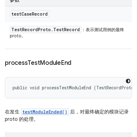
参数
test
Case
Record
Test
Record
Proto
.
Test
Record
：表示测试用例的最终
proto。
process
Test
Module
End
public void processTestModuleEnd (TestRecordProto.
在发生
testModuleEnded()
后，对最终确定的模块记录
proto 的处理。