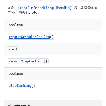
testRunEnded(long,HashMap)
在发生
后，处理最终确
定的运行记录 proto。
boolean
report
Granular
Results
()
void
report
Stop
Caching
()
boolean
stop
Caching
()