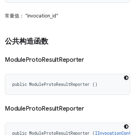
常量值： "invocation_id"
公共构造函数
Module
Proto
Result
Reporter
public ModuleProtoResultReporter ()
Module
Proto
Result
Reporter
public ModuleProtoResultReporter (
IInvocationConte