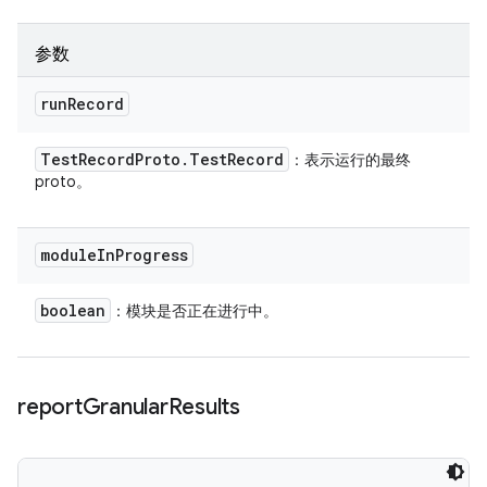
参数
run
Record
Test
Record
Proto
.
Test
Record
：表示运行的最终
proto。
module
In
Progress
boolean
：模块是否正在进行中。
report
Granular
Results