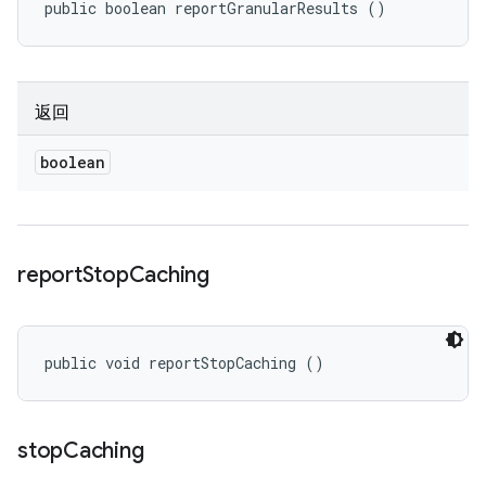
public boolean reportGranularResults ()
返回
boolean
report
Stop
Caching
public void reportStopCaching ()
stop
Caching