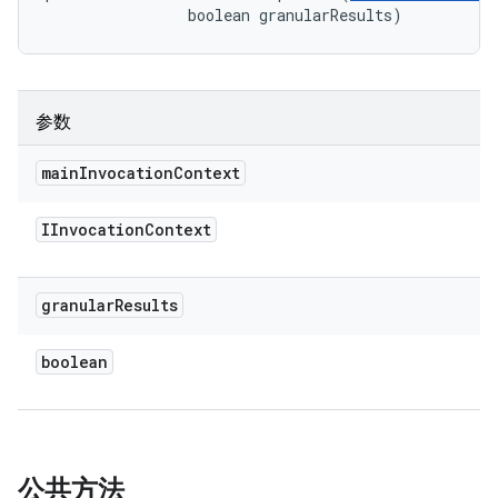
                boolean granularResults)
参数
main
Invocation
Context
IInvocation
Context
granular
Results
boolean
公共方法