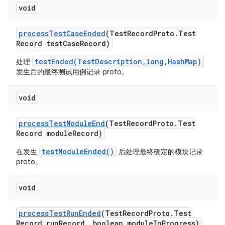
void
process
Test
Case
Ended
(Test
Record
Proto
.
Test
Record test
Case
Record)
testEnded(TestDescription,long,HashMap)
处理
发生后的最终测试用例记录 proto。
void
process
Test
Module
End
(Test
Record
Proto
.
Test
Record module
Record)
testModuleEnded()
在发生
后处理最终确定的模块记录
proto。
void
process
Test
Run
Ended
(Test
Record
Proto
.
Test
Record run
Record
,
boolean module
In
Progress)