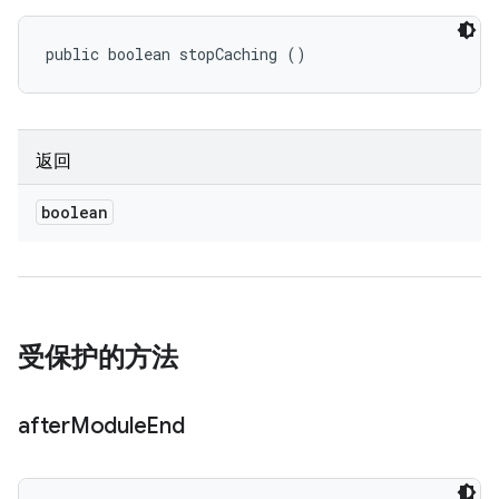
public boolean stopCaching ()
返回
boolean
受保护的方法
after
Module
End