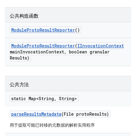
公共构造函数
Module
Proto
Result
Reporter
()
Module
Proto
Result
Reporter
(
IInvocation
Context
main
Invocation
Context
,
boolean granular
Results)
公共方法
static Map<String
,
String>
parse
Results
Metadata
(File proto
Results)
用于提取可能已转移的元数据的解析实用程序