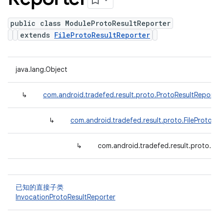
public class ModuleProtoResultReporter
extends
FileProtoResultReporter
java.lang.Object
↳
com.android.tradefed.result.proto.ProtoResultReport
↳
com.android.tradefed.result.proto.FileProtoR
↳
com.android.tradefed.result.proto.M
已知的直接子类
InvocationProtoResultReporter