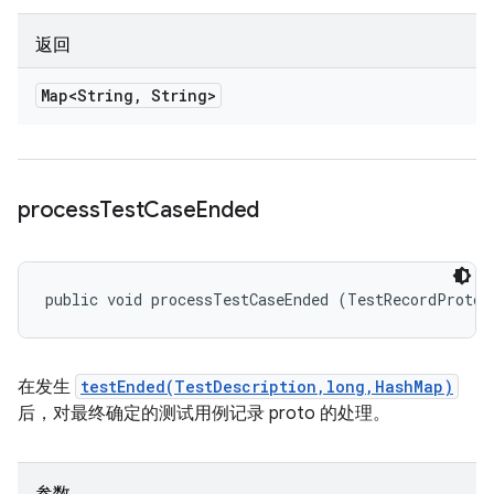
返回
Map<String
,
String>
process
Test
Case
Ended
public void processTestCaseEnded (TestRecordProto.
在发生
testEnded(TestDescription,long,HashMap)
后，对最终确定的测试用例记录 proto 的处理。