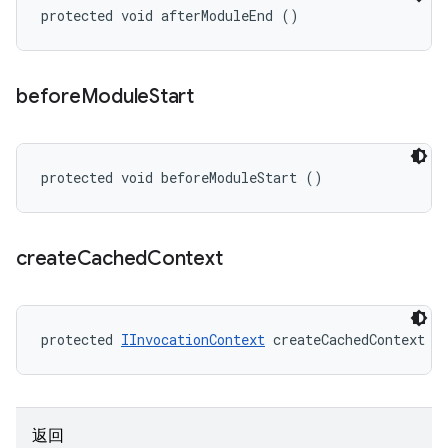
protected void afterModuleEnd ()
before
Module
Start
protected void beforeModuleStart ()
create
Cached
Context
protected 
IInvocationContext
 createCachedContext (
返回