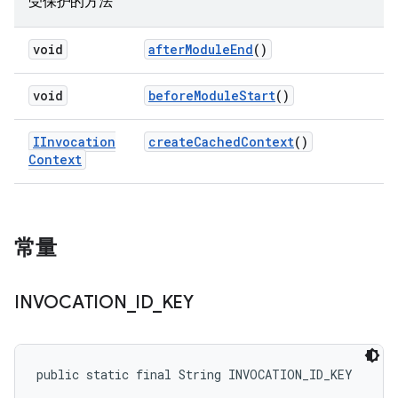
受保护的方法
void
after
Module
End
()
void
before
Module
Start
()
IInvocation
create
Cached
Context
()
Context
常量
INVOCATION
_
ID
_
KEY
public static final String INVOCATION_ID_KEY