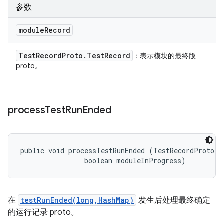
参数
module
Record
Test
Record
Proto
.
Test
Record
：表示模块的最终版
proto。
process
Test
Run
Ended
public void processTestRunEnded (TestRecordProto.Te
                boolean moduleInProgress)
在
testRunEnded(long,HashMap)
发生后处理最终确定
的运行记录 proto。