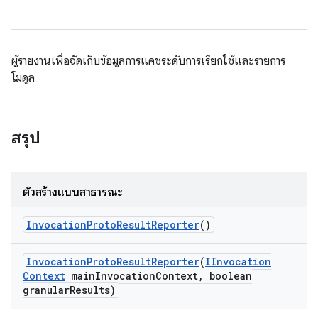
ผู้รายงานเพื่อจัดเก็บข้อมูลการแคชระดับการเรียกใช้และรายการ
โมดูล
สรุป
ตัวสร้างแบบสาธารณะ
Invocation
Proto
Result
Reporter
()
Invocation
Proto
Result
Reporter
(
IInvocation
Context
main
Invocation
Context
,
boolean
granular
Results)