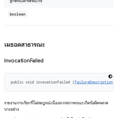
granular
Results
boolean
เมธอดสาธารณะ
invocation
Failed
public void invocationFailed (
FailureDescription
 f
รายงานการเรียกที่ไม่สมบูรณ์เนื่องจากสภาพขณะเกิดข้อผิดพลาด
บางอย่าง