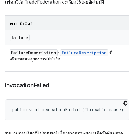
เฟรมเวิร์ก TradeFederation จะเรียกใช้โดยอัตโนมัติ
พารามิเตอร์
failure
Failure
Description
Failure
Description
:
ที่
อธิบายสาเหตุของการไม่สําเร็จ
invocation
Failed
public void invocationFailed (Throwable cause)
รายงานการเรียกที่ไม่สมบูรณ์เนื่องจากสภาพขณะเกิดข้อผิดพลาด