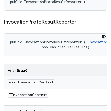
public InvocationProtoResultReporter ()
Invocation
Proto
Result
Reporter
public InvocationProtoResultReporter (
IInvocationC
                boolean granularResults)
พารามิเตอร์
main
Invocation
Context
IInvocation
Context