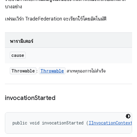
บางอย่าง
เฟรมเวิร์ก TradeFederation จะเรียกใช้โดยอัตโนมัติ
พารามิเตอร์
cause
Throwable
Throwable
:
สาเหตุของการไม่สําเร็จ
invocation
Started
public void invocationStarted (
IInvocationContext
 