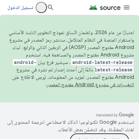
تسجيل الدخول
اعتبارًا من عام 2026، ولضمان اتّساق نموذج التطوير الثابت الأساسي
واستقرار المنصة في النظام المتكامل، سننشر رمز المصدر في مشروع
Android مفتوح المصدر (AOSP) في الربعَين الثاني والرابع. لبناء
مشروع Android مفتوح المصدر والمساهمة فيه، استخدِم
android-latest-release
. سيشير فرع بيان
android-
latest-release
دائمًا إلى أحدث إصدار تم نشره في مشروع
Android مفتوح المصدر. لمزيد من المعلومات، يُرجى الاطّلاع على
التغييرات في مشروع Android مفتوح المصدر
.
تستخدم Google تكنولوجيا الذكاء الاصطناعي لترجمة المحتوى إلى
لغتك المفضّلة، وقد تتضمّن بعض الأخطاء.