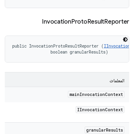
Invocation
Proto
Result
Reporter
public InvocationProtoResultReporter (
IInvocationC
                boolean granularResults)
المعلمات
main
Invocation
Context
IInvocation
Context
granular
Results