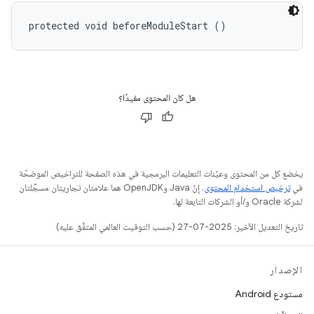
protected void beforeModuleStart ()
هل كان المحتوى مفيدًا؟
يخضع كل من المحتوى وعيّنات التعليمات البرمجية في هذه الصفحة للتراخيص الموضحّة
في
ترخيص استخدام المحتوى
. إنّ Java وOpenJDK هما علامتان تجاريتان مسجَّلتان
لشركة Oracle و/أو الشركات التابعة لها.
تاريخ التعديل الأخير: 2025-07-27 (حسب التوقيت العالمي المتفَّق عليه)
الإصدار
مستودع Android