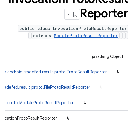
Reporter
public class InvocationProtoResultReporter
extends
ModuleProtoResultReporter
java.lang.Object
om.android.tradefed.result.proto.ProtoResultReporter
↳
tradefed.result.proto.FileProtoResultReporter
↳
sult.proto.ModuleProtoResultReporter
↳
nvocationProtoResultReporter
↳