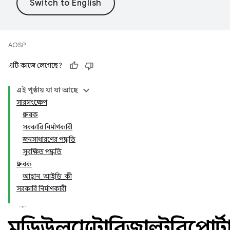
AOSP
এটি কাজে লেগেছে?
এই পৃষ্ঠায় যা যা আছে
সারসংক্ষেপ
ধ্রুবক
সরকারি নির্মাণকারী
জনসাধারণের পদ্ধতি
সুরক্ষিত পদ্ধতি
ধ্রুবক
আহ্বান_আইডি_কী
সরকারি নির্মাণকারী
মডিউলপ্রোটোরিজাল্টরিপোর্ট