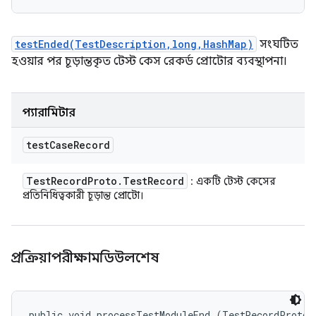
testEnded(TestDescription,long,HashMap)
সংঘটিত
হওয়ার পর চূড়ান্তকৃত টেস্ট কেস রেকর্ড প্রোটোর ব্যবস্থাপনা।
প্যারামিটার
test
Case
Record
Test
Record
Proto
.
Test
Record
: একটি টেস্ট কেসের
প্রতিনিধিত্বকারী চূড়ান্ত প্রোটো।
প্রক্রিয়াপরীক্ষামডিউলশেষ
public void processTestModuleEnd (TestRecordProto.