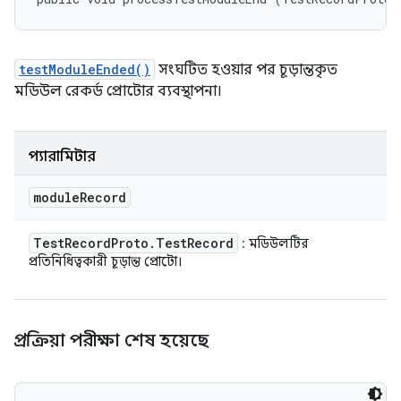
testModuleEnded()
সংঘটিত হওয়ার পর চূড়ান্তকৃত
মডিউল রেকর্ড প্রোটোর ব্যবস্থাপনা।
প্যারামিটার
module
Record
Test
Record
Proto
.
Test
Record
: মডিউলটির
প্রতিনিধিত্বকারী চূড়ান্ত প্রোটো।
প্রক্রিয়া পরীক্ষা শেষ হয়েছে