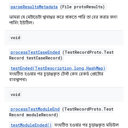
parse
Results
Metadata
(File proto
Results)
আমরা যে মেটাডেটা স্থানান্তর করে থাকতে পারি তা বের করার জন্য
পার্সিং ইউটিল।
void
process
Test
Case
Ended
(Test
Record
Proto
.
Test
Record test
Case
Record)
testEnded(TestDescription,long,HashMap)
সংঘটিত হওয়ার পর চূড়ান্তকৃত টেস্ট কেস রেকর্ড প্রোটোর
ব্যবস্থাপনা।
void
process
Test
Module
End
(Test
Record
Proto
.
Test
Record module
Record)
testModuleEnded()
সংঘটিত হওয়ার পর চূড়ান্তকৃত মডিউল