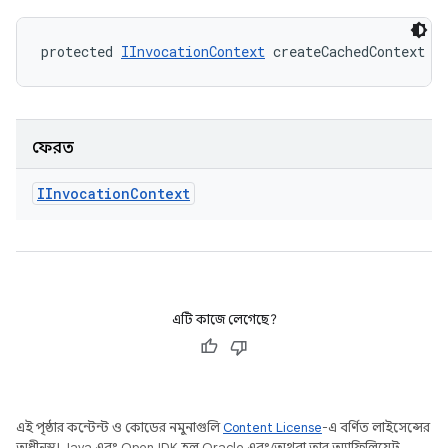
protected 
IInvocationContext
 createCachedContext (
ফেরত
IInvocation
Context
এটি কাজে লেগেছে?
এই পৃষ্ঠার কন্টেন্ট ও কোডের নমুনাগুলি
Content License
-এ বর্ণিত লাইসেন্সের
অধীনস্থ। Java এবং OpenJDK হল Oracle এবং/অথবা তার অ্যাফিলিয়েট