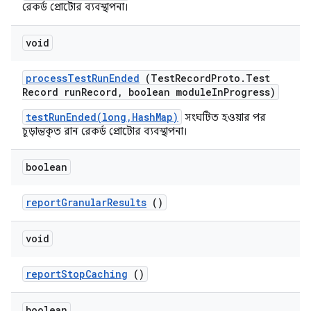
রেকর্ড প্রোটোর ব্যবস্থাপনা।
void
process
Test
Run
Ended
(Test
Record
Proto
.
Test
Record run
Record
,
boolean module
In
Progress)
testRunEnded(long,HashMap)
সংঘটিত হওয়ার পর
চূড়ান্তকৃত রান রেকর্ড প্রোটোর ব্যবস্থাপনা।
boolean
report
Granular
Results
()
void
report
Stop
Caching
()
boolean