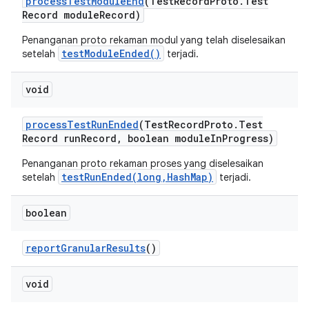
process
Test
Module
End
(Test
Record
Proto
.
Test
Record module
Record)
Penanganan proto rekaman modul yang telah diselesaikan
testModuleEnded()
setelah
terjadi.
void
process
Test
Run
Ended
(Test
Record
Proto
.
Test
Record run
Record
,
boolean module
In
Progress)
Penanganan proto rekaman proses yang diselesaikan
testRunEnded(long,HashMap)
setelah
terjadi.
boolean
report
Granular
Results
()
void