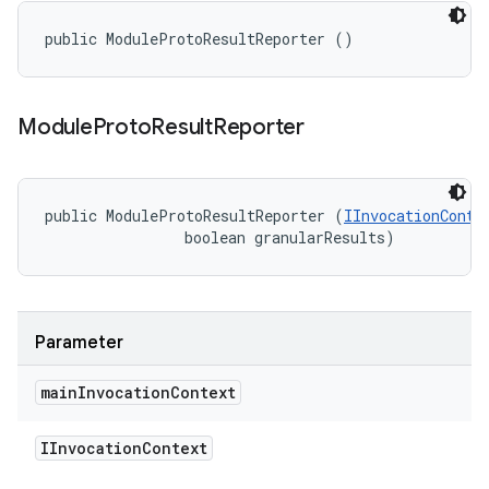
public ModuleProtoResultReporter ()
Module
Proto
Result
Reporter
public ModuleProtoResultReporter (
IInvocationConte
                boolean granularResults)
Parameter
main
Invocation
Context
IInvocation
Context