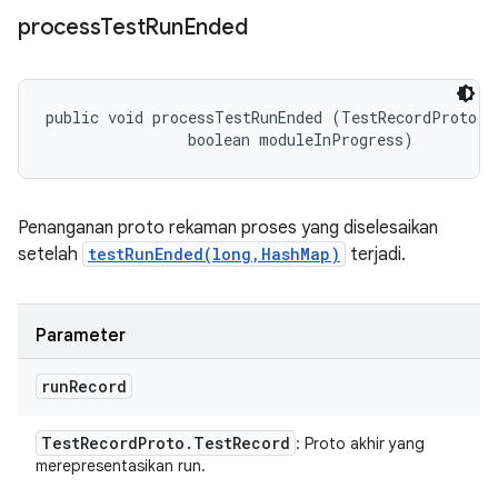
process
Test
Run
Ended
public void processTestRunEnded (TestRecordProto.Te
                boolean moduleInProgress)
Penanganan proto rekaman proses yang diselesaikan
setelah
testRunEnded(long,HashMap)
terjadi.
Parameter
run
Record
Test
Record
Proto
.
Test
Record
: Proto akhir yang
merepresentasikan run.