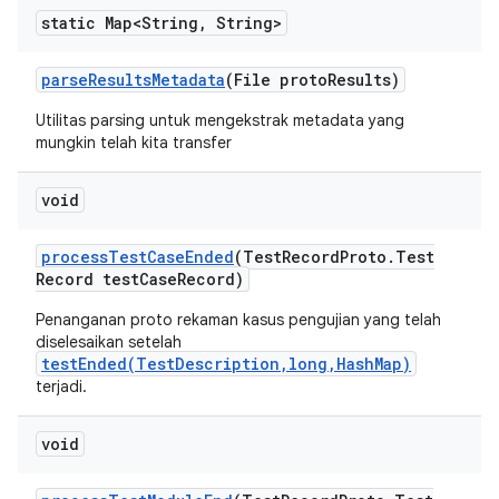
static Map<String
,
String>
parse
Results
Metadata
(File proto
Results)
Utilitas parsing untuk mengekstrak metadata yang
mungkin telah kita transfer
void
process
Test
Case
Ended
(Test
Record
Proto
.
Test
Record test
Case
Record)
Penanganan proto rekaman kasus pengujian yang telah
diselesaikan setelah
testEnded(TestDescription,long,HashMap)
terjadi.
void