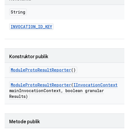
String
INVOCATION
_
ID
_
KEY
Konstruktor publik
Module
Proto
Result
Reporter
()
Module
Proto
Result
Reporter
(
IInvocation
Context
main
Invocation
Context
,
boolean granular
Results)
Metode publik