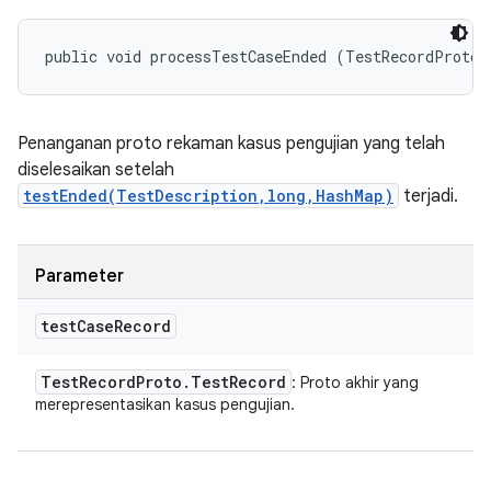
public void processTestCaseEnded (TestRecordProto.
Penanganan proto rekaman kasus pengujian yang telah
diselesaikan setelah
testEnded(TestDescription,long,HashMap)
terjadi.
Parameter
test
Case
Record
Test
Record
Proto
.
Test
Record
: Proto akhir yang
merepresentasikan kasus pengujian.