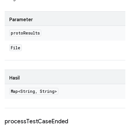
Parameter
proto
Results
File
Hasil
Map<String
,
String>
process
Test
Case
Ended