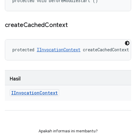
protected void beforeModuleStart ()
create
Cached
Context
protected 
IInvocationContext
 createCachedContext (
Hasil
IInvocation
Context
Apakah informasi ini membantu?