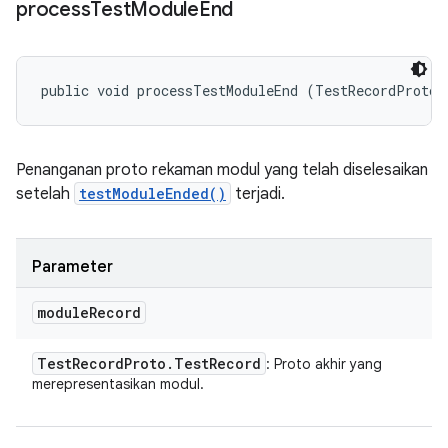
process
Test
Module
End
public void processTestModuleEnd (TestRecordProto.
Penanganan proto rekaman modul yang telah diselesaikan
setelah
testModuleEnded()
terjadi.
Parameter
module
Record
Test
Record
Proto
.
Test
Record
: Proto akhir yang
merepresentasikan modul.