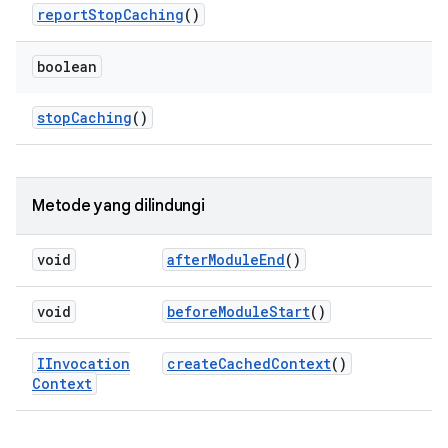
report
Stop
Caching
()
boolean
stop
Caching
()
Metode yang dilindungi
void
after
Module
End
()
void
before
Module
Start
()
IInvocation
create
Cached
Context
()
Context