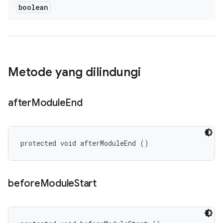
boolean
Metode yang dilindungi
after
Module
End
protected void afterModuleEnd ()
before
Module
Start