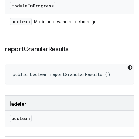
module
In
Progress
boolean
: Modülün devam edip etmediği
report
Granular
Results
public boolean reportGranularResults ()
İadeler
boolean