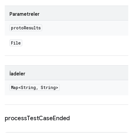
Parametreler
proto
Results
File
İadeler
Map<String
,
String>
process
Test
Case
Ended