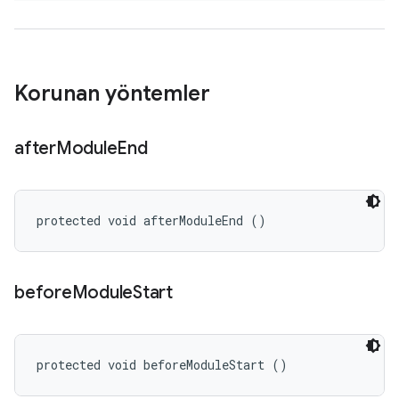
Korunan yöntemler
after
Module
End
protected void afterModuleEnd ()
before
Module
Start
protected void beforeModuleStart ()