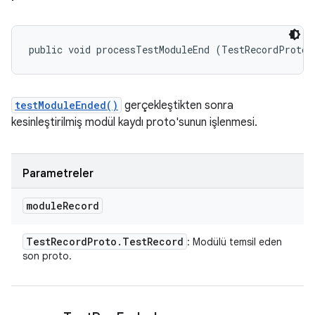
public void processTestModuleEnd (TestRecordProto.
testModuleEnded()
gerçekleştikten sonra
kesinleştirilmiş modül kaydı proto'sunun işlenmesi.
Parametreler
module
Record
Test
Record
Proto
.
Test
Record
: Modülü temsil eden
son proto.