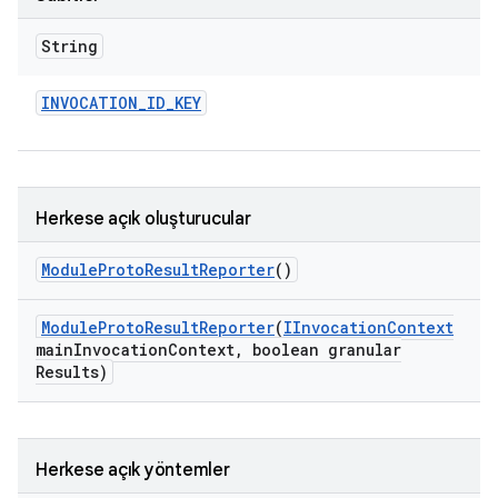
String
INVOCATION
_
ID
_
KEY
Herkese açık oluşturucular
Module
Proto
Result
Reporter
()
Module
Proto
Result
Reporter
(
IInvocation
Context
main
Invocation
Context
,
boolean granular
Results)
Herkese açık yöntemler