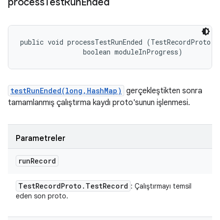
process
Test
Run
Ended
public void processTestRunEnded (TestRecordProto.Te
                boolean moduleInProgress)
testRunEnded(long,HashMap)
gerçekleştikten sonra
tamamlanmış çalıştırma kaydı proto'sunun işlenmesi.
Parametreler
run
Record
Test
Record
Proto
.
Test
Record
: Çalıştırmayı temsil
eden son proto.