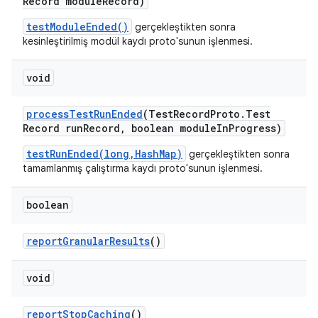
Record module
Record)
testModuleEnded()
gerçekleştikten sonra
kesinleştirilmiş modül kaydı proto'sunun işlenmesi.
void
process
Test
Run
Ended
(Test
Record
Proto
.
Test
Record run
Record
,
boolean module
In
Progress)
testRunEnded(long,HashMap)
gerçekleştikten sonra
tamamlanmış çalıştırma kaydı proto'sunun işlenmesi.
boolean
report
Granular
Results
()
void
report
Stop
Caching
()