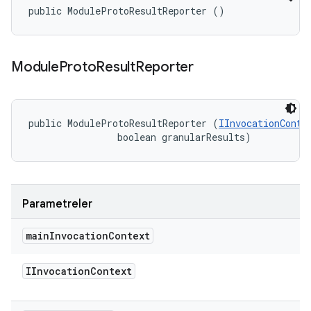
public ModuleProtoResultReporter ()
Module
Proto
Result
Reporter
public ModuleProtoResultReporter (
IInvocationConte
                boolean granularResults)
Parametreler
main
Invocation
Context
IInvocation
Context