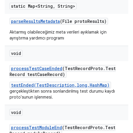
static Map<String
,
String>
parse
Results
Metadata
(File proto
Results)
Aktarmış olabileceğimiz meta verileri ayıklamak için
ayrıştırma yardımcı programı
void
process
Test
Case
Ended
(Test
Record
Proto
.
Test
Record test
Case
Record)
testEnded(TestDescription,long,HashMap)
gerçekleştikten sonra sonlandırılmış test durumu kaydı
proto'sunun işlenmesi.
void
process
Test
Module
End
(Test
Record
Proto
.
Test