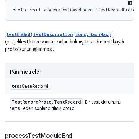
public void processTestCaseEnded (TestRecordProto.
testEnded(TestDescription,long,HashMap)
gerçekleştikten sonra sonlandırılmış test durumu kaydı
proto'sunun işlenmesi.
Parametreler
test
Case
Record
Test
Record
Proto
.
Test
Record
: Bir test durumunu
temsil eden sonlandırılmış proto.
process
Test
Module
End