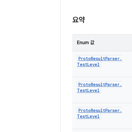
요약
Enum 값
Proto
Result
Parser
.
Test
Level
Proto
Result
Parser
.
Test
Level
Proto
Result
Parser
.
Test
Level