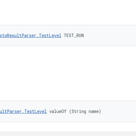
otoResultParser.TestLevel
 TEST_RUN
ultParser.TestLevel
 valueOf (String name)