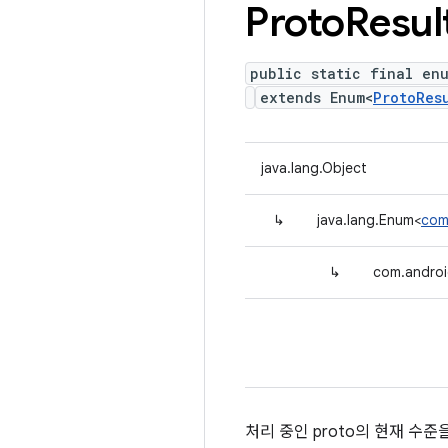
Proto
Resul
public static final en
extends Enum<
ProtoRes
java.lang.Object
↳
java.lang.Enum<
com
↳
com.android
처리 중인 proto의 현재 수