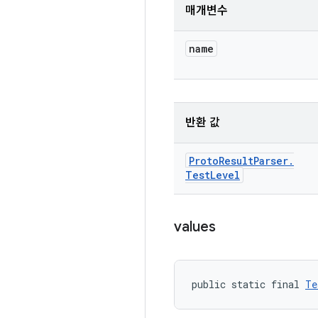
매개변수
name
반환 값
Proto
Result
Parser
.
Test
Level
values
public static final 
Te