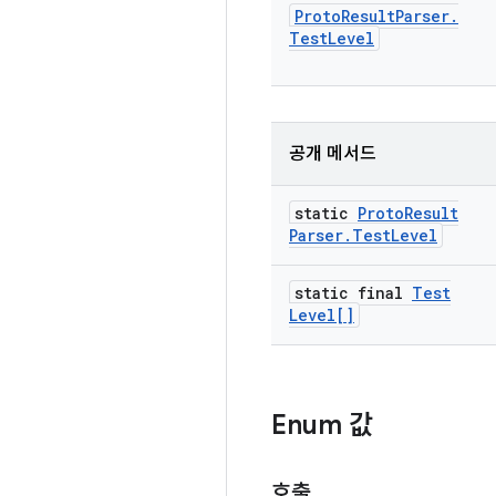
Proto
Result
Parser
.
Test
Level
공개 메서드
static
Proto
Result
Parser
.
Test
Level
static final
Test
Level[]
Enum 값
호출