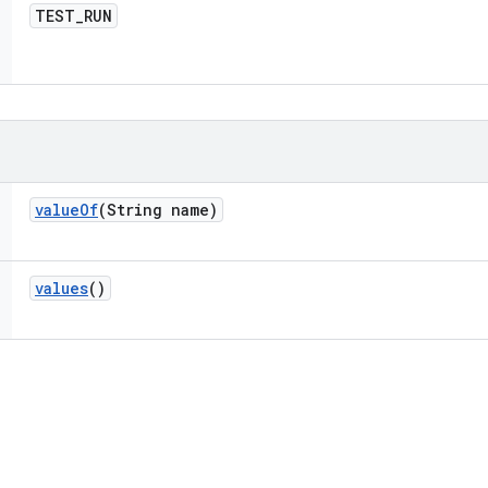
TEST
_
RUN
value
Of
(String name)
values
()