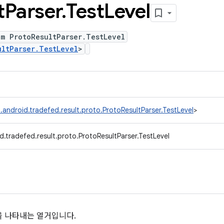
t
Parser
.
Test
Level
um ProtoResultParser.TestLevel
ultParser.TestLevel
>
.android.tradefed.result.proto.ProtoResultParser.TestLevel
>
.tradefed.result.proto.ProtoResultParser.TestLevel
준을 나타내는 열거입니다.