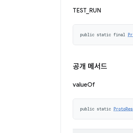
TEST
_
RUN
public static final 
Pr
공개 메서드
value
Of
public static 
ProtoRes