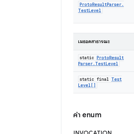
Proto
Result
Parser
.
Test
Level
เมธอดสาธารณะ
static
Proto
Result
Parser
.
Test
Level
static final
Test
Level[]
ค่า enum
INVOCATION