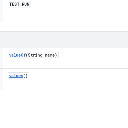
TEST
_
RUN
value
Of
(String name)
values
()