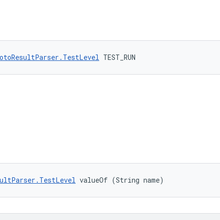
otoResultParser.TestLevel
 TEST_RUN
ultParser.TestLevel
 valueOf (String name)