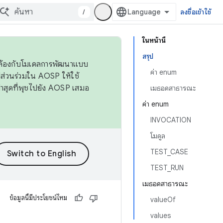
/
ลงชื่อเข้าใช้
ในหน้านี้
สรุป
ดคล้องกับโมเดลการพัฒนาแบบ
ค่า enum
ส่วนร่วมใน AOSP ให้ใช้
่าสุดที่พุชไปยัง AOSP เสมอ
เมธอดสาธารณะ
ค่า enum
INVOCATION
โมดูล
TEST_CASE
TEST_RUN
เมธอดสาธารณะ
ข้อมูลนี้มีประโยชน์ไหม
valueOf
values