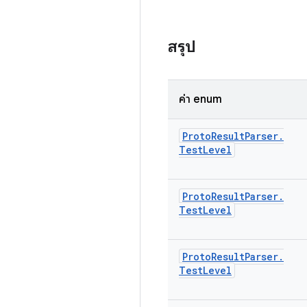
สรุป
ค่า enum
Proto
Result
Parser
.
Test
Level
Proto
Result
Parser
.
Test
Level
Proto
Result
Parser
.
Test
Level