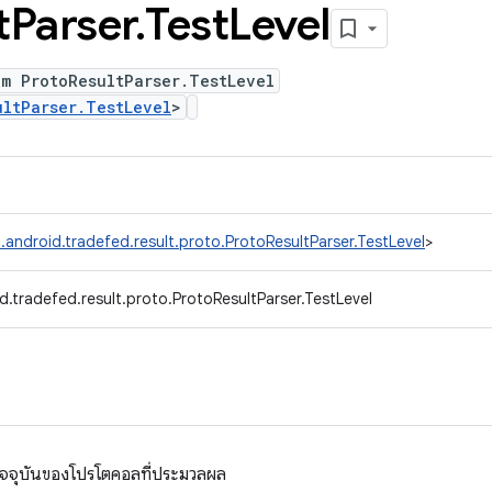
t
Parser
.
Test
Level
um ProtoResultParser.TestLevel
ultParser.TestLevel
>
.android.tradefed.result.proto.ProtoResultParser.TestLevel
>
.tradefed.result.proto.ProtoResultParser.TestLevel
ัจจุบันของโปรโตคอลที่ประมวลผล