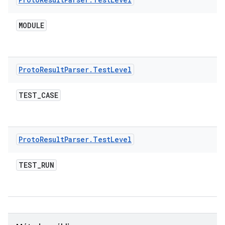
MODULE
Proto
Result
Parser
.
Test
Level
TEST
_
CASE
Proto
Result
Parser
.
Test
Level
TEST
_
RUN