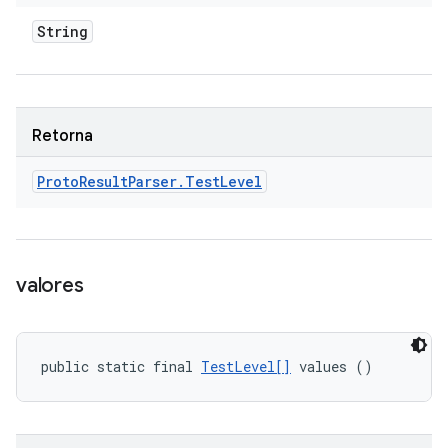
String
Retorna
Proto
Result
Parser
.
Test
Level
valores
public static final 
TestLevel[]
 values ()