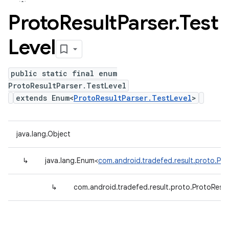
Proto
Result
Parser
.
Test
Level
public static final enum
ProtoResultParser.TestLevel
extends Enum<
ProtoResultParser.TestLevel
>
java.lang.Object
↳
java.lang.Enum<
com.android.tradefed.result.proto.Pro
↳
com.android.tradefed.result.proto.ProtoResul