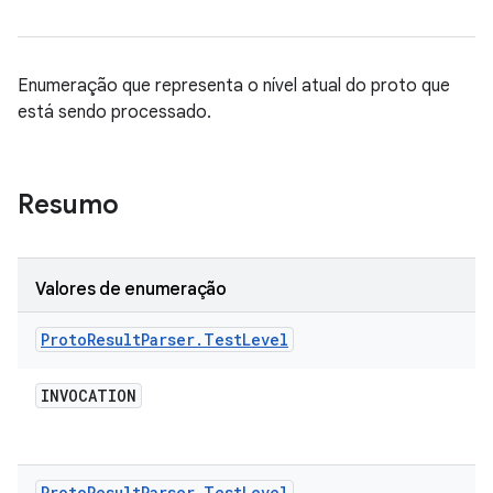
Enumeração que representa o nível atual do proto que
está sendo processado.
Resumo
Valores de enumeração
Proto
Result
Parser
.
Test
Level
INVOCATION
Proto
Result
Parser
.
Test
Level