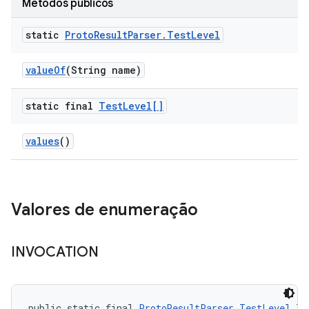
Métodos públicos
static
Proto
Result
Parser
.
Test
Level
value
Of
(String name)
static final
Test
Level[]
values
()
Valores de enumeração
INVOCATION
public static final 
ProtoResultParser.TestLevel
 IN