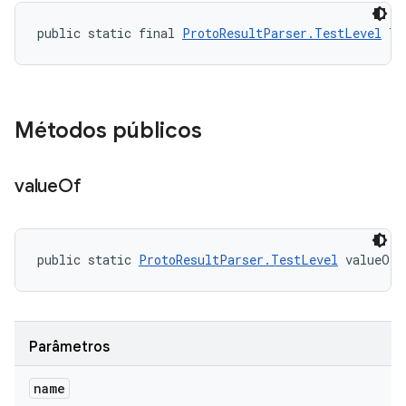
public static final 
ProtoResultParser.TestLevel
 TE
Métodos públicos
value
Of
public static 
ProtoResultParser.TestLevel
 valueOf 
Parâmetros
name