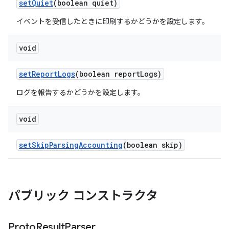
set
Quiet
(boolean quiet)
イベントを受信したときに印刷するかどうかを設定します。
void
set
Report
Logs
(boolean report
Logs)
ログを報告するかどうかを設定します。
void
set
Skip
Parsing
Accounting
(boolean skip)
パブリック コンストラクタ
Proto
Result
Parser