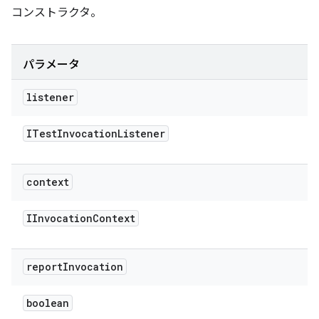
コンストラクタ。
パラメータ
listener
ITest
Invocation
Listener
context
IInvocation
Context
report
Invocation
boolean