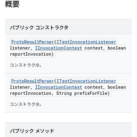
概要
パブリック コンストラクタ
Proto
Result
Parser
(
ITest
Invocation
Listener
listener
,
IInvocation
Context
context
,
boolean
report
Invocation)
コンストラクタ。
Proto
Result
Parser
(
ITest
Invocation
Listener
listener
,
IInvocation
Context
context
,
boolean
report
Invocation
,
String prefix
For
File)
コンストラクタ。
パブリック メソッド