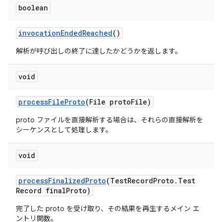
boolean
invocation
Ended
Reached
()
解析が呼び出しの終了に達したかどうかを返します。
void
process
File
Proto
(File proto
File)
proto ファイルを直接解析する場合は、それらの直接解析を
シーケンスとして処理します。
void
process
Finalized
Proto
(Test
Record
Proto
.
Test
Record final
Proto)
完了した proto を受け取り、その結果を再生するメイン エ
ントリ関数。