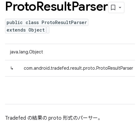
Proto
Result
Parser
public class ProtoResultParser
extends Object
java.lang.Object
↳
com.android.tradefed.result.proto.ProtoResultParser
Tradefed の結果の proto 形式のパーサー。