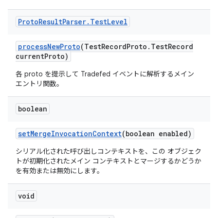
Proto
Result
Parser
.
Test
Level
process
New
Proto
(Test
Record
Proto
.
Test
Record
current
Proto)
各 proto を提示して Tradefed イベントに解析するメイン
エントリ関数。
boolean
set
Merge
Invocation
Context
(boolean enabled)
シリアル化された呼び出しコンテキストを、この オブジェク
トが初期化されたメイン コンテキストとマージするかどうか
を有効または無効にします。
void