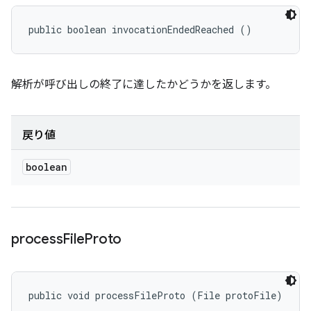
public boolean invocationEndedReached ()
解析が呼び出しの終了に達したかどうかを返します。
戻り値
boolean
process
File
Proto
public void processFileProto (File protoFile)