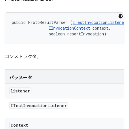
public ProtoResultParser (
ITestInvocationListener
 
IInvocationContext
 context, 

                boolean reportInvocation)
コンストラクタ。
パラメータ
listener
ITest
Invocation
Listener
context