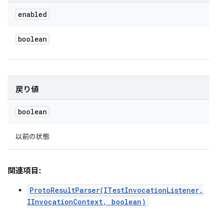
enabled
boolean
戻り値
boolean
以前の状態
関連項目:
ProtoResultParser(ITestInvocationListener,
IInvocationContext, boolean)