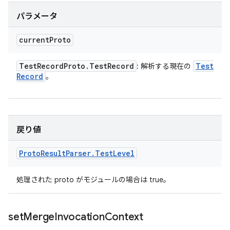
パラメータ
current
Proto
Test
Record
Proto
.
Test
Record
Test
: 解析する現在の
Record
。
戻り値
Proto
Result
Parser
.
Test
Level
処理された proto がモジュールの場合は true。
set
Merge
Invocation
Context