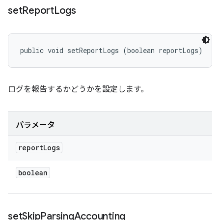
set
Report
Logs
public void setReportLogs (boolean reportLogs)
ログを報告するかどうかを設定します。
パラメータ
report
Logs
boolean
set
Skip
Parsing
Accounting