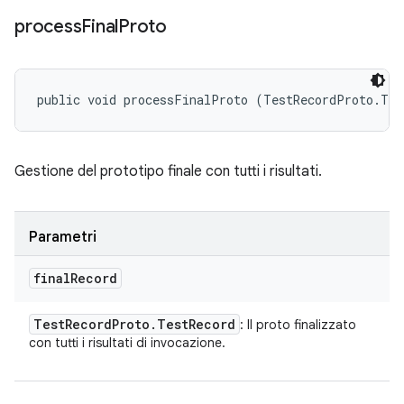
process
Final
Proto
public void processFinalProto (TestRecordProto.Tes
Gestione del prototipo finale con tutti i risultati.
Parametri
final
Record
Test
Record
Proto
.
Test
Record
: Il proto finalizzato
con tutti i risultati di invocazione.