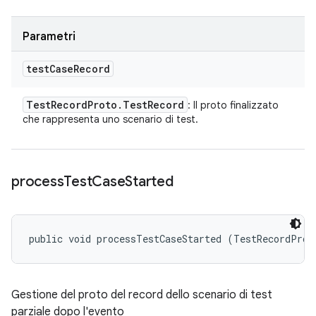
Parametri
test
Case
Record
Test
Record
Proto
.
Test
Record
: Il proto finalizzato
che rappresenta uno scenario di test.
process
Test
Case
Started
public void processTestCaseStarted (TestRecordProt
Gestione del proto del record dello scenario di test
parziale dopo l'evento