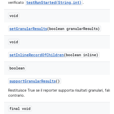
testRunStarted(String,int)
verificato
.
void
set
Granular
Results
(boolean granular
Results)
void
set
Inline
Record
Of
Children
(boolean inline)
boolean
support
Granular
Results
()
Restituisce True se il reporter supporta risultati granulari, false
contrario.
final void