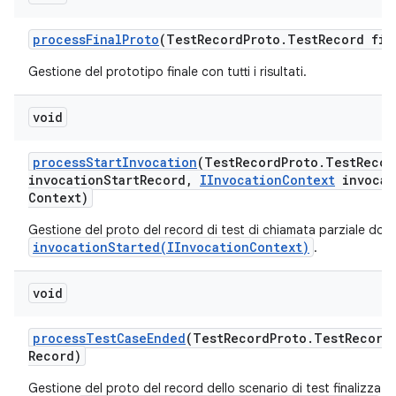
process
Final
Proto
(Test
Record
Proto
.
Test
Record fin
Gestione del prototipo finale con tutti i risultati.
void
process
Start
Invocation
(Test
Record
Proto
.
Test
Recor
invocation
Start
Record
,
IInvocation
Context
invocat
Context)
Gestione del proto del record di test di chiamata parziale dop
invocationStarted(IInvocationContext)
.
void
process
Test
Case
Ended
(Test
Record
Proto
.
Test
Record
Record)
Gestione del proto del record dello scenario di test finalizzat