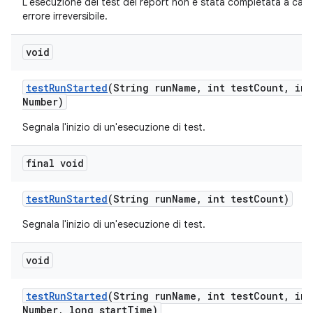
L'esecuzione del test dei report non è stata completata a caus
errore irreversibile.
void
test
Run
Started
(String run
Name
,
int test
Count
,
int
Number)
Segnala l'inizio di un'esecuzione di test.
final void
test
Run
Started
(String run
Name
,
int test
Count)
Segnala l'inizio di un'esecuzione di test.
void
test
Run
Started
(String run
Name
,
int test
Count
,
int
Number
,
long start
Time)