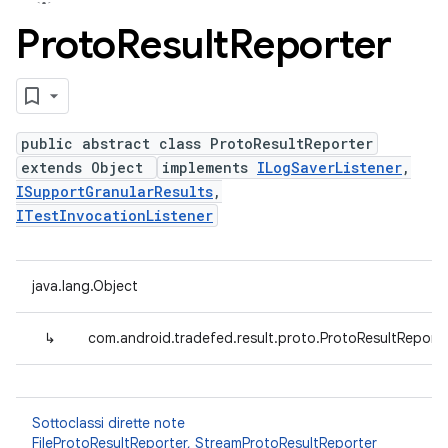
Proto
Result
Reporter
public abstract class ProtoResultReporter
extends Object
implements
ILogSaverListener
,
ISupportGranularResults
,
ITestInvocationListener
java.lang.Object
↳
com.android.tradefed.result.proto.ProtoResultReport
Sottoclassi dirette note
FileProtoResultReporter
,
StreamProtoResultReporter