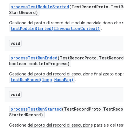
process
Test
Module
Started
(Test
Record
Proto
.
Test
Rec
Start
Record)
Gestione del proto di record del modulo parziale dopo che si è
testModuleStarted(IInvocationContext)
.
void
process
Test
Run
Ended
(Test
Record
Proto
.
Test
Record 
boolean module
In
Progress)
Gestione del proto del record di esecuzione finalizzato dopo l
testRunEnded(long,HashMap)
.
void
process
Test
Run
Started
(Test
Record
Proto
.
Test
Record
Started
Record)
Gestione del proto del record di esecuzione parziale del test 