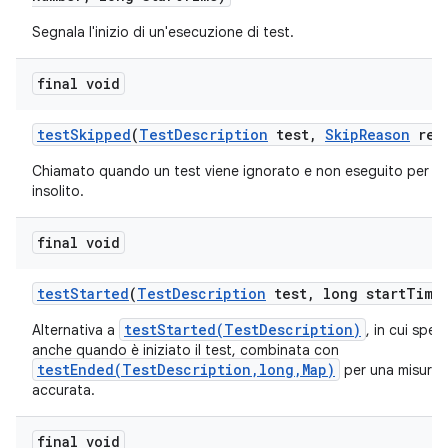
Segnala l'inizio di un'esecuzione di test.
final void
test
Skipped
(
Test
Description
test
,
Skip
Reason
rea
Chiamato quando un test viene ignorato e non eseguito per u
insolito.
final void
test
Started
(
Test
Description
test
,
long start
Time
testStarted(TestDescription)
Alternativa a
, in cui spec
anche quando è iniziato il test, combinata con
testEnded(TestDescription,long,Map)
per una misuraz
accurata.
final void