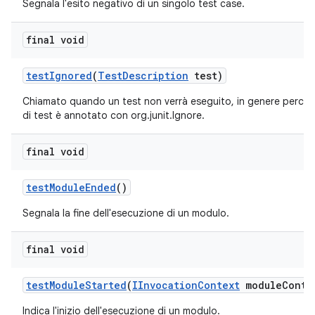
Segnala l'esito negativo di un singolo test case.
final void
test
Ignored
(
Test
Description
test)
Chiamato quando un test non verrà eseguito, in genere perch
di test è annotato con org.junit.Ignore.
final void
test
Module
Ended
()
Segnala la fine dell'esecuzione di un modulo.
final void
test
Module
Started
(
IInvocation
Context
module
Conte
Indica l'inizio dell'esecuzione di un modulo.