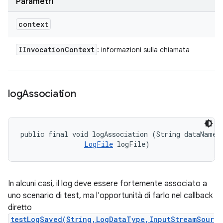
Parametri
context
IInvocation
Context
: informazioni sulla chiamata
log
Association
public final void logAssociation (String dataName, 
LogFile
 logFile)
In alcuni casi, il log deve essere fortemente associato a
uno scenario di test, ma l'opportunità di farlo nel callback
diretto
testLogSaved(String,LogDataType,InputStreamSour