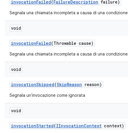
invocation
Failed
(
Failure
Description
failure)
Segnala una chiamata incompleta a causa di una condizione di 
void
invocation
Failed
(Throwable cause)
Segnala una chiamata incompleta a causa di una condizione di 
void
invocation
Skipped
(
Skip
Reason
reason)
Segnala un'invocazione come ignorata
void
invocation
Started
(
IInvocation
Context
context)