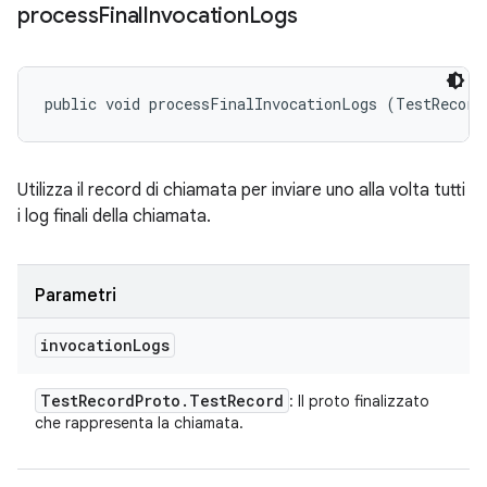
process
Final
Invocation
Logs
public void processFinalInvocationLogs (TestRecord
Utilizza il record di chiamata per inviare uno alla volta tutti
i log finali della chiamata.
Parametri
invocation
Logs
Test
Record
Proto
.
Test
Record
: Il proto finalizzato
che rappresenta la chiamata.