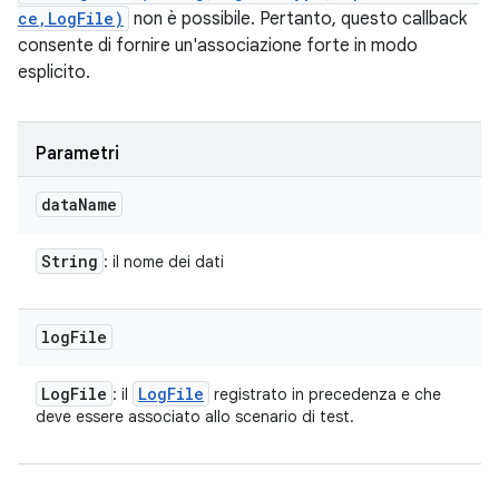
ce,LogFile)
non è possibile. Pertanto, questo callback
consente di fornire un'associazione forte in modo
esplicito.
Parametri
data
Name
String
: il nome dei dati
log
File
Log
File
Log
File
: il
registrato in precedenza e che
deve essere associato allo scenario di test.