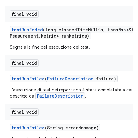
final void
test
Run
Ended
(long elapsed
Time
Millis
,
Hash
Map<Str
Measurement
.
Metric> run
Metrics)
Segnala la fine dell'esecuzione del test.
final void
test
Run
Failed
(
Failure
Description
failure)
L'esecuzione di test dei report non è stata completata a causa
FailureDescription
descritto da
.
final void
test
Run
Failed
(String error
Message)