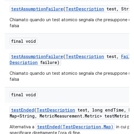
test
Assumption
Failure
(
Test
Description
test
,
Strin
Chiamato quando un test atomico segnala che presuppone un
falsa
final void
test
Assumption
Failure
(
Test
Description
test
,
Failu
Description
failure)
Chiamato quando un test atomico segnala che presuppone un
falsa
final void
test
Ended
(
Test
Description
test
,
long end
Time
,
Ha
Map<String
,
Metric
Measurement
.
Metric> test
Metrics)
testEnded(TestDescription,Map)
Alternativa a
in cui po
specificare direttamente l'ora di fine.