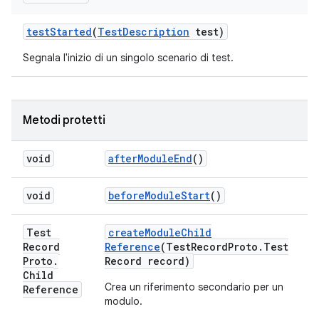
test
Started
(
Test
Description
test)
Segnala l'inizio di un singolo scenario di test.
Metodi protetti
void
after
Module
End
()
void
before
Module
Start
()
Test
create
Module
Child
Record
Reference
(Test
Record
Proto
.
Test
Proto
.
Record record)
Child
Crea un riferimento secondario per un
Reference
modulo.