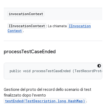
invocation
Context
IInvocation
Context
IInvocation
: La chiamata
Context
.
process
Test
Case
Ended
public void processTestCaseEnded (TestRecordProto.
Gestione del proto del record dello scenario di test
finalizzato dopo l'evento
testEnded(TestDescription,long,HashMap)
.