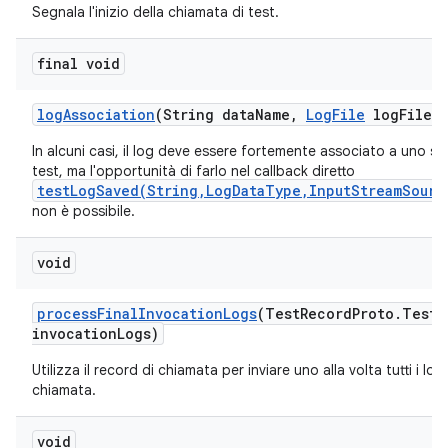
Segnala l'inizio della chiamata di test.
final void
log
Association
(String data
Name
,
Log
File
log
File)
In alcuni casi, il log deve essere fortemente associato a uno sc
test, ma l'opportunità di farlo nel callback diretto
testLogSaved(String,LogDataType,InputStreamSourc
non è possibile.
void
process
Final
Invocation
Logs
(Test
Record
Proto
.
Test
R
invocation
Logs)
Utilizza il record di chiamata per inviare uno alla volta tutti i log 
chiamata.
void