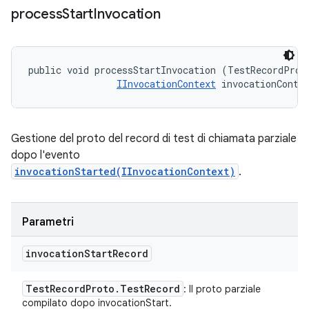
process
Start
Invocation
public void processStartInvocation (TestRecordProto
IInvocationContext
 invocationConte
Gestione del proto del record di test di chiamata parziale
dopo l'evento
invocationStarted(IInvocationContext)
.
Parametri
invocation
Start
Record
Test
Record
Proto
.
Test
Record
: Il proto parziale
compilato dopo invocationStart.