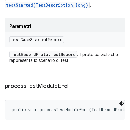
testStarted(TestDescription,long)
.
Parametri
test
Case
Started
Record
Test
Record
Proto
.
Test
Record
: Il proto parziale che
rappresenta lo scenario di test.
process
Test
Module
End
public void processTestModuleEnd (TestRecordProto.