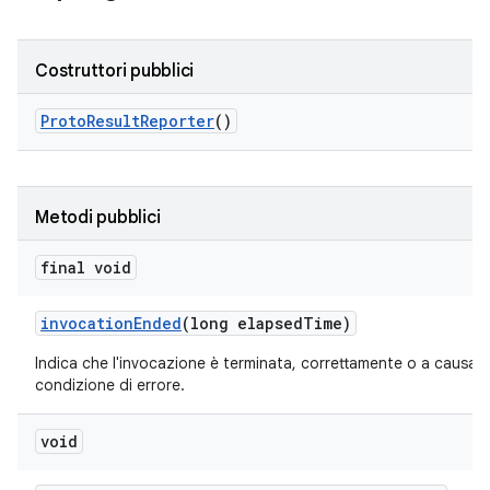
Costruttori pubblici
Proto
Result
Reporter
()
Metodi pubblici
final void
invocation
Ended
(long elapsed
Time)
Indica che l'invocazione è terminata, correttamente o a causa d
condizione di errore.
void