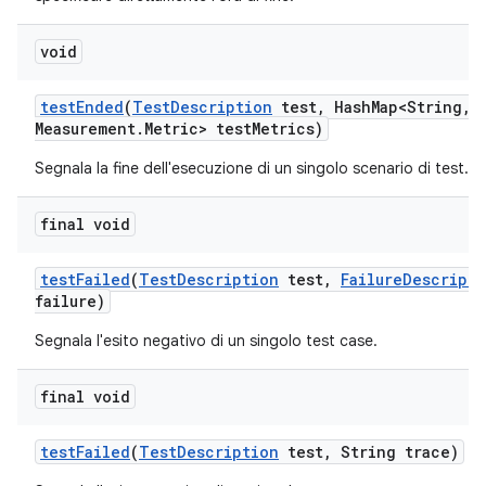
void
test
Ended
(
Test
Description
test
,
Hash
Map<String
,
M
Measurement
.
Metric> test
Metrics)
Segnala la fine dell'esecuzione di un singolo scenario di test.
final void
test
Failed
(
Test
Description
test
,
Failure
Descripti
failure)
Segnala l'esito negativo di un singolo test case.
final void
test
Failed
(
Test
Description
test
,
String trace)