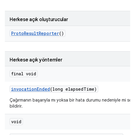
Herkese açık oluşturucular
Proto
Result
Reporter
()
Herkese açık yöntemler
final void
invocation
Ended
(long elapsed
Time)
Çağırmanın başarıyla mı yoksa bir hata durumu nedeniyle mi sonla
bildirir.
void