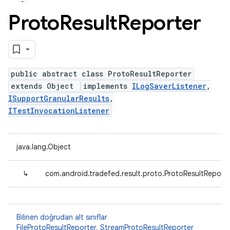
Proto
Result
Reporter
public abstract class ProtoResultReporter
extends Object
implements
ILogSaverListener
,
ISupportGranularResults
,
ITestInvocationListener
java.lang.Object
↳
com.android.tradefed.result.proto.ProtoResultReport
Bilinen doğrudan alt sınıflar
FileProtoResultReporter
,
StreamProtoResultReporter