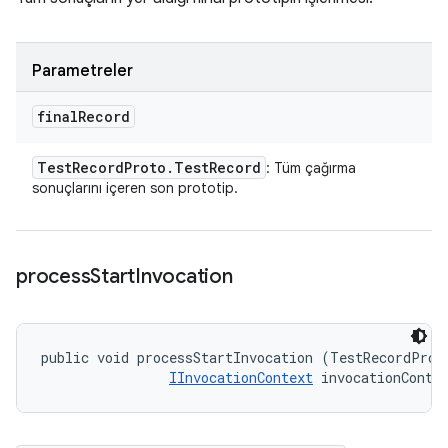
Parametreler
final
Record
Test
Record
Proto
.
Test
Record
: Tüm çağırma
sonuçlarını içeren son prototip.
process
Start
Invocation
public void processStartInvocation (TestRecordProto
IInvocationContext
 invocationConte