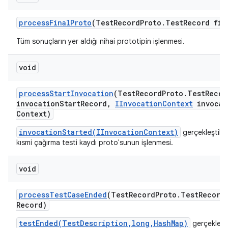
process
Final
Proto
(Test
Record
Proto
.
Test
Record fin
Tüm sonuçların yer aldığı nihai prototipin işlenmesi.
void
process
Start
Invocation
(Test
Record
Proto
.
Test
Recor
invocation
Start
Record
,
IInvocation
Context
invocat
Context)
invocationStarted(IInvocationContext)
gerçekleştikt
kısmi çağırma testi kaydı proto'sunun işlenmesi.
void
process
Test
Case
Ended
(Test
Record
Proto
.
Test
Record
Record)
testEnded(TestDescription,long,HashMap)
gerçekleşt