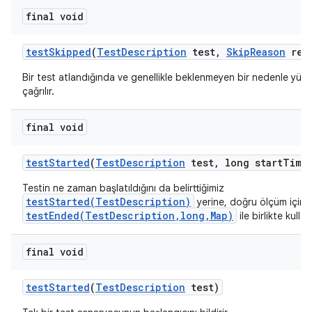
final void
test
Skipped
(
Test
Description
test
,
Skip
Reason
rea
Bir test atlandığında ve genellikle beklenmeyen bir nedenle yür
çağrılır.
final void
test
Started
(
Test
Description
test
,
long start
Time
Testin ne zaman başlatıldığını da belirttiğimiz
testStarted(TestDescription)
yerine, doğru ölçüm için
testEnded(TestDescription,long,Map)
ile birlikte kullanı
final void
test
Started
(
Test
Description
test)