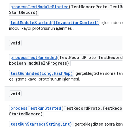
process
Test
Module
Started
(Test
Record
Proto
.
Test
Rec
Start
Record)
testModuleStarted(IInvocationContext)
işleminden so
modül kaydı proto'sunun işlenmesi.
void
process
Test
Run
Ended
(Test
Record
Proto
.
Test
Record 
boolean module
In
Progress)
testRunEnded(long,HashMap)
gerçekleştikten sonra tama
çalıştırma kaydı proto'sunun işlenmesi.
void
process
Test
Run
Started
(Test
Record
Proto
.
Test
Record
Started
Record)
testRunStarted(String,int)
gerçekleştikten sonra kısmi 