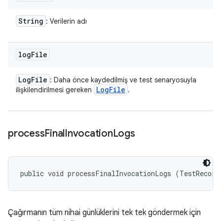
String
: Verilerin adı
log
File
Log
File
: Daha önce kaydedilmiş ve test senaryosuyla
Log
File
ilişkilendirilmesi gereken
.
process
Final
Invocation
Logs
public void processFinalInvocationLogs (TestRecord
Çağırmanın tüm nihai günlüklerini tek tek göndermek için