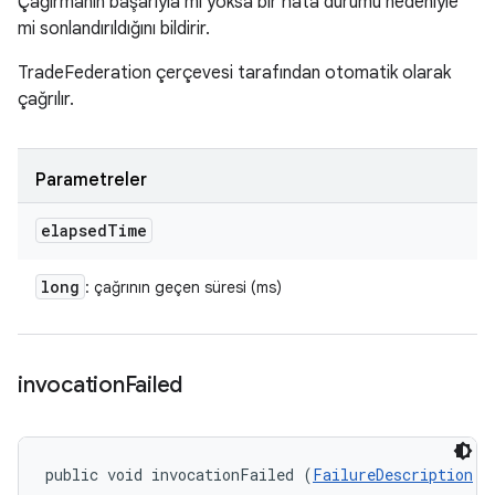
Çağırmanın başarıyla mı yoksa bir hata durumu nedeniyle
mi sonlandırıldığını bildirir.
TradeFederation çerçevesi tarafından otomatik olarak
çağrılır.
Parametreler
elapsed
Time
long
: çağrının geçen süresi (ms)
invocation
Failed
public void invocationFailed (
FailureDescription
 f