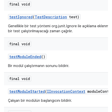
final void
test
Ignored
(
Test
Description
test)
Genellikle bir test yöntemi org.junit.Ignore ile açıklama eklenm
bir test çalıştırılmayacağı zaman çağrılır.
final void
test
Module
Ended
()
Bir modül çalıştırmanın sonunu bildirir.
final void
test
Module
Started
(
IInvocation
Context
module
Conte
Çalışan bir modülün başlangıcını bildirir.