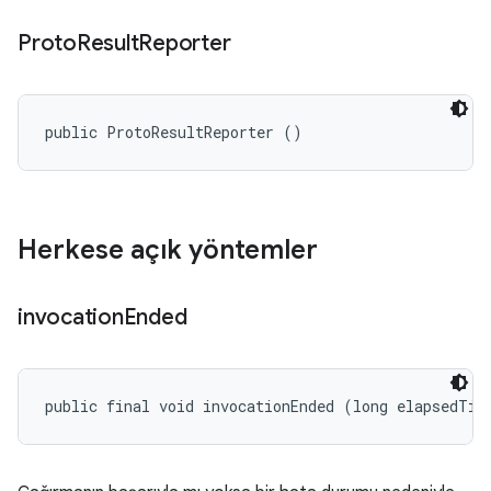
Proto
Result
Reporter
public ProtoResultReporter ()
Herkese açık yöntemler
invocation
Ended
public final void invocationEnded (long elapsedTim