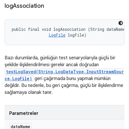
log
Association
public final void logAssociation (String dataName, 
LogFile
 logFile)
Bazı durumlarda, günlüğün test senaryolarıyla güçlü bir
şekilde ilişkilendirilmesi gerekir ancak doğrudan
testLogSaved(String,LogDataType,InputStreamSour
ce,LogFile)
geri çağırmada bunu yapmak mümkün
değildir. Bu nedenle, bu geri çağırma, güçlü bir ilişkilendirme
sağlamaya olanak tanır.
Parametreler
data
Name