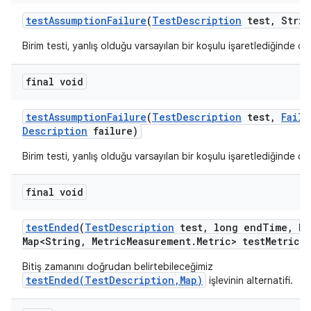
test
Assumption
Failure
(
Test
Description
test
,
Strin
Birim testi, yanlış olduğu varsayılan bir koşulu işaretlediğinde çağr
final void
test
Assumption
Failure
(
Test
Description
test
,
Failu
Description
failure)
Birim testi, yanlış olduğu varsayılan bir koşulu işaretlediğinde çağr
final void
test
Ended
(
Test
Description
test
,
long end
Time
,
Ha
Map<String
,
Metric
Measurement
.
Metric> test
Metrics)
Bitiş zamanını doğrudan belirtebileceğimiz
testEnded(TestDescription,Map)
işlevinin alternatifi.