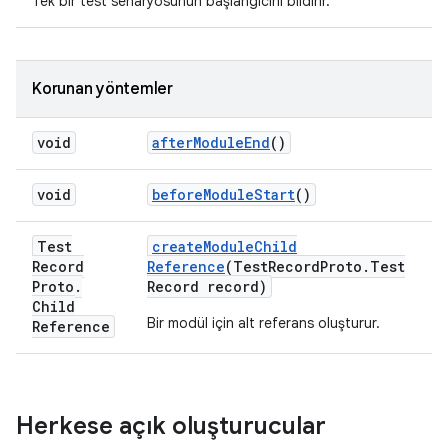
Tek bir test senaryosunun başlangıcını bildirir.
Korunan yöntemler
void
after
Module
End
()
void
before
Module
Start
()
Test
create
Module
Child
Record
Reference
(Test
Record
Proto
.
Test
Proto
.
Record record)
Child
Bir modül için alt referans oluşturur.
Reference
Herkese açık oluşturucular