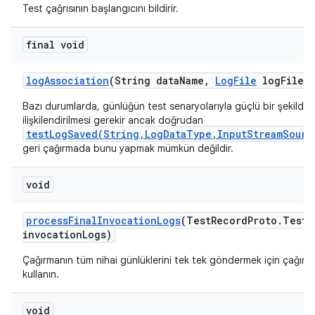
Test çağrısının başlangıcını bildirir.
final void
log
Association
(String data
Name
,
Log
File
log
File)
Bazı durumlarda, günlüğün test senaryolarıyla güçlü bir şekilde
ilişkilendirilmesi gerekir ancak doğrudan
testLogSaved(String,LogDataType,InputStreamSourc
geri çağırmada bunu yapmak mümkün değildir.
void
process
Final
Invocation
Logs
(Test
Record
Proto
.
Test
R
invocation
Logs)
Çağırmanın tüm nihai günlüklerini tek tek göndermek için çağırm
kullanın.
void