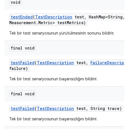
void
test
Ended
(
Test
Description
test
,
Hash
Map<String
,
M
Measurement
.
Metric> test
Metrics)
Tek bir test senaryosunun yürütülmesinin sonunu bildirir.
final void
test
Failed
(
Test
Description
test
,
Failure
Descripti
failure)
Tek bir test senaryosunun başarısızlığını bildirir.
final void
test
Failed
(
Test
Description
test
,
String trace)
Tek bir test senaryosunun başarısızlığını bildirir.