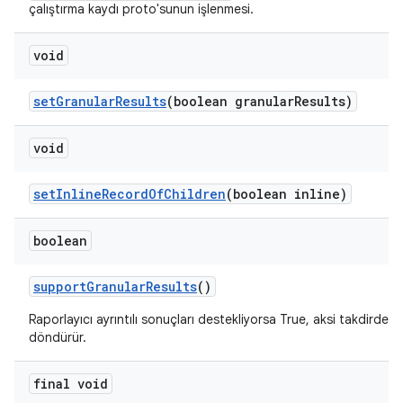
çalıştırma kaydı proto'sunun işlenmesi.
void
set
Granular
Results
(boolean granular
Results)
void
set
Inline
Record
Of
Children
(boolean inline)
boolean
support
Granular
Results
()
Raporlayıcı ayrıntılı sonuçları destekliyorsa True, aksi takdirde F
döndürür.
final void