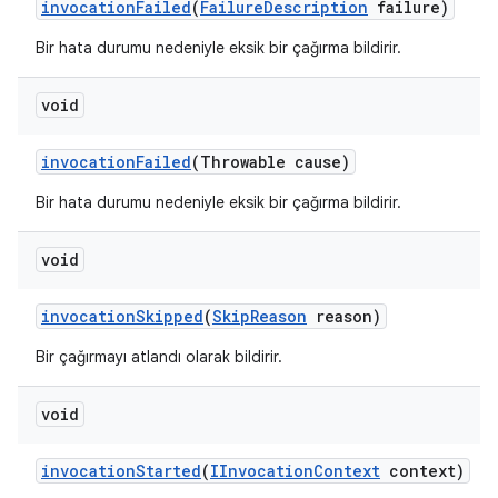
invocation
Failed
(
Failure
Description
failure)
Bir hata durumu nedeniyle eksik bir çağırma bildirir.
void
invocation
Failed
(Throwable cause)
Bir hata durumu nedeniyle eksik bir çağırma bildirir.
void
invocation
Skipped
(
Skip
Reason
reason)
Bir çağırmayı atlandı olarak bildirir.
void
invocation
Started
(
IInvocation
Context
context)