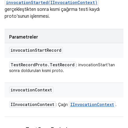
invocationStarted(IInvocationContext)
gerçekleştikten sonra kısmi çağırma testi kaydı
proto'sunun işlenmesi.
Parametreler
invocation
Start
Record
Test
Record
Proto
.
Test
Record
: invocationStart'tan
sonra doldurulan kısmi proto.
invocation
Context
IInvocation
Context
IInvocation
Context
: Çağrı
.