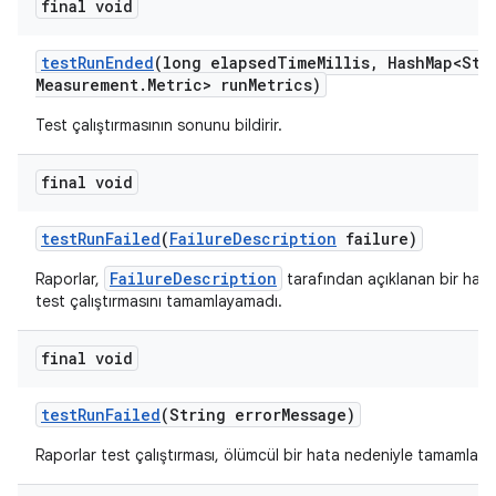
final void
test
Run
Ended
(long elapsed
Time
Millis
,
Hash
Map<Str
Measurement
.
Metric> run
Metrics)
Test çalıştırmasının sonunu bildirir.
final void
test
Run
Failed
(
Failure
Description
failure)
FailureDescription
Raporlar,
tarafından açıklanan bir hata
test çalıştırmasını tamamlayamadı.
final void
test
Run
Failed
(String error
Message)
Raporlar test çalıştırması, ölümcül bir hata nedeniyle tamamlan