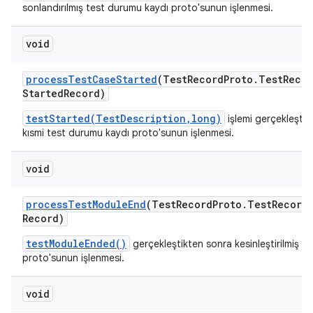
sonlandırılmış test durumu kaydı proto'sunun işlenmesi.
void
process
Test
Case
Started
(Test
Record
Proto
.
Test
Recor
Started
Record)
testStarted(TestDescription,long)
işlemi gerçekleştik
kısmi test durumu kaydı proto'sunun işlenmesi.
void
process
Test
Module
End
(Test
Record
Proto
.
Test
Record
Record)
testModuleEnded()
gerçekleştikten sonra kesinleştirilmiş m
proto'sunun işlenmesi.
void