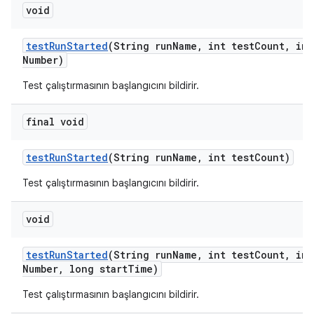
void
test
Run
Started
(String run
Name
,
int test
Count
,
int
Number)
Test çalıştırmasının başlangıcını bildirir.
final void
test
Run
Started
(String run
Name
,
int test
Count)
Test çalıştırmasının başlangıcını bildirir.
void
test
Run
Started
(String run
Name
,
int test
Count
,
int
Number
,
long start
Time)
Test çalıştırmasının başlangıcını bildirir.