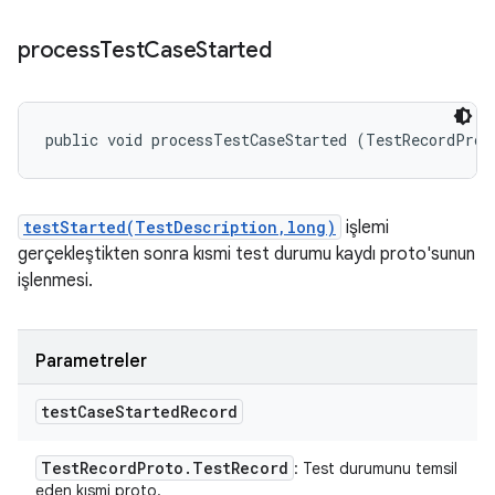
process
Test
Case
Started
public void processTestCaseStarted (TestRecordProt
testStarted(TestDescription,long)
işlemi
gerçekleştikten sonra kısmi test durumu kaydı proto'sunun
işlenmesi.
Parametreler
test
Case
Started
Record
Test
Record
Proto
.
Test
Record
: Test durumunu temsil
eden kısmi proto.