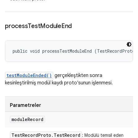
process
Test
Module
End
public void processTestModuleEnd (TestRecordProto.
testModuleEnded()
gerçekleştikten sonra
kesinleştirilmiş modül kaydı proto'sunun işlenmesi.
Parametreler
module
Record
Test
Record
Proto
.
Test
Record
: Modülü temsil eden