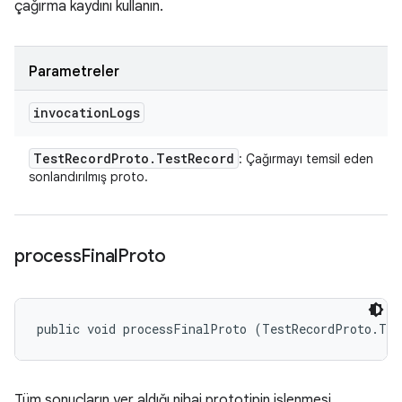
çağırma kaydını kullanın.
Parametreler
invocation
Logs
Test
Record
Proto
.
Test
Record
: Çağırmayı temsil eden
sonlandırılmış proto.
process
Final
Proto
public void processFinalProto (TestRecordProto.Tes
Tüm sonuçların yer aldığı nihai prototipin işlenmesi.