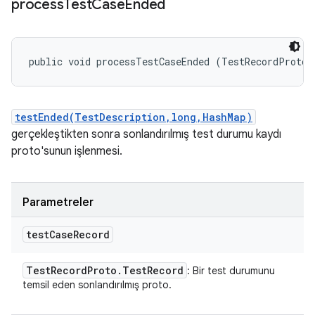
process
Test
Case
Ended
public void processTestCaseEnded (TestRecordProto.
testEnded(TestDescription,long,HashMap)
gerçekleştikten sonra sonlandırılmış test durumu kaydı
proto'sunun işlenmesi.
Parametreler
test
Case
Record
Test
Record
Proto
.
Test
Record
: Bir test durumunu
temsil eden sonlandırılmış proto.