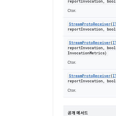
report
Invocation
,
bool
Ctor.
Stream
Proto
Receiver
(
I
report
Invocation
,
bool
Stream
Proto
Receiver
(
I
report
Invocation
,
bool
Invocation
Metrics)
Ctor.
Stream
Proto
Receiver
(
I
report
Invocation
,
bool
Ctor.
공개 메서드