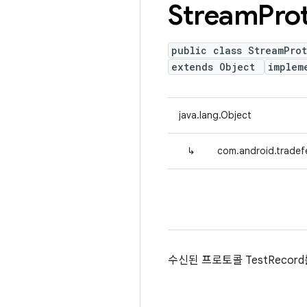
Stream
Pro
public class StreamPro
extends Object
implem
java.lang.Object
↳
com.android.tradef
수신된 프로토콜 TestRecor