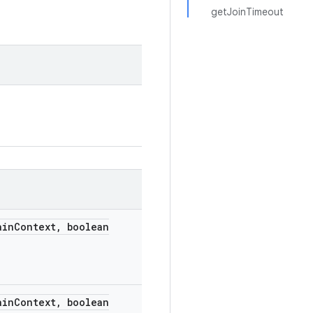
getJoinTimeout
in
Context
,
boolean
in
Context
,
boolean