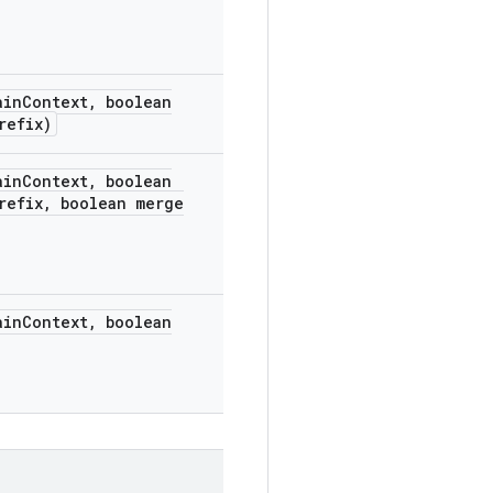
in
Context
,
boolean
refix)
in
Context
,
boolean
refix
,
boolean merge
in
Context
,
boolean