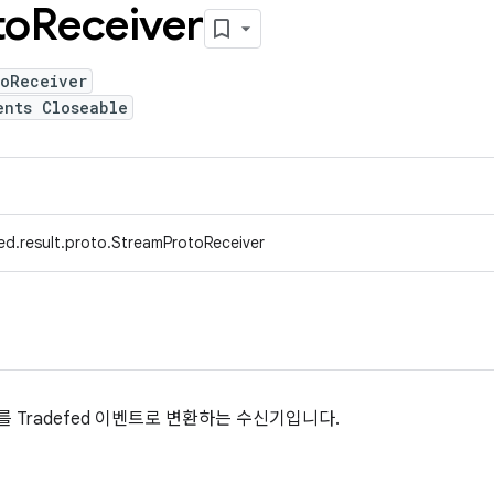
to
Receiver
toReceiver
ents Closeable
ed.result.proto.StreamProtoReceiver
d를 Tradefed 이벤트로 변환하는 수신기입니다.