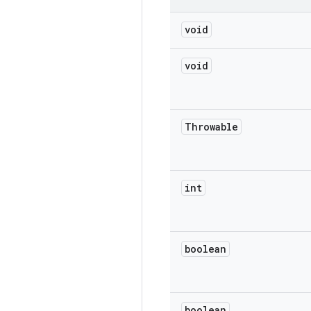
void
void
Throwable
int
boolean
boolean