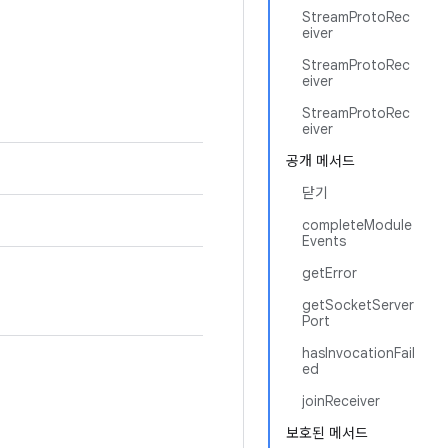
StreamProtoRec
eiver
StreamProtoRec
eiver
StreamProtoRec
eiver
공개 메서드
닫기
completeModule
Events
getError
getSocketServer
Port
hasInvocationFail
ed
joinReceiver
보호된 메서드