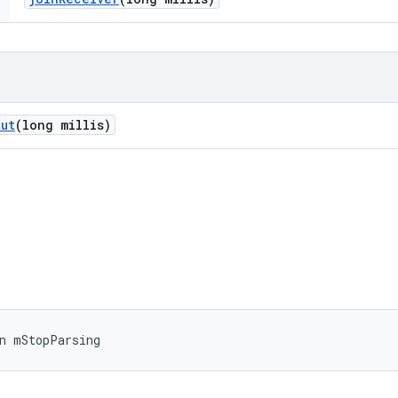
ut
(long millis)
n mStopParsing