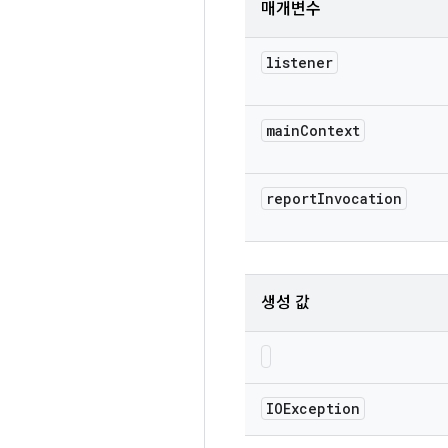
매개변수
listener
main
Context
report
Invocation
생성 값
IOException