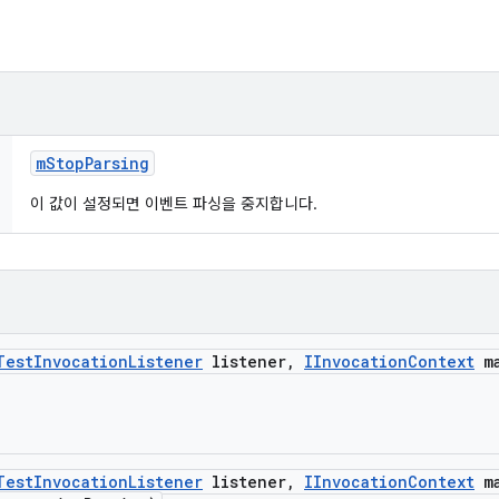
m
Stop
Parsing
이 값이 설정되면 이벤트 파싱을 중지합니다.
Test
Invocation
Listener
listener
,
IInvocation
Context
ma
Test
Invocation
Listener
listener
,
IInvocation
Context
ma