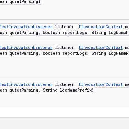
ean quiet
Parsing)
Test
Invocation
Listener
listener
,
IInvocation
Context
ma
ean quiet
Parsing
,
boolean report
Logs
,
String log
Name
P
Test
Invocation
Listener
listener
,
IInvocation
Context
ma
ean quiet
Parsing
,
boolean report
Logs
,
String log
Name
P
Test
Invocation
Listener
listener
,
IInvocation
Context
ma
ean quiet
Parsing
,
String log
Name
Prefix)