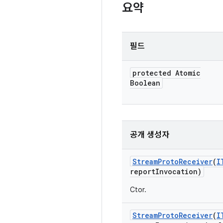
요약
필드
protected Atomic
Boolean
공개 생성자
Stream
Proto
Receiver
(
I
report
Invocation)
Ctor.
Stream
Proto
Receiver
(
I