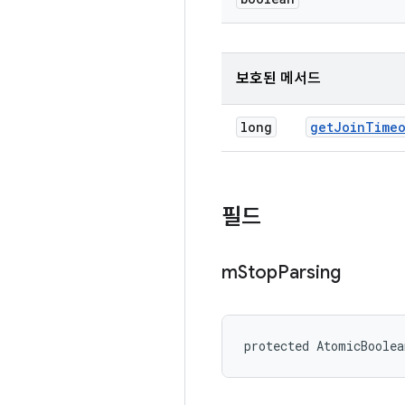
보호된 메서드
long
get
Join
Timeo
필드
m
Stop
Parsing
protected AtomicBoolea