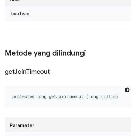
boolean
Metode yang dilindungi
get
Join
Timeout
protected long getJoinTimeout (long millis)
Parameter