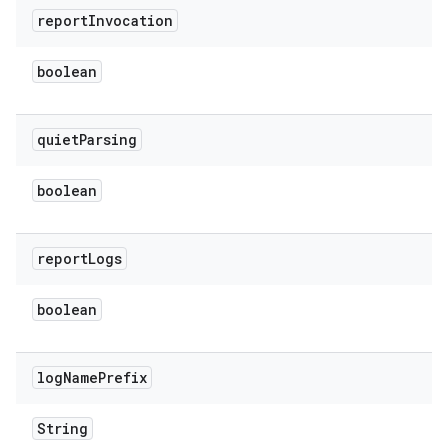
report
Invocation
boolean
quiet
Parsing
boolean
report
Logs
boolean
log
Name
Prefix
String