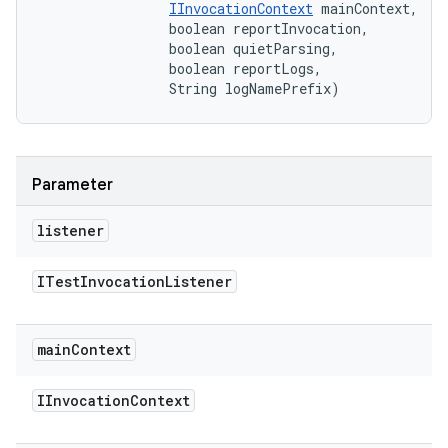
IInvocationContext
 mainContext, 

                boolean reportInvocation, 

                boolean quietParsing, 

                boolean reportLogs, 

                String logNamePrefix)
Parameter
listener
ITest
Invocation
Listener
main
Context
IInvocation
Context