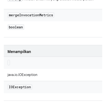
merge
Invocation
Metrics
boolean
Menampilkan
java.io.IOException
IOException