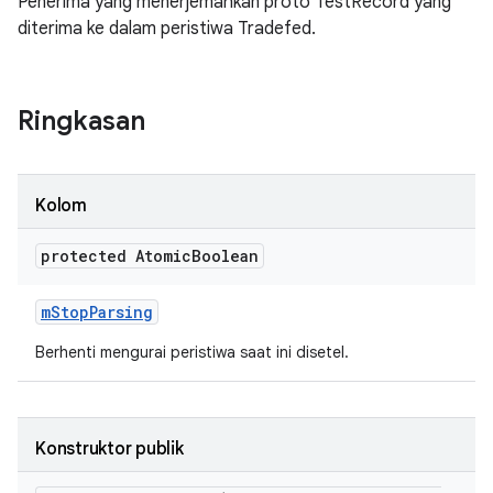
Penerima yang menerjemahkan proto TestRecord yang
diterima ke dalam peristiwa Tradefed.
Ringkasan
Kolom
protected Atomic
Boolean
m
Stop
Parsing
Berhenti mengurai peristiwa saat ini disetel.
Konstruktor publik