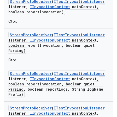
Stream
Proto
Receiver
(
ITest
Invocation
Listener
listener
,
IInvocation
Context
main
Context
,
boolean report
Invocation)
Ctor.
Stream
Proto
Receiver
(
ITest
Invocation
Listener
listener
,
IInvocation
Context
main
Context
,
boolean report
Invocation
,
boolean quiet
Parsing)
Ctor.
Stream
Proto
Receiver
(
ITest
Invocation
Listener
listener
,
IInvocation
Context
main
Context
,
boolean report
Invocation
,
boolean quiet
Parsing
,
boolean report
Logs
,
String log
Name
Prefix)
Stream
Proto
Receiver
(
ITest
Invocation
Listener
listener
,
IInvocation
Context
main
Context
,