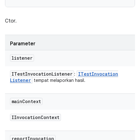
Ctor.
Parameter
listener
ITest
Invocation
Listener
ITest
Invocation
:
Listener
tempat melaporkan hasil.
main
Context
IInvocation
Context
report
Invocation