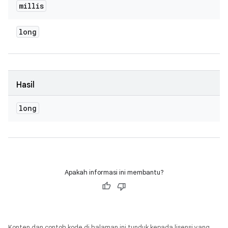
millis
long
Hasil
long
Apakah informasi ini membantu?
Konten dan contoh kode di halaman ini tunduk kepada lisensi yang