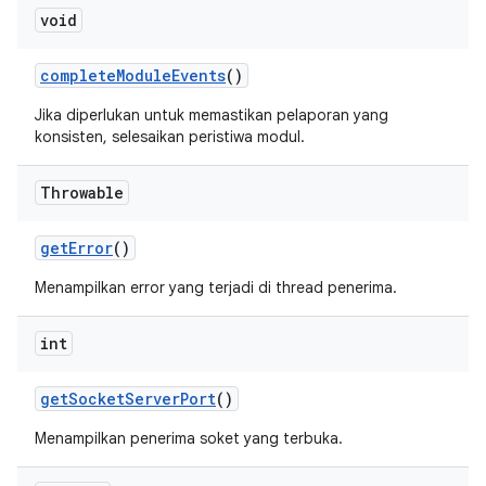
void
complete
Module
Events
()
Jika diperlukan untuk memastikan pelaporan yang
konsisten, selesaikan peristiwa modul.
Throwable
get
Error
()
Menampilkan error yang terjadi di thread penerima.
int
get
Socket
Server
Port
()
Menampilkan penerima soket yang terbuka.