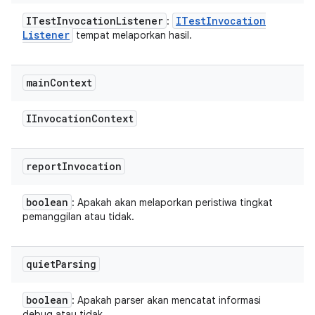
ITest
Invocation
Listener
ITest
Invocation
:
Listener
tempat melaporkan hasil.
main
Context
IInvocation
Context
report
Invocation
boolean
: Apakah akan melaporkan peristiwa tingkat
pemanggilan atau tidak.
quiet
Parsing
boolean
: Apakah parser akan mencatat informasi
debug atau tidak.