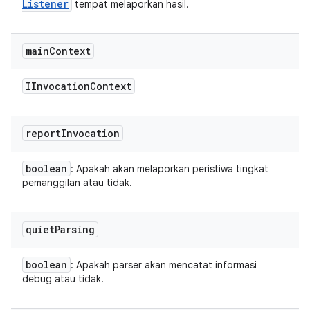
Listener
tempat melaporkan hasil.
main
Context
IInvocation
Context
report
Invocation
boolean
: Apakah akan melaporkan peristiwa tingkat
pemanggilan atau tidak.
quiet
Parsing
boolean
: Apakah parser akan mencatat informasi
debug atau tidak.