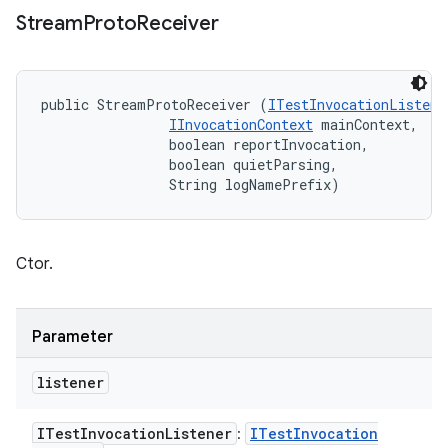
Stream
Proto
Receiver
public StreamProtoReceiver (
ITestInvocationListene
IInvocationContext
 mainContext, 

                boolean reportInvocation, 

                boolean quietParsing, 

                String logNamePrefix)
Ctor.
Parameter
listener
ITest
Invocation
Listener
ITest
Invocation
: