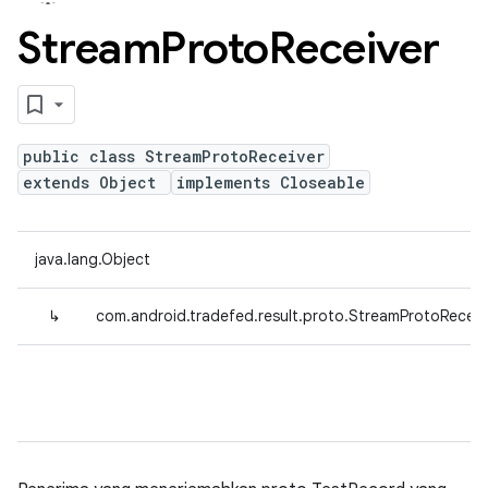
Stream
Proto
Receiver
public class StreamProtoReceiver
extends Object
implements Closeable
java.lang.Object
↳
com.android.tradefed.result.proto.StreamProtoReceiv