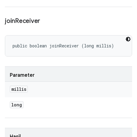
join
Receiver
public boolean joinReceiver (long millis)
Parameter
millis
long
Hasil