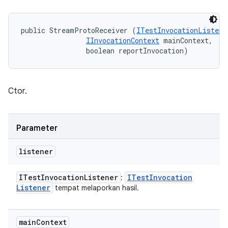
public StreamProtoReceiver (
ITestInvocationListene
IInvocationContext
 mainContext, 

                boolean reportInvocation)
Ctor.
Parameter
listener
ITest
Invocation
Listener
ITest
Invocation
:
Listener
tempat melaporkan hasil.
main
Context