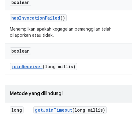
boolean
has
Invocation
Failed
()
Menampilkan apakah kegagalan pemanggilan telah
dilaporkan atau tidak.
boolean
join
Receiver
(long millis)
Metode yang dilindungi
long
get
Join
Timeout
(long millis)