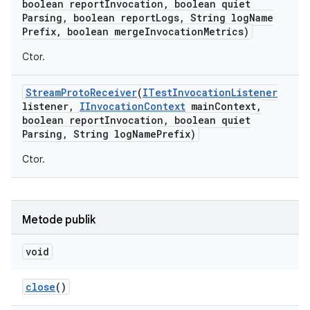
boolean report
Invocation
,
boolean quiet
Parsing
,
boolean report
Logs
,
String log
Name
Prefix
,
boolean merge
Invocation
Metrics)
Ctor.
Stream
Proto
Receiver
(
ITest
Invocation
Listener
listener
,
IInvocation
Context
main
Context
,
boolean report
Invocation
,
boolean quiet
Parsing
,
String log
Name
Prefix)
Ctor.
Metode publik
void
close
()