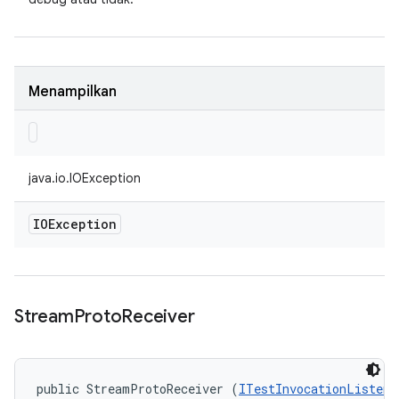
Menampilkan
java.io.IOException
IOException
Stream
Proto
Receiver
public StreamProtoReceiver (
ITestInvocationListene