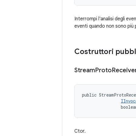
Interrompi l'analisi degli ev
eventi quando non sono più p
Costruttori pubbl
Stream
Proto
Receive
public StreamProtoRec
IInvoc
                boolea
Ctor.