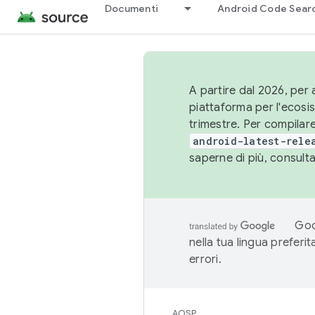
Documenti
Android Code Sear
A partire dal 2026, per a
piattaforma per l'ecos
trimestre. Per compilare
android-latest-rele
saperne di più, consult
Goo
nella tua lingua preferi
errori.
AOSP