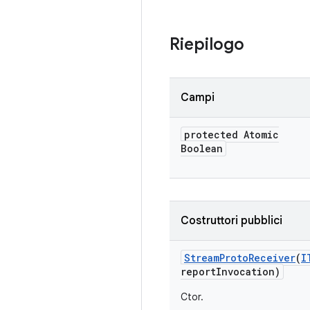
Riepilogo
Campi
protected Atomic
Boolean
Costruttori pubblici
Stream
Proto
Receiver
(
I
report
Invocation)
Ctor.