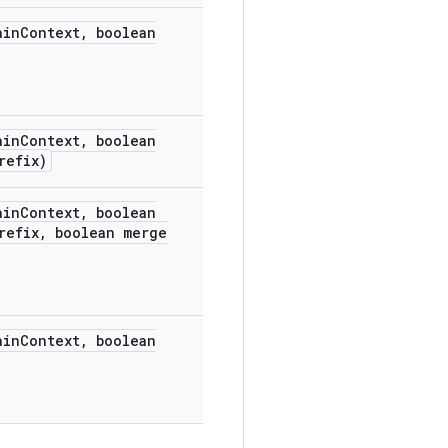
in
Context
,
boolean
in
Context
,
boolean
refix)
in
Context
,
boolean
refix
,
boolean merge
in
Context
,
boolean