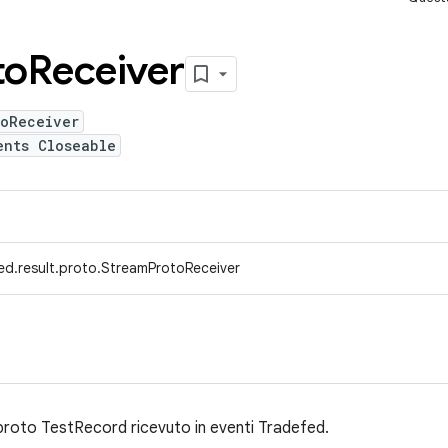
to
Receiver
toReceiver
ents Closeable
ed.result.proto.StreamProtoReceiver
 proto TestRecord ricevuto in eventi Tradefed.