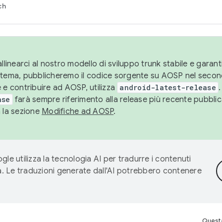
ch
llinearci al nostro modello di sviluppo trunk stabile e garantir
istema, pubblicheremo il codice sorgente su AOSP nel secon
 e contribuire ad AOSP, utilizza
android-latest-release
.
ase
farà sempre riferimento alla release più recente pubbli
a la sezione
Modifiche ad AOSP
.
gle utilizza la tecnologia AI per tradurre i contenuti
ta. Le traduzioni generate dall'AI potrebbero contenere
Questa