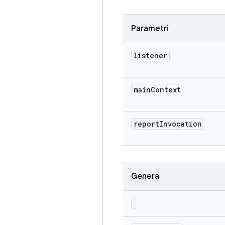
Parametri
listener
main
Context
report
Invocation
Genera