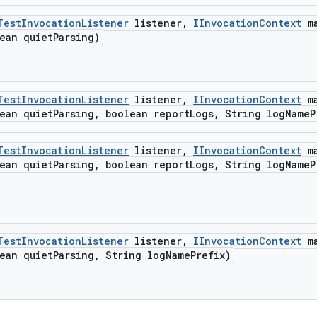
Test
Invocation
Listener
listener
,
IInvocation
Context
ma
ean quiet
Parsing)
Test
Invocation
Listener
listener
,
IInvocation
Context
ma
ean quiet
Parsing
,
boolean report
Logs
,
String log
Name
P
Test
Invocation
Listener
listener
,
IInvocation
Context
ma
ean quiet
Parsing
,
boolean report
Logs
,
String log
Name
P
Test
Invocation
Listener
listener
,
IInvocation
Context
ma
ean quiet
Parsing
,
String log
Name
Prefix)