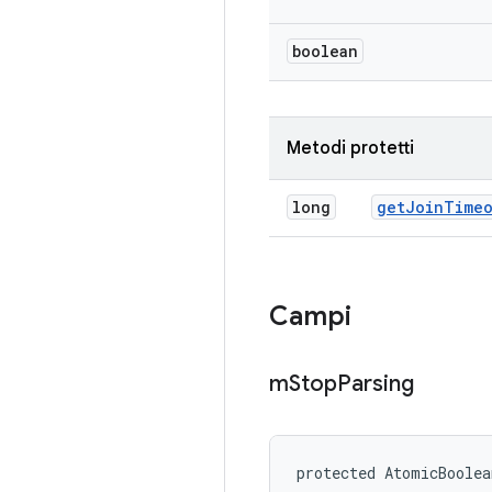
boolean
Metodi protetti
long
get
Join
Timeo
Campi
m
Stop
Parsing
protected AtomicBoolea