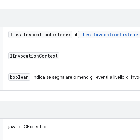
ITest
Invocation
Listener
ITest
Invocation
Listene
: il
IInvocation
Context
boolean
: indica se segnalare o meno gli eventi a livello di inv
java.io.IOException