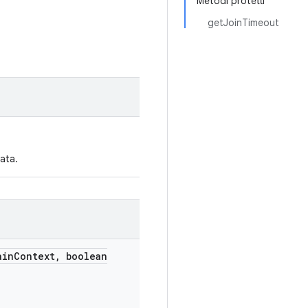
Metodi protetti
getJoinTimeout
ata.
in
Context
,
boolean