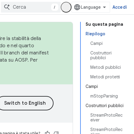
/
Accedi
Su questa pagina
Riepilogo
e la stabilità della
Campi
do e nel quarto
 Il branch del manifest
Costruttori
pubblici
cata su AOSP. Per
Metodi pubblici
Metodi protetti
Campi
mStopParsing
Costruttori pubblici
StreamProtoRec
eiver
StreamProtoRec
 pagina è stata utile?