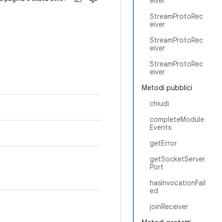
eiver
StreamProtoRec
eiver
StreamProtoRec
eiver
StreamProtoRec
eiver
Metodi pubblici
chiudi
completeModule
Events
getError
getSocketServer
Port
hasInvocationFail
ed
joinReceiver