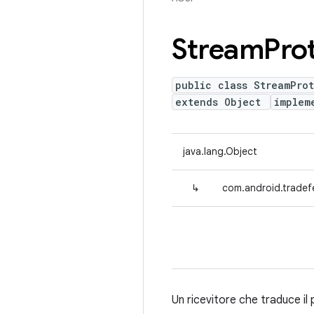
Stream
Pro
public class StreamPro
extends Object
implem
java.lang.Object
↳
com.android.tradef
Un ricevitore che traduce il