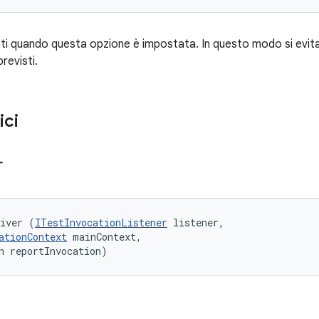
enti quando questa opzione è impostata. In questo modo si evita 
revisti.
ici
r
eiver (
ITestInvocationListener
 listener, 

ationContext
 mainContext, 

n reportInvocation)