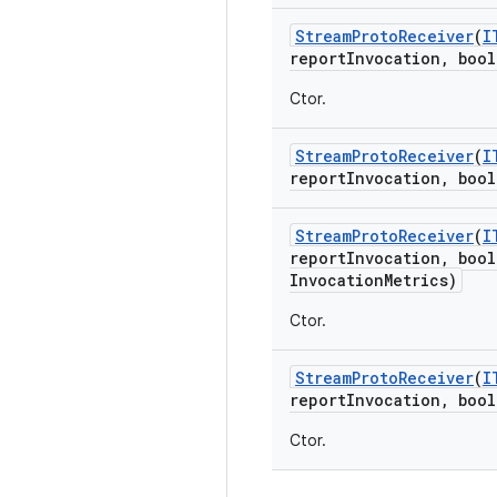
Stream
Proto
Receiver
(
I
report
Invocation
,
bool
Ctor.
Stream
Proto
Receiver
(
I
report
Invocation
,
bool
Stream
Proto
Receiver
(
I
report
Invocation
,
bool
Invocation
Metrics)
Ctor.
Stream
Proto
Receiver
(
I
report
Invocation
,
bool
Ctor.