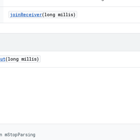
join
Receiver
(long millis)
ut
(long millis)
n mStopParsing