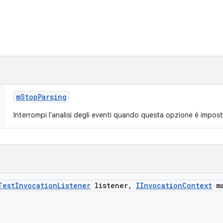
m
Stop
Parsing
Interrompi l'analisi degli eventi quando questa opzione è impost
Test
Invocation
Listener
listener
,
IInvocation
Context
ma