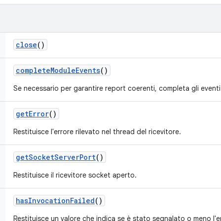
close
()
complete
Module
Events
()
Se necessario per garantire report coerenti, completa gli event
get
Error
()
Restituisce l'errore rilevato nel thread del ricevitore.
get
Socket
Server
Port
()
Restituisce il ricevitore socket aperto.
has
Invocation
Failed
()
Restituisce un valore che indica se è stato segnalato o meno l'e