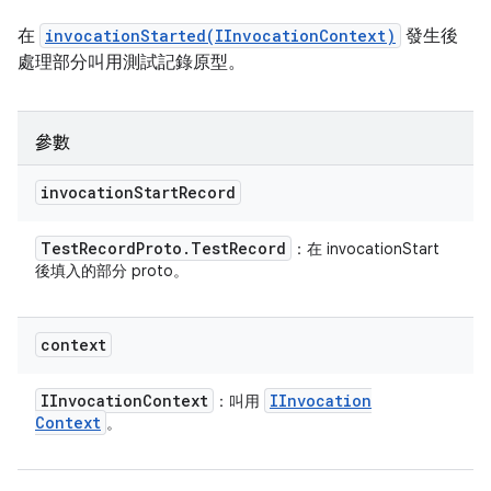
在
invocationStarted(IInvocationContext)
發生後
處理部分叫用測試記錄原型。
參數
invocation
Start
Record
Test
Record
Proto
.
Test
Record
：在 invocationStart
後填入的部分 proto。
context
IInvocation
Context
IInvocation
：叫用
Context
。