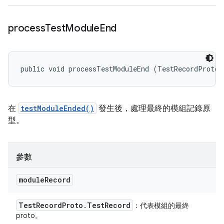
process
Test
Module
End
public void processTestModuleEnd (TestRecordProto.
在
testModuleEnded()
發生後，處理最終的模組記錄原
型。
參數
module
Record
Test
Record
Proto
.
Test
Record
：代表模組的最終
proto。