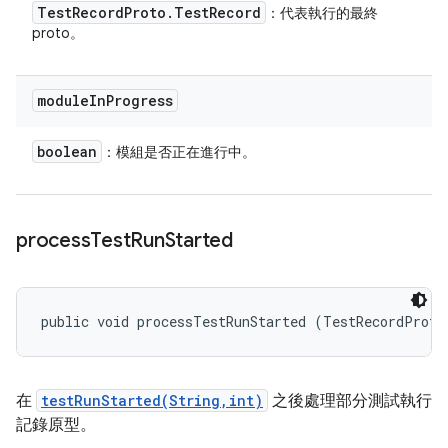
Test
Record
Proto
.
Test
Record
：代表執行的最終
proto。
module
In
Progress
boolean
：模組是否正在進行中。
process
Test
Run
Started
public void processTestRunStarted (TestRecordProto
在
testRunStarted(String,int)
之後處理部分測試執行
記錄原型。