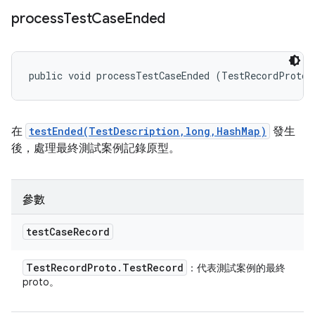
process
Test
Case
Ended
public void processTestCaseEnded (TestRecordProto.
在
testEnded(TestDescription,long,HashMap)
發生
後，處理最終測試案例記錄原型。
參數
test
Case
Record
Test
Record
Proto
.
Test
Record
：代表測試案例的最終
proto。