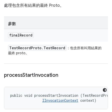
處理包含所有結果的最終 Proto。
參數
final
Record
Test
Record
Proto
.
Test
Record
：包含所有叫用結果的
最終 proto。
process
Start
Invocation
public void processStartInvocation (TestRecordProto
IInvocationContext
 context)