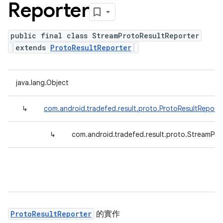
Reporter
public final class StreamProtoResultReporter
extends
ProtoResultReporter
java.lang.Object
↳
com.android.tradefed.result.proto.ProtoResultReport
↳
com.android.tradefed.result.proto.StreamPro
ProtoResultReporter
的實作