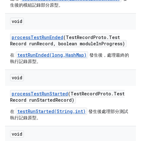
生後的模組記錄部分原型。
void
process
Test
Run
Ended
(Test
Record
Proto
.
Test
Record run
Record
,
boolean module
In
Progress)
testRunEnded(long,HashMap)
在
發生後，處理最終的
執行記錄原型。
void
process
Test
Run
Started
(Test
Record
Proto
.
Test
Record run
Started
Record)
testRunStarted(String,int)
在
發生後處理部分測試
執行記錄原型。
void