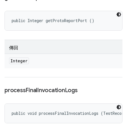
public Integer getProtoReportPort ()
傳回
Integer
process
Final
Invocation
Logs
public void processFinalInvocationLogs (TestRecord