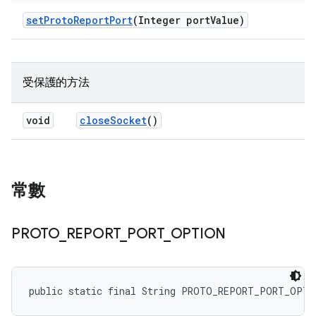
set
Proto
Report
Port
(Integer port
Value)
受保護的方法
void
close
Socket
()
常數
PROTO
_
REPORT
_
PORT
_
OPTION
public static final String PROTO_REPORT_PORT_OPTI