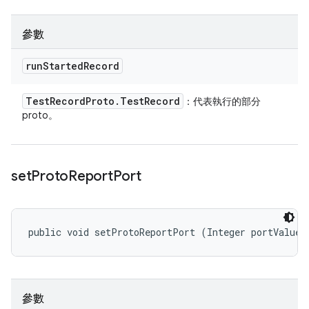
參數
run
Started
Record
Test
Record
Proto
.
Test
Record
：代表執行的部分
proto。
set
Proto
Report
Port
public void setProtoReportPort (Integer portValue)
參數