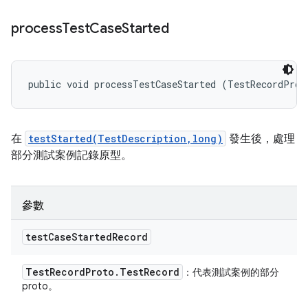
process
Test
Case
Started
public void processTestCaseStarted (TestRecordProt
在
testStarted(TestDescription,long)
發生後，處理
部分測試案例記錄原型。
參數
test
Case
Started
Record
Test
Record
Proto
.
Test
Record
：代表測試案例的部分
proto。