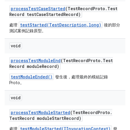
process
Test
Case
Started
(Test
Record
Proto
.
Test
Record test
Case
Started
Record)
testStarted(TestDescription,long)
處理
後的部分
測試案例記錄原型。
void
process
Test
Module
End
(Test
Record
Proto
.
Test
Record module
Record)
testModuleEnded()
發生後，處理最終的模組記錄
Proto。
void
process
Test
Module
Started
(Test
Record
Proto
.
Test
Record module
Start
Record)
testModuleStarted(IInvocationContext)
處理
發