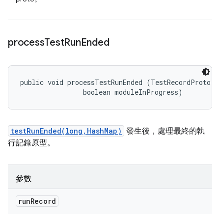
process
Test
Run
Ended
public void processTestRunEnded (TestRecordProto.Te
                boolean moduleInProgress)
testRunEnded(long,HashMap)
發生後，處理最終的執
行記錄原型。
參數
run
Record