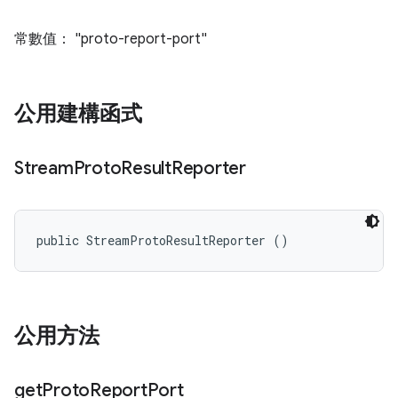
常數值： "proto-report-port"
公用建構函式
Stream
Proto
Result
Reporter
public StreamProtoResultReporter ()
公用方法
get
Proto
Report
Port