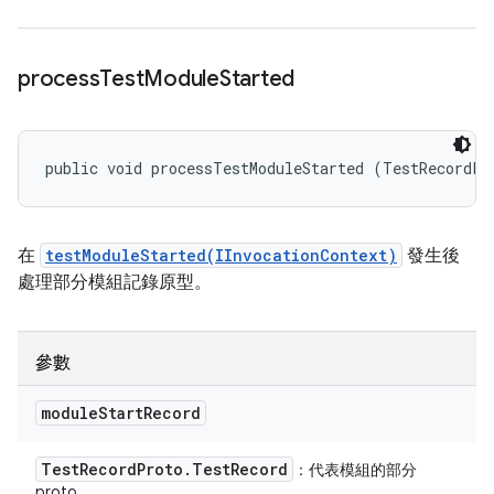
process
Test
Module
Started
public void processTestModuleStarted (TestRecordPr
在
testModuleStarted(IInvocationContext)
發生後
處理部分模組記錄原型。
參數
module
Start
Record
Test
Record
Proto
.
Test
Record
：代表模組的部分
proto。