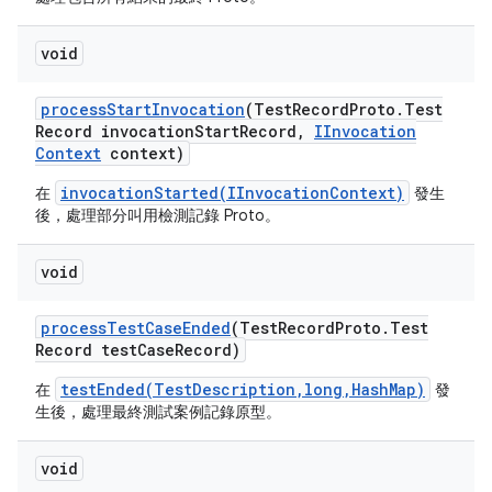
void
process
Start
Invocation
(Test
Record
Proto
.
Test
Record invocation
Start
Record
,
IInvocation
Context
context)
invocationStarted(IInvocationContext)
在
發生
後，處理部分叫用檢測記錄 Proto。
void
process
Test
Case
Ended
(Test
Record
Proto
.
Test
Record test
Case
Record)
testEnded(TestDescription,long,HashMap)
在
發
生後，處理最終測試案例記錄原型。
void