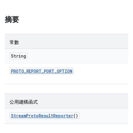
摘要
常數
String
PROTO
_
REPORT
_
PORT
_
OPTION
公用建構函式
Stream
Proto
Result
Reporter
()