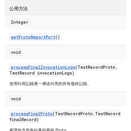
公用方法
Integer
get
Proto
Report
Port
()
void
process
Final
Invocation
Logs
(Test
Record
Proto
.
Test
Record invocation
Logs)
使用叫用記錄逐一傳送叫用的所有最終記錄。
void
process
Final
Proto
(Test
Record
Proto
.
Test
Record
final
Record)
處理包含所有結果的最終 Proto。