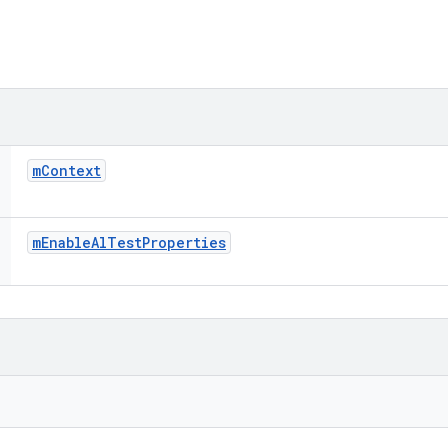
m
Context
m
Enable
Al
Test
Properties