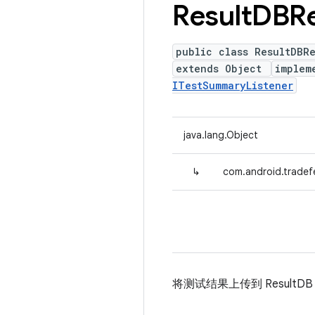
Result
DBRe
public class ResultDBR
extends Object
implem
ITestSummaryListener
java.lang.Object
↳
com.android.tradef
将测试结果上传到 Result