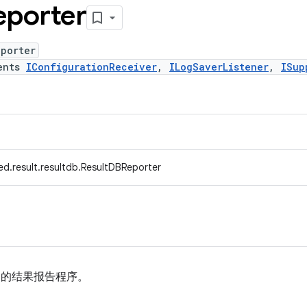
porter
eporter
ents
IConfigurationReceiver
,
ILogSaverListener
,
ISup
ed.result.resultdb.ResultDBReporter
DB 的结果报告程序。