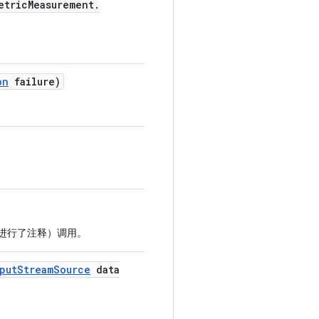
etric
Measurement
.
on
failure)
 注释进行了注释）调用。
put
Stream
Source
data