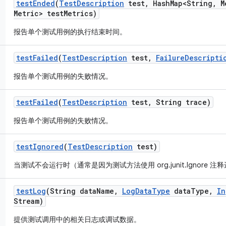
test
Ended
(
Test
Description
test
,
Hash
Map<String
,
M
Metric> test
Metrics)
报告单个测试用例的执行结束时间。
test
Failed
(
Test
Description
test
,
Failure
Descripti
报告单个测试用例的失败情况。
test
Failed
(
Test
Description
test
,
String trace)
报告单个测试用例的失败情况。
test
Ignored
(
Test
Description
test)
当测试不会运行时（通常是因为测试方法使用 org.junit.Ignore
test
Log
(String data
Name
,
Log
Data
Type
data
Type
,
In
Stream)
提供测试调用中的相关日志或调试数据。