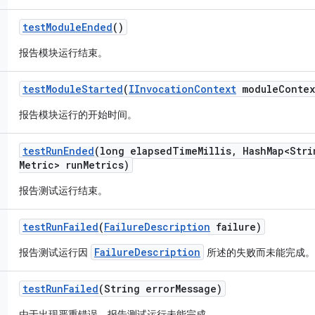
test
Module
Ended
()
报告模块运行结束。
test
Module
Started
(
IInvocation
Context
module
Contex
报告模块运行的开始时间。
test
Run
Ended
(long elapsed
Time
Millis
,
Hash
Map<Stri
Metric> run
Metrics)
报告测试运行结束。
test
Run
Failed
(
Failure
Description
failure)
FailureDescription
报告测试运行因
所述的失败而未能完成。
test
Run
Failed
(String error
Message)
由于出现严重错误，报告测试运行未能完成。