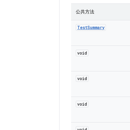
公共方法
Test
Summary
void
void
void
void