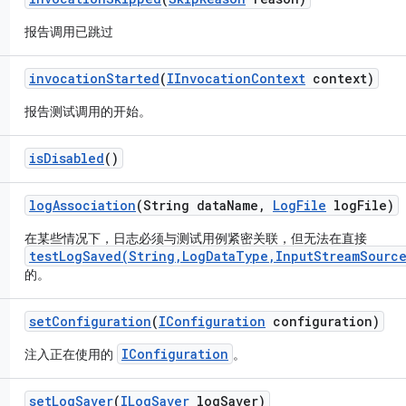
报告调用已跳过
invocation
Started
(
IInvocation
Context
context)
报告测试调用的开始。
is
Disabled
()
log
Association
(String data
Name
,
Log
File
log
File)
在某些情况下，日志必须与测试用例紧密关联，但无法在直接
testLogSaved(String,LogDataType,InputStreamSource
的。
set
Configuration
(
IConfiguration
configuration)
IConfiguration
注入正在使用的
。
set
Log
Saver
(
ILog
Saver
log
Saver)