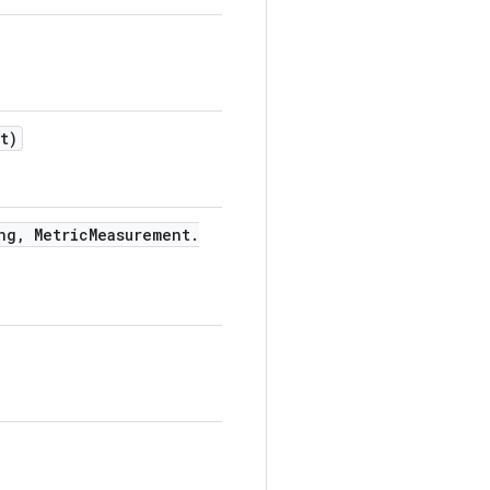
t)
ng
,
Metric
Measurement
.