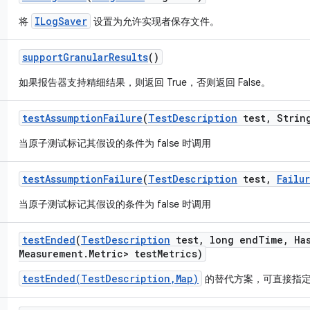
ILogSaver
将
设置为允许实现者保存文件。
support
Granular
Results
()
如果报告器支持精细结果，则返回 True，否则返回 False。
test
Assumption
Failure
(
Test
Description
test
,
String
当原子测试标记其假设的条件为 false 时调用
test
Assumption
Failure
(
Test
Description
test
,
Failu
当原子测试标记其假设的条件为 false 时调用
test
Ended
(
Test
Description
test
,
long end
Time
,
Ha
Measurement
.
Metric> test
Metrics)
testEnded(TestDescription,Map)
的替代方案，可直接指