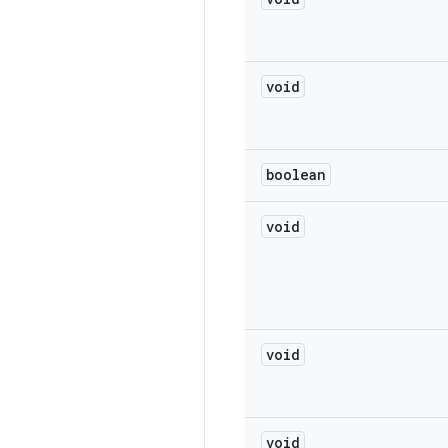
void
boolean
void
void
void