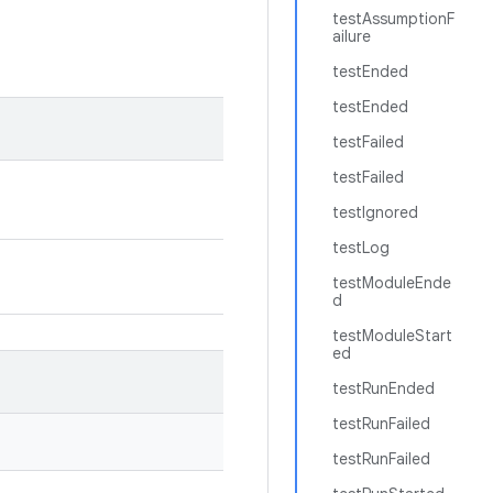
testAssumptionF
ailure
testEnded
testEnded
testFailed
testFailed
testIgnored
testLog
testModuleEnde
d
testModuleStart
ed
testRunEnded
testRunFailed
testRunFailed