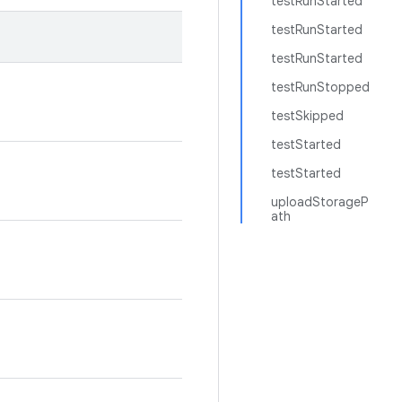
testRunStarted
testRunStarted
testRunStarted
testRunStopped
testSkipped
testStarted
testStarted
uploadStorageP
ath