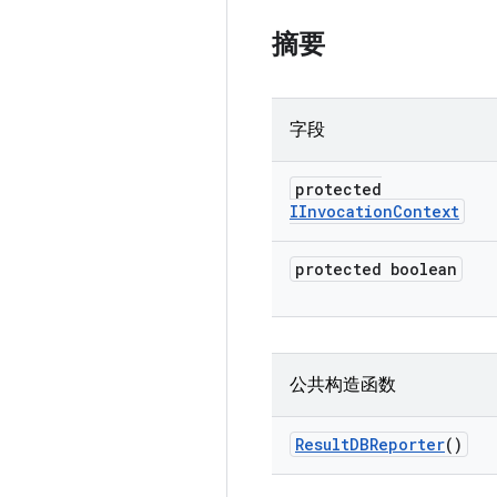
摘要
字段
protected
IInvocation
Context
protected boolean
公共构造函数
Result
DBReporter
()