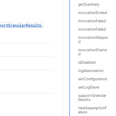
getSummary
invocationEnded
invocationFailed
portGranularResults
,
invocationFailed
invocationSkippe
d
invocationStarte
d
isDisabled
logAssociation
setConfiguration
setLogSaver
supportGranular
Results
testAssumptionF
ailure