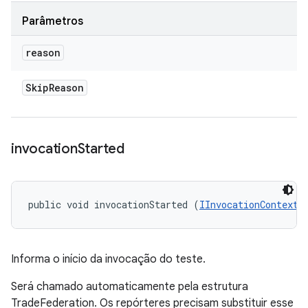
Parâmetros
reason
Skip
Reason
invocation
Started
public void invocationStarted (
IInvocationContext
 
Informa o início da invocação do teste.
Será chamado automaticamente pela estrutura
TradeFederation. Os repórteres precisam substituir esse