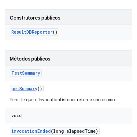
Construtores públicos
Result
DBReporter
()
Métodos públicos
Test
Summary
get
Summary
()
Permite que o InvocationListener retorne um resumo.
void
invocation
Ended
(long elapsed
Time)