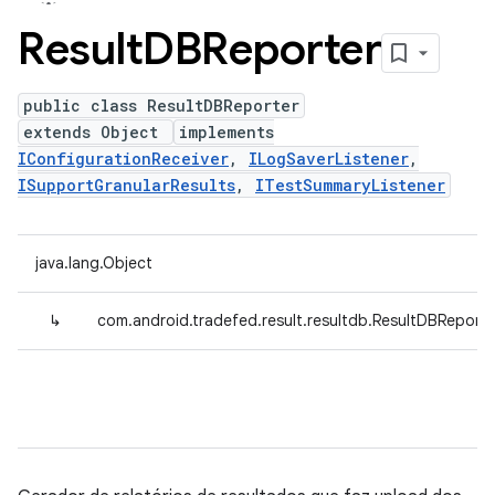
Result
DBReporter
public class ResultDBReporter
extends Object
implements
IConfigurationReceiver
,
ILogSaverListener
,
ISupportGranularResults
,
ITestSummaryListener
java.lang.Object
↳
com.android.tradefed.result.resultdb.ResultDBReporte