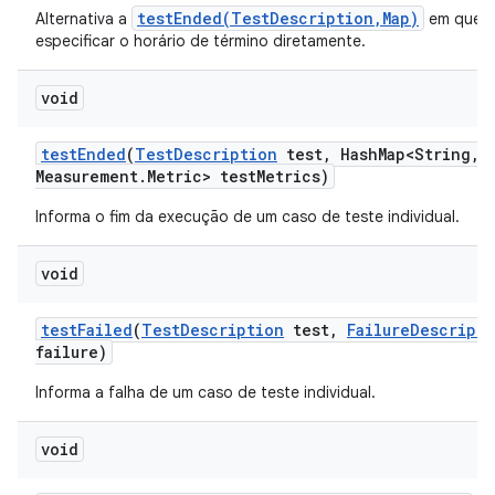
testEnded(TestDescription,Map)
Alternativa a
em que 
especificar o horário de término diretamente.
void
test
Ended
(
Test
Description
test
,
Hash
Map<String
,
M
Measurement
.
Metric> test
Metrics)
Informa o fim da execução de um caso de teste individual.
void
test
Failed
(
Test
Description
test
,
Failure
Descripti
failure)
Informa a falha de um caso de teste individual.
void