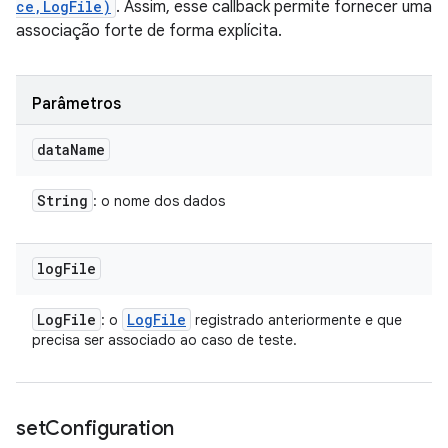
ce,LogFile)
. Assim, esse callback permite fornecer uma
associação forte de forma explícita.
Parâmetros
data
Name
String
: o nome dos dados
log
File
Log
File
Log
File
: o
registrado anteriormente e que
precisa ser associado ao caso de teste.
set
Configuration