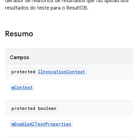
Gerador de relatórios de resultados que faz upload dos
resultados do teste para o ResultDB.
Resumo
Campos
protected
IInvocation
Context
m
Context
protected boolean
m
Enable
Al
Test
Properties