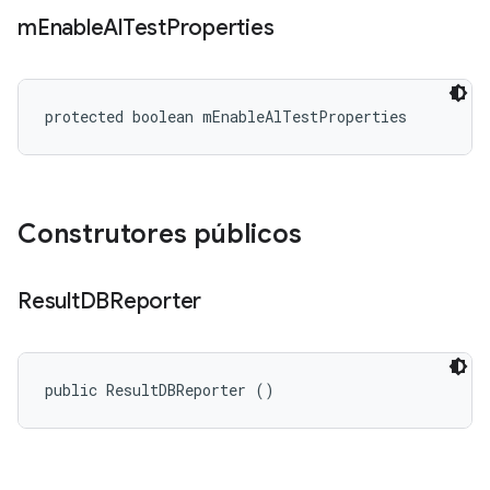
m
Enable
Al
Test
Properties
protected boolean mEnableAlTestProperties
Construtores públicos
Result
DBReporter
public ResultDBReporter ()