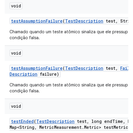
void
test
Assumption
Failure
(
Test
Description
test
,
Strin
Chamado quando um teste atômico sinaliza que ele pressupõ
condição falsa.
void
test
Assumption
Failure
(
Test
Description
test
,
Failu
Description
failure)
Chamado quando um teste atômico sinaliza que ele pressupõ
condição falsa.
void
test
Ended
(
Test
Description
test
,
long end
Time
,
Ha
Map<String
,
Metric
Measurement
.
Metric> test
Metrics)