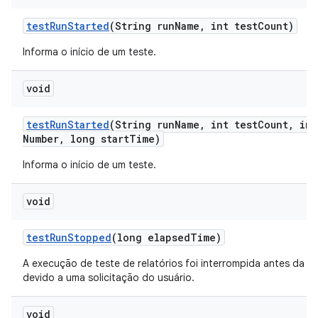
test
Run
Started
(String run
Name
,
int test
Count)
Informa o início de um teste.
void
test
Run
Started
(String run
Name
,
int test
Count
,
int
Number
,
long start
Time)
Informa o início de um teste.
void
test
Run
Stopped
(long elapsed
Time)
A execução de teste de relatórios foi interrompida antes da c
devido a uma solicitação do usuário.
void