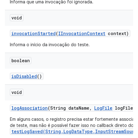
Informa que uma invocação foi ignorada.
void
invocation
Started
(
IInvocation
Context
context)
Informa o início da invocação do teste.
boolean
is
Disabled
()
void
log
Association
(String data
Name
,
Log
File
log
File)
Em alguns casos, o registro precisa estar fortemente associa
de teste, mas não é possível fazer isso no callback direto do
testLogSaved(String,LogDataType,InputStreamSourc