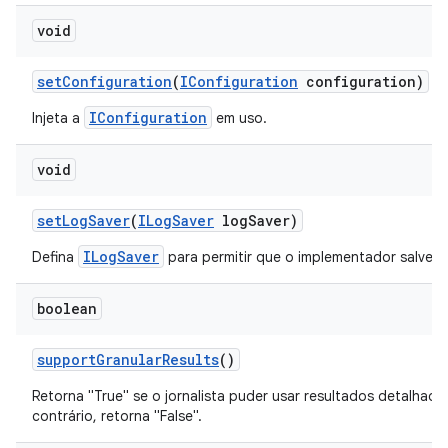
void
set
Configuration
(
IConfiguration
configuration)
IConfiguration
Injeta a
em uso.
void
set
Log
Saver
(
ILog
Saver
log
Saver)
ILogSaver
Defina
para permitir que o implementador salve a
boolean
support
Granular
Results
()
Retorna "True" se o jornalista puder usar resultados detalhad
contrário, retorna "False".