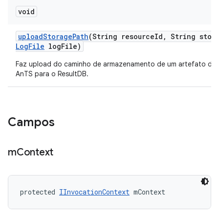
void
upload
Storage
Path
(String resource
Id
,
String stor
Log
File
log
File)
Faz upload do caminho de armazenamento de um artefato de 
AnTS para o ResultDB.
Campos
m
Context
protected 
IInvocationContext
 mContext