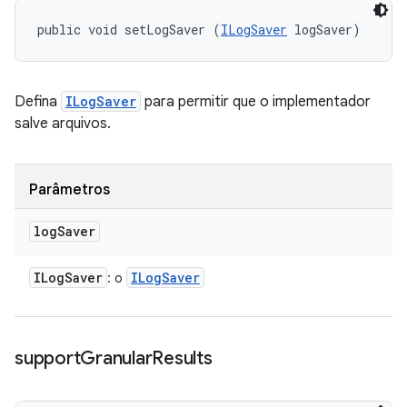
public void setLogSaver (
ILogSaver
 logSaver)
Defina
ILogSaver
para permitir que o implementador
salve arquivos.
Parâmetros
log
Saver
ILog
Saver
ILog
Saver
: o
support
Granular
Results