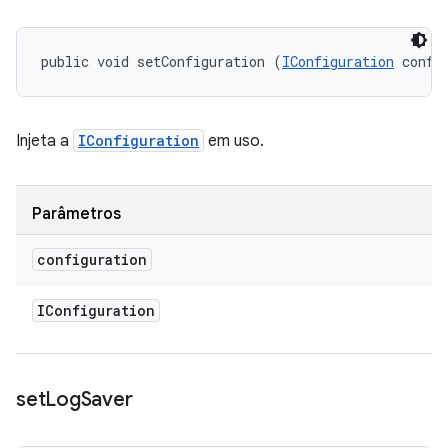
public void setConfiguration (
IConfiguration
 confi
Injeta a
IConfiguration
em uso.
Parâmetros
configuration
IConfiguration
set
Log
Saver