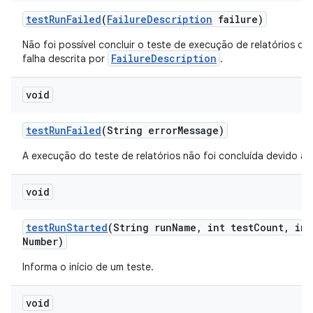
test
Run
Failed
(
Failure
Description
failure)
Não foi possível concluir o teste de execução de relatórios de
FailureDescription
falha descrita por
.
void
test
Run
Failed
(String error
Message)
A execução do teste de relatórios não foi concluída devido a u
void
test
Run
Started
(String run
Name
,
int test
Count
,
int
Number)
Informa o início de um teste.
void