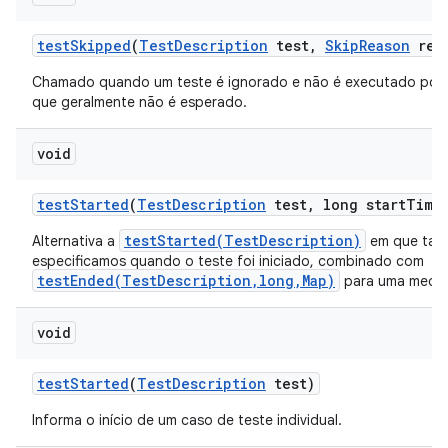
test
Skipped
(
Test
Description
test
,
Skip
Reason
rea
Chamado quando um teste é ignorado e não é executado por
que geralmente não é esperado.
void
test
Started
(
Test
Description
test
,
long start
Time
testStarted(TestDescription)
Alternativa a
em que ta
especificamos quando o teste foi iniciado, combinado com
testEnded(TestDescription,long,Map)
para uma mediç
void
test
Started
(
Test
Description
test)
Informa o início de um caso de teste individual.