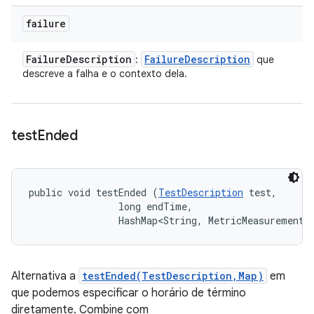
failure
Failure
Description
Failure
Description
:
que
descreve a falha e o contexto dela.
test
Ended
public void testEnded (
TestDescription
 test, 

                long endTime, 

                HashMap<String, MetricMeasurement.
Alternativa a
testEnded(TestDescription,Map)
em
que podemos especificar o horário de término
diretamente. Combine com