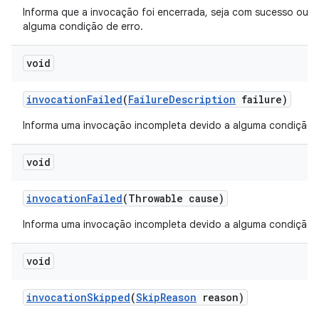
Informa que a invocação foi encerrada, seja com sucesso ou d
alguma condição de erro.
void
invocation
Failed
(
Failure
Description
failure)
Informa uma invocação incompleta devido a alguma condição d
void
invocation
Failed
(Throwable cause)
Informa uma invocação incompleta devido a alguma condição d
void
invocation
Skipped
(
Skip
Reason
reason)