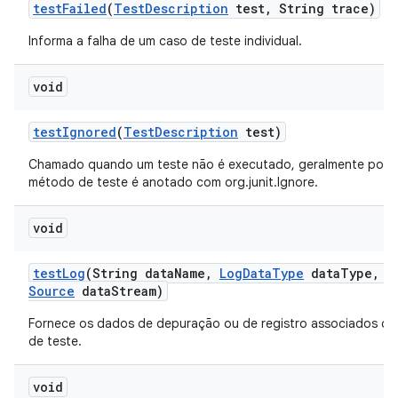
test
Failed
(
Test
Description
test
,
String trace)
Informa a falha de um caso de teste individual.
void
test
Ignored
(
Test
Description
test)
Chamado quando um teste não é executado, geralmente porq
método de teste é anotado com org.junit.Ignore.
void
test
Log
(String data
Name
,
Log
Data
Type
data
Type
,
I
Source
data
Stream)
Fornece os dados de depuração ou de registro associados da
de teste.
void