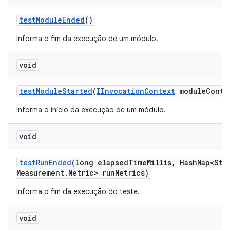
test
Module
Ended
()
Informa o fim da execução de um módulo.
void
test
Module
Started
(
IInvocation
Context
module
Conte
Informa o início da execução de um módulo.
void
test
Run
Ended
(long elapsed
Time
Millis
,
Hash
Map<Str
Measurement
.
Metric> run
Metrics)
Informa o fim da execução do teste.
void