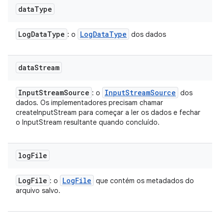
data
Type
Log
Data
Type
Log
Data
Type
: o
dos dados
data
Stream
Input
Stream
Source
Input
Stream
Source
: o
dos
dados. Os implementadores precisam chamar
createInputStream para começar a ler os dados e fechar
o InputStream resultante quando concluído.
log
File
Log
File
Log
File
: o
que contém os metadados do
arquivo salvo.