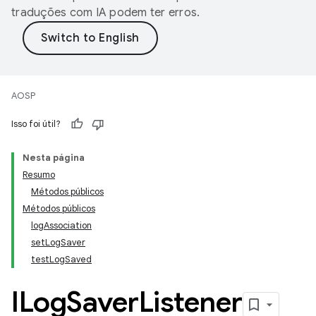
traduções com IA podem ter erros.
AOSP
Isso foi útil?
Nesta página
Resumo
Métodos públicos
Métodos públicos
logAssociation
setLogSaver
testLogSaved
ILog
Saver
Listener