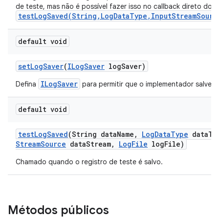
de teste, mas não é possível fazer isso no callback direto do
testLogSaved(String,LogDataType,InputStreamSourc
default void
set
Log
Saver
(
ILog
Saver
log
Saver)
ILogSaver
Defina
para permitir que o implementador salve a
default void
test
Log
Saved
(String data
Name
,
Log
Data
Type
data
Ty
Stream
Source
data
Stream
,
Log
File
log
File)
Chamado quando o registro de teste é salvo.
Métodos públicos