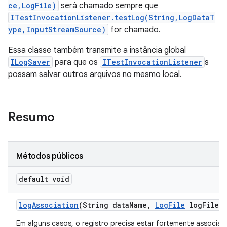
ce,LogFile)
será chamado sempre que
ITestInvocationListener.testLog(String,LogDataT
ype,InputStreamSource)
for chamado.
Essa classe também transmite a instância global
ILogSaver
para que os
ITestInvocationListener
s
possam salvar outros arquivos no mesmo local.
Resumo
Métodos públicos
default void
log
Association
(String data
Name
,
Log
File
log
File)
Em alguns casos, o registro precisa estar fortemente associa