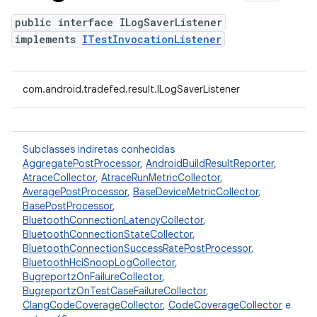
public interface ILogSaverListener
implements
ITestInvocationListener
com.android.tradefed.result.ILogSaverListener
Subclasses indiretas conhecidas
AggregatePostProcessor
,
AndroidBuildResultReporter
,
AtraceCollector
,
AtraceRunMetricCollector
,
AveragePostProcessor
,
BaseDeviceMetricCollector
,
BasePostProcessor
,
BluetoothConnectionLatencyCollector
,
BluetoothConnectionStateCollector
,
BluetoothConnectionSuccessRatePostProcessor
,
BluetoothHciSnoopLogCollector
,
BugreportzOnFailureCollector
,
BugreportzOnTestCaseFailureCollector
,
ClangCodeCoverageCollector
,
CodeCoverageCollector
e