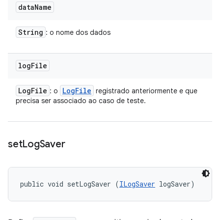
data
Name
String
: o nome dos dados
log
File
Log
File
Log
File
: o
registrado anteriormente e que
precisa ser associado ao caso de teste.
set
Log
Saver
public void setLogSaver (
ILogSaver
 logSaver)