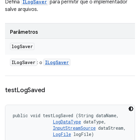
Defina
ILogSaver
para permitir que o implementador
salve arquivos.
Parâmetros
log
Saver
ILog
Saver
ILog
Saver
: o
test
Log
Saved
public void testLogSaved (String dataName, 

LogDataType
 dataType, 

InputStreamSource
 dataStream, 

LogFile
 logFile)