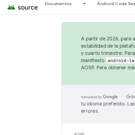
Documentos
Android Code Se
A partir de 2026, para 
estabilidad de la plata
y cuarto trimestre. Para
manifiesto
android-la
AOSP. Para obtener más
Goo
tu idioma preferido. L
errores.
AOSP