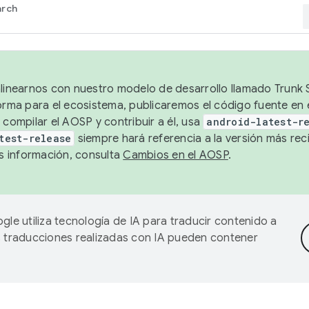
arch
alinearnos con nuestro modelo de desarrollo llamado Trunk S
forma para el ecosistema, publicaremos el código fuente en
 compilar el AOSP y contribuir a él, usa
android-latest-r
test-release
siempre hará referencia a la versión más reci
 información, consulta
Cambios en el AOSP
.
gle utiliza tecnología de IA para traducir contenido a
as traducciones realizadas con IA pueden contener