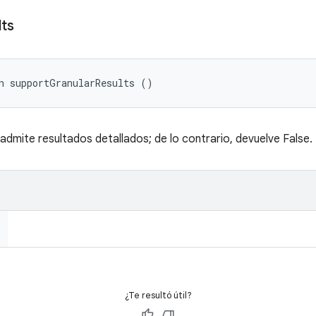
lts
n supportGranularResults ()
 admite resultados detallados; de lo contrario, devuelve False.
¿Te resultó útil?