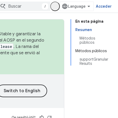
/
Acceder
En esta página
Resumen
table y garantizar la
Métodos
 el AOSP en el segundo
públicos
elease
. La rama del
Métodos públicos
ente que se envió al
supportGranular
Results
¿Te resultó útil?