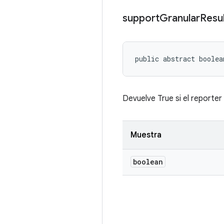
support
Granular
Resu
public abstract boolea
Devuelve True si el reporter
Muestra
boolean