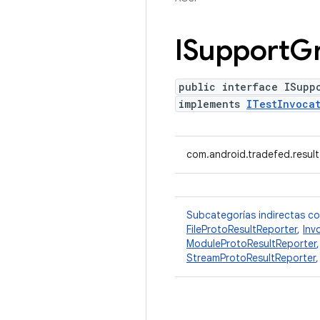
ISupport
Gr
public interface ISupp
implements
ITestInvocat
com.android.tradefed.result
Subcategorías indirectas c
FileProtoResultReporter
,
Inv
ModuleProtoResultReporter
StreamProtoResultReporter