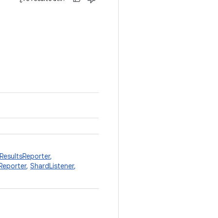
esultsReporter
,
Reporter
,
ShardListener
,