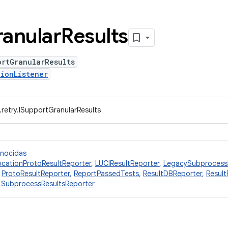
anular
Results
ortGranularResults
ionListener
.retry.ISupportGranularResults
onocidas
ocationProtoResultReporter
,
LUCIResultReporter
,
LegacySubprocessR
,
ProtoResultReporter
,
ReportPassedTests
,
ResultDBReporter
,
Result
,
SubprocessResultsReporter