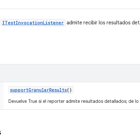
n
ITestInvocationListener
admite recibir los resultados det
support
Granular
Results
()
Devuelve True si el reporter admite resultados detallados; de lo 
s